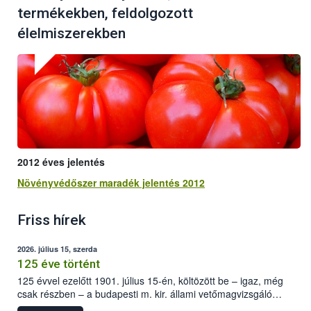
termékekben, feldolgozott
élelmiszerekben
2012 éves jelentés
Növényvédőszer maradék jelentés 2012
Friss hírek
2026. július 15, szerda
125 éve történt
125 évvel ezelőtt 1901. július 15-én, költözött be – igaz, még
csak részben – a budapesti m. kir. állami vetőmagvizsgáló
állomás a Kis Rókus utca 15. szám alatti, Czigler Győző által