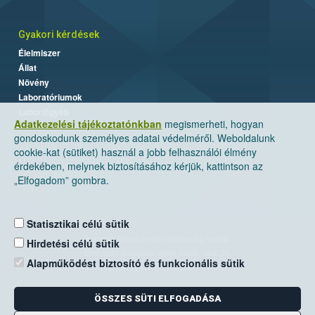
Gyakori kérdések
Élelmiszer
Állat
Növény
Laboratóriumok
Labor/Egyéb
Adatkezelési tájékoztatónkban
megismerheti, hogyan
gondoskodunk személyes adatai védelméről. Weboldalunk
cookie-kat (sütiket) használ a jobb felhasználói élmény
érdekében, melynek biztosításához kérjük, kattintson az
„Elfogadom” gombra.
Statisztikai célú sütik
Nemzeti Élelmiszerlánc-biztonsági Hivatal
Hirdetési célú sütik
Cím: 1024 Budapest, Keleti Károly utca. 24.
Alapműködést biztosító és funkcionális sütik
Levelezési cím: 1525 Budapest. Pf. 30.
ÖSSZES SÜTI ELFOGADÁSA
E-mail:
ugyfelszolgalat@nebih.gov.hu