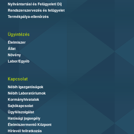
Nyilvántartási és Felügyeleti Díj
Rendszerszervezés és felügyelet
Termékpálya-ellenőrzés
Ügyintézés
Élelmiszer
Állat
Növény
Labor/Egyéb
Kapcsolat
Nébih Igazgatóságok
Nébih Laboratóriumok
Kormányhivatalok
Sajtókapcsolat
Ügyfélszolgálat
Hatósági jogsegély
Élelmiszermentő Központ
Hírlevél feliratkozás