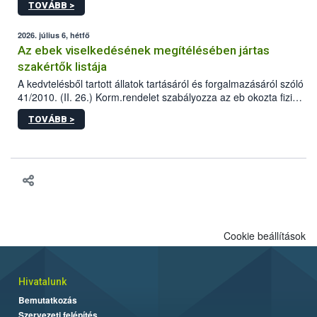
TOVÁBB >
tervezett új épületébe.
2026. július 6, hétfő
Az ebek viselkedésének megítélésében jártas
szakértők listája
A kedvtelésből tartott állatok tartásáról és forgalmazásáról szóló
41/2010. (II. 26.) Korm.rendelet szabályozza az eb okozta fizikai
sérülés, illetve ennek veszélye keletkezésekor felmerülő
TOVÁBB >
hatósági feladatokat, valamint a veszélyes eb tartását és annak
engedélyezését. Ezen eljárások során szükség esetén be kell
vonni az ebek viselkedésének megítélésében jártas szakértőt.
Cookie beállítások
Hivatalunk
Bemutatkozás
Szervezeti felépítés