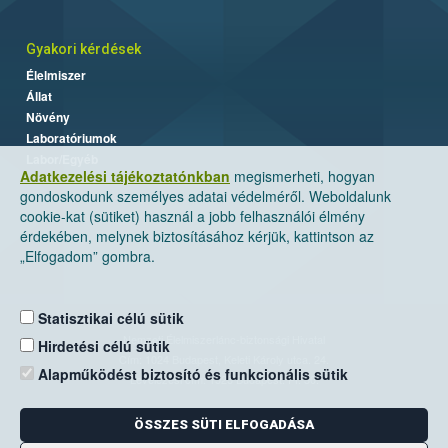
Gyakori kérdések
Élelmiszer
Állat
Növény
Laboratóriumok
Labor/Egyéb
Adatkezelési tájékoztatónkban
megismerheti, hogyan
gondoskodunk személyes adatai védelméről. Weboldalunk
cookie-kat (sütiket) használ a jobb felhasználói élmény
érdekében, melynek biztosításához kérjük, kattintson az
„Elfogadom” gombra.
Statisztikai célú sütik
Nemzeti Élelmiszerlánc-biztonsági Hivatal
Hirdetési célú sütik
Cím: 1024 Budapest, Keleti Károly utca. 24.
Alapműködést biztosító és funkcionális sütik
Levelezési cím: 1525 Budapest. Pf. 30.
ÖSSZES SÜTI ELFOGADÁSA
E-mail:
ugyfelszolgalat@nebih.gov.hu