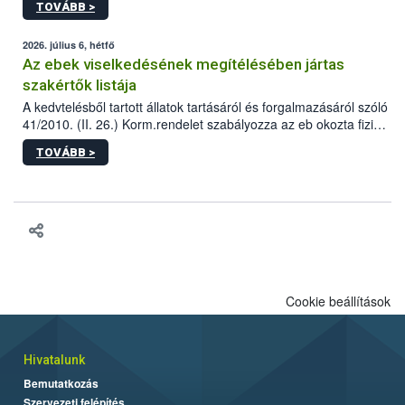
TOVÁBB >
tervezett új épületébe.
2026. július 6, hétfő
Az ebek viselkedésének megítélésében jártas
szakértők listája
A kedvtelésből tartott állatok tartásáról és forgalmazásáról szóló
41/2010. (II. 26.) Korm.rendelet szabályozza az eb okozta fizikai
sérülés, illetve ennek veszélye keletkezésekor felmerülő
TOVÁBB >
hatósági feladatokat, valamint a veszélyes eb tartását és annak
engedélyezését. Ezen eljárások során szükség esetén be kell
vonni az ebek viselkedésének megítélésében jártas szakértőt.
Cookie beállítások
Hivatalunk
Bemutatkozás
Szervezeti felépítés