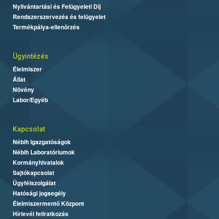
Nyilvántartási és Felügyeleti Díj
Rendszerszervezés és felügyelet
Termékpálya-ellenőrzés
Ügyintézés
Élelmiszer
Állat
Növény
Labor/Egyéb
Kapcsolat
Nébih Igazgatóságok
Nébih Laboratóriumok
Kormányhivatalok
Sajtókapcsolat
Ügyfélszolgálat
Hatósági jogsegély
Élelmiszermentő Központ
Hírlevél feliratkozás