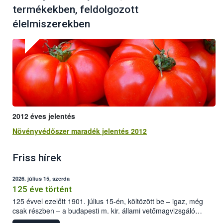
termékekben, feldolgozott
élelmiszerekben
2012 éves jelentés
Növényvédőszer maradék jelentés 2012
Friss hírek
2026. július 15, szerda
125 éve történt
125 évvel ezelőtt 1901. július 15-én, költözött be – igaz, még
csak részben – a budapesti m. kir. állami vetőmagvizsgáló
állomás a Kis Rókus utca 15. szám alatti, Czigler Győző által