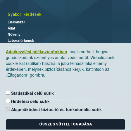
Gyakori kérdések
Élelmiszer
Állat
Növény
Laboratóriumok
Labor/Egyéb
Adatkezelési tájékoztatónkban
megismerheti, hogyan
gondoskodunk személyes adatai védelméről. Weboldalunk
cookie-kat (sütiket) használ a jobb felhasználói élmény
érdekében, melynek biztosításához kérjük, kattintson az
„Elfogadom” gombra.
Statisztikai célú sütik
Nemzeti Élelmiszerlánc-biztonsági Hivatal
Hirdetési célú sütik
Cím: 1024 Budapest, Keleti Károly utca. 24.
Alapműködést biztosító és funkcionális sütik
Levelezési cím: 1525 Budapest. Pf. 30.
ÖSSZES SÜTI ELFOGADÁSA
E-mail:
ugyfelszolgalat@nebih.gov.hu