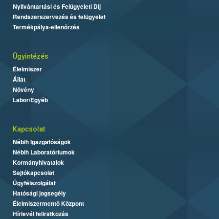
Nyilvántartási és Felügyeleti Díj
Rendszerszervezés és felügyelet
Termékpálya-ellenőrzés
Ügyintézés
Élelmiszer
Állat
Növény
Labor/Egyéb
Kapcsolat
Nébih Igazgatóságok
Nébih Laboratóriumok
Kormányhivatalok
Sajtókapcsolat
Ügyfélszolgálat
Hatósági jogsegély
Élelmiszermentő Központ
Hírlevél feliratkozás