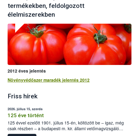
termékekben, feldolgozott
élelmiszerekben
2012 éves jelentés
Növényvédőszer maradék jelentés 2012
Friss hírek
2026. július 15, szerda
125 éve történt
125 évvel ezelőtt 1901. július 15-én, költözött be – igaz, még
csak részben – a budapesti m. kir. állami vetőmagvizsgáló
állomás a Kis Rókus utca 15. szám alatti, Czigler Győző által