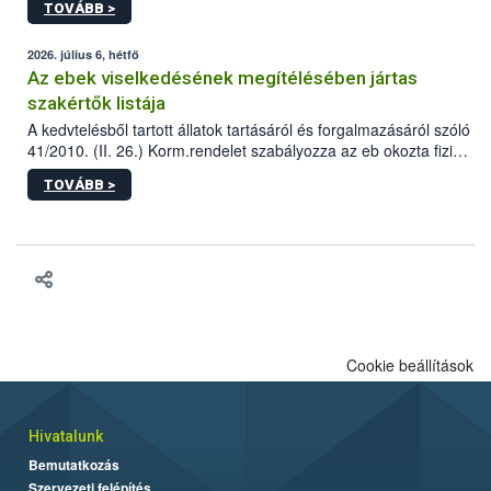
TOVÁBB >
tervezett új épületébe.
2026. július 6, hétfő
Az ebek viselkedésének megítélésében jártas
szakértők listája
A kedvtelésből tartott állatok tartásáról és forgalmazásáról szóló
41/2010. (II. 26.) Korm.rendelet szabályozza az eb okozta fizikai
sérülés, illetve ennek veszélye keletkezésekor felmerülő
TOVÁBB >
hatósági feladatokat, valamint a veszélyes eb tartását és annak
engedélyezését. Ezen eljárások során szükség esetén be kell
vonni az ebek viselkedésének megítélésében jártas szakértőt.
Cookie beállítások
Hivatalunk
Bemutatkozás
Szervezeti felépítés