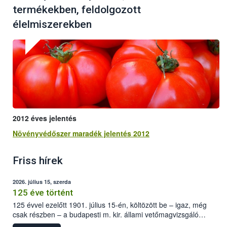
termékekben, feldolgozott
élelmiszerekben
2012 éves jelentés
Növényvédőszer maradék jelentés 2012
Friss hírek
2026. július 15, szerda
125 éve történt
125 évvel ezelőtt 1901. július 15-én, költözött be – igaz, még
csak részben – a budapesti m. kir. állami vetőmagvizsgáló
állomás a Kis Rókus utca 15. szám alatti, Czigler Győző által