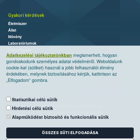
Gyakori kérdések
Élelmiszer
Állat
Növény
Laboratóriumok
Labor/Egyéb
Adatkezelési tájékoztatónkban
megismerheti, hogyan
gondoskodunk személyes adatai védelméről. Weboldalunk
cookie-kat (sütiket) használ a jobb felhasználói élmény
érdekében, melynek biztosításához kérjük, kattintson az
„Elfogadom” gombra.
Statisztikai célú sütik
Nemzeti Élelmiszerlánc-biztonsági Hivatal
Hirdetési célú sütik
Cím: 1024 Budapest, Keleti Károly utca. 24.
Alapműködést biztosító és funkcionális sütik
Levelezési cím: 1525 Budapest. Pf. 30.
ÖSSZES SÜTI ELFOGADÁSA
E-mail:
ugyfelszolgalat@nebih.gov.hu