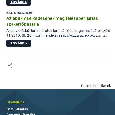
TOVÁBB >
tervezett új épületébe.
2026. július 6, hétfő
Az ebek viselkedésének megítélésében jártas
szakértők listája
A kedvtelésből tartott állatok tartásáról és forgalmazásáról szóló
41/2010. (II. 26.) Korm.rendelet szabályozza az eb okozta fizikai
sérülés, illetve ennek veszélye keletkezésekor felmerülő
TOVÁBB >
hatósági feladatokat, valamint a veszélyes eb tartását és annak
engedélyezését. Ezen eljárások során szükség esetén be kell
vonni az ebek viselkedésének megítélésében jártas szakértőt.
Cookie beállítások
Hivatalunk
Bemutatkozás
Szervezeti felépítés