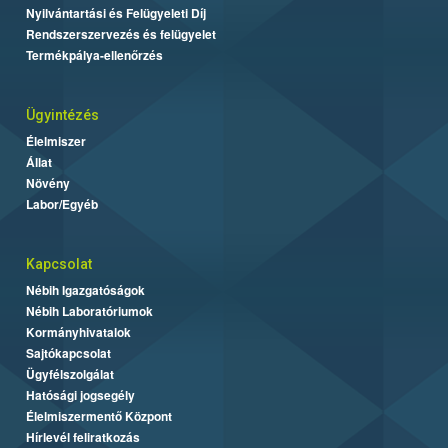
Nyilvántartási és Felügyeleti Díj
Rendszerszervezés és felügyelet
Termékpálya-ellenőrzés
Ügyintézés
Élelmiszer
Állat
Növény
Labor/Egyéb
Kapcsolat
Nébih Igazgatóságok
Nébih Laboratóriumok
Kormányhivatalok
Sajtókapcsolat
Ügyfélszolgálat
Hatósági jogsegély
Élelmiszermentő Központ
Hírlevél feliratkozás