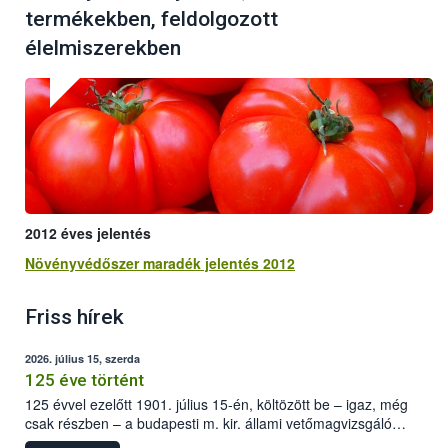
termékekben, feldolgozott
élelmiszerekben
2012 éves jelentés
Növényvédőszer maradék jelentés 2012
Friss hírek
2026. július 15, szerda
125 éve történt
125 évvel ezelőtt 1901. július 15-én, költözött be – igaz, még
csak részben – a budapesti m. kir. állami vetőmagvizsgáló
állomás a Kis Rókus utca 15. szám alatti, Czigler Győző által