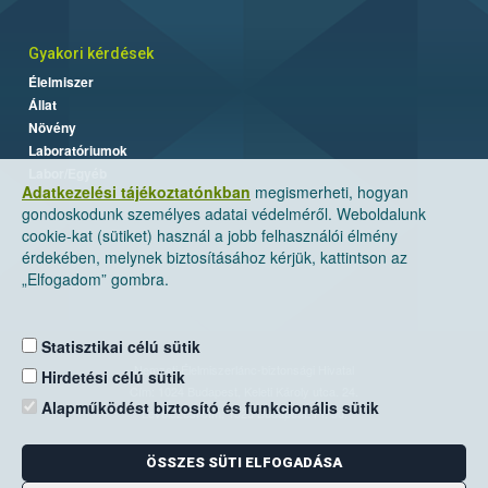
Gyakori kérdések
Élelmiszer
Állat
Növény
Laboratóriumok
Labor/Egyéb
Adatkezelési tájékoztatónkban
megismerheti, hogyan
gondoskodunk személyes adatai védelméről. Weboldalunk
cookie-kat (sütiket) használ a jobb felhasználói élmény
érdekében, melynek biztosításához kérjük, kattintson az
„Elfogadom” gombra.
Statisztikai célú sütik
Nemzeti Élelmiszerlánc-biztonsági Hivatal
Hirdetési célú sütik
Cím: 1024 Budapest, Keleti Károly utca. 24.
Alapműködést biztosító és funkcionális sütik
Levelezési cím: 1525 Budapest. Pf. 30.
ÖSSZES SÜTI ELFOGADÁSA
E-mail:
ugyfelszolgalat@nebih.gov.hu