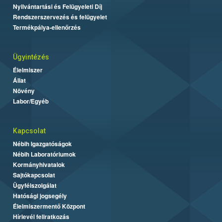
Nyilvántartási és Felügyeleti Díj
Rendszerszervezés és felügyelet
Termékpálya-ellenőrzés
Ügyintézés
Élelmiszer
Állat
Növény
Labor/Egyéb
Kapcsolat
Nébih Igazgatóságok
Nébih Laboratóriumok
Kormányhivatalok
Sajtókapcsolat
Ügyfélszolgálat
Hatósági jogsegély
Élelmiszermentő Központ
Hírlevél feliratkozás