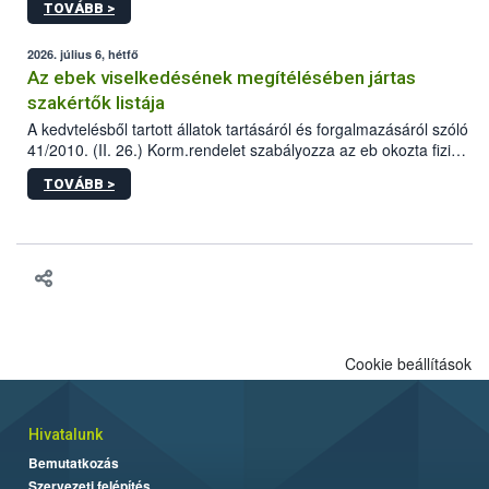
TOVÁBB >
tervezett új épületébe.
2026. július 6, hétfő
Az ebek viselkedésének megítélésében jártas
szakértők listája
A kedvtelésből tartott állatok tartásáról és forgalmazásáról szóló
41/2010. (II. 26.) Korm.rendelet szabályozza az eb okozta fizikai
sérülés, illetve ennek veszélye keletkezésekor felmerülő
TOVÁBB >
hatósági feladatokat, valamint a veszélyes eb tartását és annak
engedélyezését. Ezen eljárások során szükség esetén be kell
vonni az ebek viselkedésének megítélésében jártas szakértőt.
Cookie beállítások
Hivatalunk
Bemutatkozás
Szervezeti felépítés