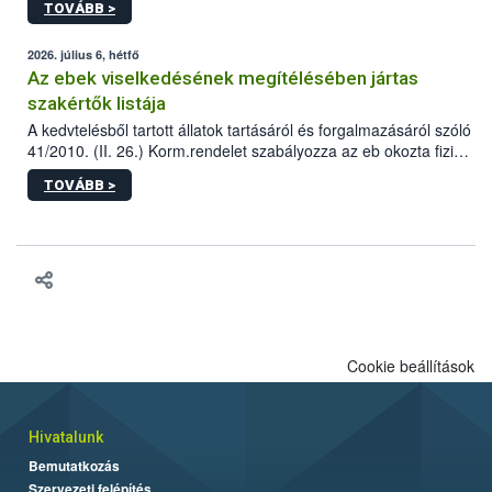
TOVÁBB >
tervezett új épületébe.
2026. július 6, hétfő
Az ebek viselkedésének megítélésében jártas
szakértők listája
A kedvtelésből tartott állatok tartásáról és forgalmazásáról szóló
41/2010. (II. 26.) Korm.rendelet szabályozza az eb okozta fizikai
sérülés, illetve ennek veszélye keletkezésekor felmerülő
TOVÁBB >
hatósági feladatokat, valamint a veszélyes eb tartását és annak
engedélyezését. Ezen eljárások során szükség esetén be kell
vonni az ebek viselkedésének megítélésében jártas szakértőt.
Cookie beállítások
Hivatalunk
Bemutatkozás
Szervezeti felépítés