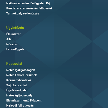
Nyilvántartási és Felügyeleti Díj
Rendszerszervezés és felügyelet
Termékpálya-ellenőrzés
Ügyintézés
Élelmiszer
Állat
Növény
Labor/Egyéb
Kapcsolat
Nébih Igazgatóságok
Nébih Laboratóriumok
Kormányhivatalok
Sajtókapcsolat
Ügyfélszolgálat
Hatósági jogsegély
Élelmiszermentő Központ
Hírlevél feliratkozás