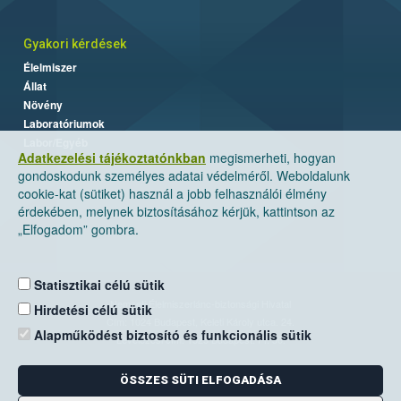
Gyakori kérdések
Élelmiszer
Állat
Növény
Laboratóriumok
Labor/Egyéb
Adatkezelési tájékoztatónkban
megismerheti, hogyan
gondoskodunk személyes adatai védelméről. Weboldalunk
cookie-kat (sütiket) használ a jobb felhasználói élmény
érdekében, melynek biztosításához kérjük, kattintson az
„Elfogadom” gombra.
Statisztikai célú sütik
Nemzeti Élelmiszerlánc-biztonsági Hivatal
Hirdetési célú sütik
Cím: 1024 Budapest, Keleti Károly utca. 24.
Alapműködést biztosító és funkcionális sütik
Levelezési cím: 1525 Budapest. Pf. 30.
ÖSSZES SÜTI ELFOGADÁSA
E-mail:
ugyfelszolgalat@nebih.gov.hu