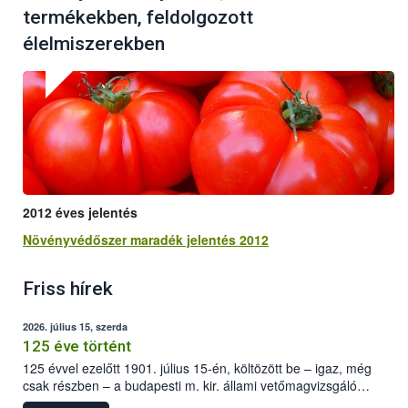
termékekben, feldolgozott
élelmiszerekben
2012 éves jelentés
Növényvédőszer maradék jelentés 2012
Friss hírek
2026. július 15, szerda
125 éve történt
125 évvel ezelőtt 1901. július 15-én, költözött be – igaz, még
csak részben – a budapesti m. kir. állami vetőmagvizsgáló
állomás a Kis Rókus utca 15. szám alatti, Czigler Győző által