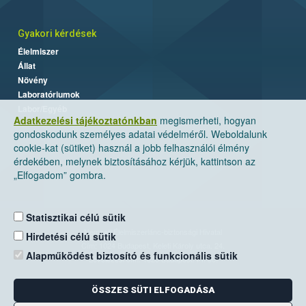
Gyakori kérdések
Élelmiszer
Állat
Növény
Laboratóriumok
Labor/Egyéb
Adatkezelési tájékoztatónkban
megismerheti, hogyan
gondoskodunk személyes adatai védelméről. Weboldalunk
cookie-kat (sütiket) használ a jobb felhasználói élmény
érdekében, melynek biztosításához kérjük, kattintson az
„Elfogadom” gombra.
Statisztikai célú sütik
Nemzeti Élelmiszerlánc-biztonsági Hivatal
Hirdetési célú sütik
Cím: 1024 Budapest, Keleti Károly utca. 24.
Alapműködést biztosító és funkcionális sütik
Levelezési cím: 1525 Budapest. Pf. 30.
ÖSSZES SÜTI ELFOGADÁSA
E-mail:
ugyfelszolgalat@nebih.gov.hu