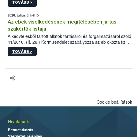
TOVÁBB >
tervezett új épületébe.
2026. július 6, hétfő
Az ebek viselkedésének megítélésében jártas
szakértők listája
A kedvtelésből tartott állatok tartásáról és forgalmazásáról szóló
41/2010. (II. 26.) Korm.rendelet szabályozza az eb okozta fizikai
sérülés, illetve ennek veszélye keletkezésekor felmerülő
TOVÁBB >
hatósági feladatokat, valamint a veszélyes eb tartását és annak
engedélyezését. Ezen eljárások során szükség esetén be kell
vonni az ebek viselkedésének megítélésében jártas szakértőt.
Cookie beállítások
Hivatalunk
Bemutatkozás
Szervezeti felépítés