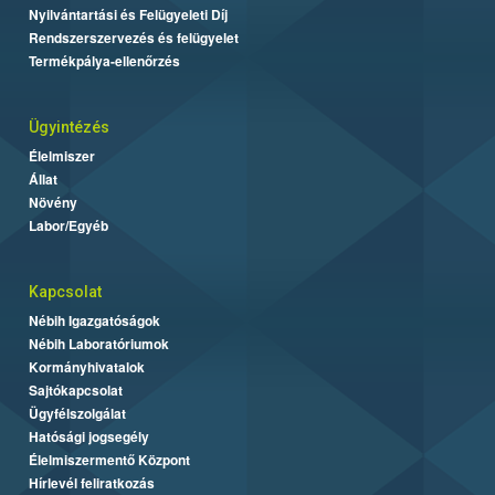
Nyilvántartási és Felügyeleti Díj
Rendszerszervezés és felügyelet
Termékpálya-ellenőrzés
Ügyintézés
Élelmiszer
Állat
Növény
Labor/Egyéb
Kapcsolat
Nébih Igazgatóságok
Nébih Laboratóriumok
Kormányhivatalok
Sajtókapcsolat
Ügyfélszolgálat
Hatósági jogsegély
Élelmiszermentő Központ
Hírlevél feliratkozás