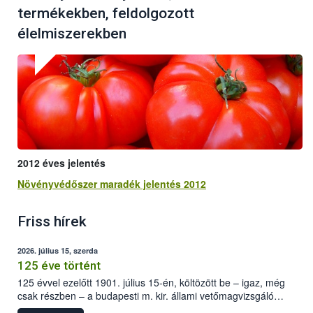
termékekben, feldolgozott
élelmiszerekben
2012 éves jelentés
Növényvédőszer maradék jelentés 2012
Friss hírek
2026. július 15, szerda
125 éve történt
125 évvel ezelőtt 1901. július 15-én, költözött be – igaz, még
csak részben – a budapesti m. kir. állami vetőmagvizsgáló
állomás a Kis Rókus utca 15. szám alatti, Czigler Győző által