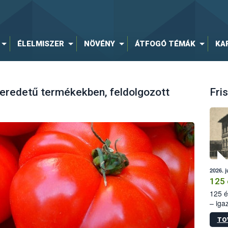
ÉLELMISZER
NÖVÉNY
ÁTFOGÓ TÉMÁK
KA
 eredetű termékekben, feldolgozott
Fris
2026. j
125 
125 é
– iga
állam
TO
15. sz