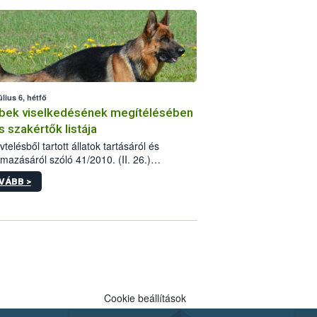
tébe.
úlius 6, hétfő
bek viselkedésének megítélésében
s szakértők listája
telésből tartott állatok tartásáról és
lmazásáról szóló 41/2010. (II. 26.)
rendelet szabályozza az eb okozta fizikai
VÁBB >
és, illetve ennek veszélye keletkezésekor
rülő hatósági feladatokat, valamint a
lyes eb tartását és annak engedélyezését.
eljárások során szükség esetén be kell
 az ebek viselkedésének megítélésében
 szakértőt.
Cookie beállítások