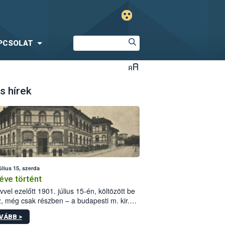
PCSOLAT
s hírek
úlius 15, szerda
éve történt
vvel ezelőtt 1901. július 15-én, költözött be
z, még csak részben – a budapesti m. kir.
i vetőmagvizsgáló állomás a Kis Rókus utca
VÁBB >
ám alatti, Czigler Győző által tervezett új