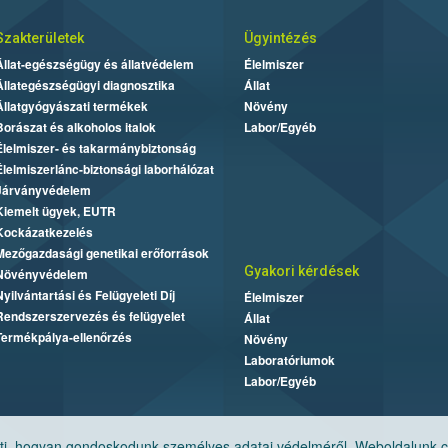
Szakterületek
Ügyintézés
Állat-egészségügy és állatvédelem
Élelmiszer
Állategészségügyi diagnosztika
Állat
Állatgyógyászati termékek
Növény
Borászat és alkoholos italok
Labor/Egyéb
Élelmiszer- és takarmánybiztonság
Élelmiszerlánc-biztonsági laborhálózat
Járványvédelem
Kiemelt ügyek, EUTR
Kockázatkezelés
Mezőgazdasági genetikai erőforrások
Gyakori kérdések
Növényvédelem
Nyilvántartási és Felügyeleti Díj
Élelmiszer
Rendszerszervezés és felügyelet
Állat
Termékpálya-ellenőrzés
Növény
Laboratóriumok
Labor/Egyéb
, hogyan gondoskodunk személyes adatai védelméről. Weboldalunk cook