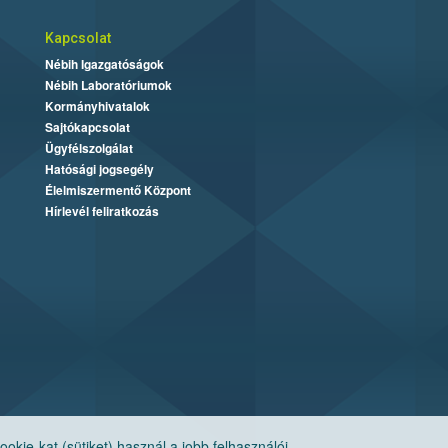
Kapcsolat
Nébih Igazgatóságok
Nébih Laboratóriumok
Kormányhivatalok
Sajtókapcsolat
Ügyfélszolgálat
Hatósági jogsegély
Élelmiszermentő Központ
Hírlevél feliratkozás
ie-kat (sütiket) használ a jobb felhasználói