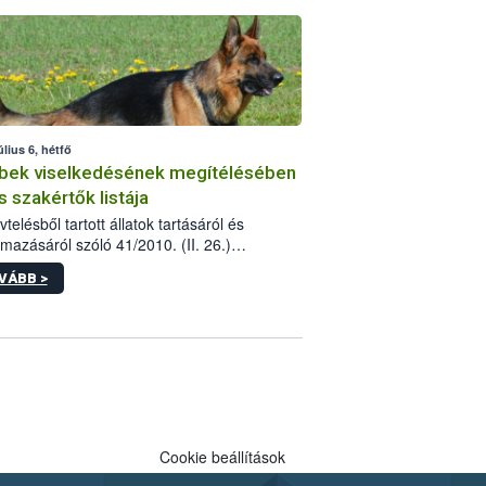
tébe.
úlius 6, hétfő
bek viselkedésének megítélésében
s szakértők listája
telésből tartott állatok tartásáról és
lmazásáról szóló 41/2010. (II. 26.)
rendelet szabályozza az eb okozta fizikai
VÁBB >
és, illetve ennek veszélye keletkezésekor
rülő hatósági feladatokat, valamint a
lyes eb tartását és annak engedélyezését.
eljárások során szükség esetén be kell
 az ebek viselkedésének megítélésében
 szakértőt.
Cookie beállítások