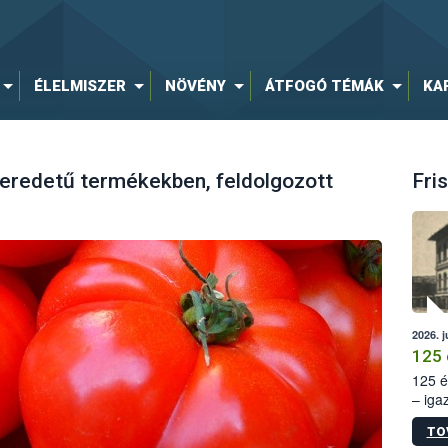
ÉLELMISZER
NÖVÉNY
ÁTFOGÓ TÉMÁK
KA
 eredetű termékekben, feldolgozott
Fris
2026. j
125 
125 é
– iga
állam
TO
15. sz