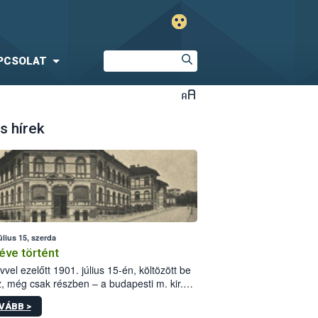
PCSOLAT
s hírek
úlius 15, szerda
éve történt
vvel ezelőtt 1901. július 15-én, költözött be
z, még csak részben – a budapesti m. kir.
i vetőmagvizsgáló állomás a Kis Rókus utca
VÁBB >
ám alatti, Czigler Győző által tervezett új