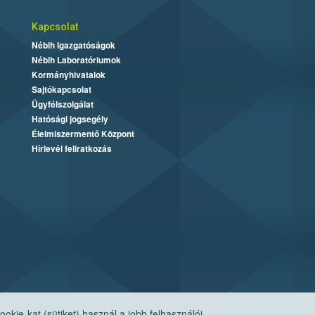
Kapcsolat
Nébih Igazgatóságok
Nébih Laboratóriumok
Kormányhivatalok
Sajtókapcsolat
Ügyfélszolgálat
Hatósági jogsegély
Élelmiszermentő Központ
Hírlevél feliratkozás
ie-kat (sütiket) használ a jobb felhasználói