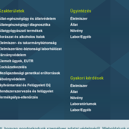
Szakterületek
Ügyintézés
Állat-egészségügy és állatvédelem
Élelmiszer
Állategészségügyi diagnosztika
Állat
Állatgyógyászati termékek
Növény
Borászat és alkoholos italok
Labor/Egyéb
Élelmiszer- és takarmánybiztonság
Élelmiszerlánc-biztonsági laborhálózat
Járványvédelem
Kiemelt ügyek, EUTR
Kockázatkezelés
Mezőgazdasági genetikai erőforrások
Gyakori kérdések
Növényvédelem
Nyilvántartási és Felügyeleti Díj
Élelmiszer
Rendszerszervezés és felügyelet
Állat
Termékpálya-ellenőrzés
Növény
Laboratóriumok
Labor/Egyéb
, hogyan gondoskodunk személyes adatai védelméről. Weboldalunk cook