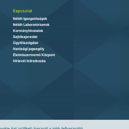
Kapcsolat
Nébih Igazgatóságok
Nébih Laboratóriumok
Kormányhivatalok
Sajtókapcsolat
Ügyfélszolgálat
Hatósági jogsegély
Élelmiszermentő Központ
Hírlevél feliratkozás
ie-kat (sütiket) használ a jobb felhasználói