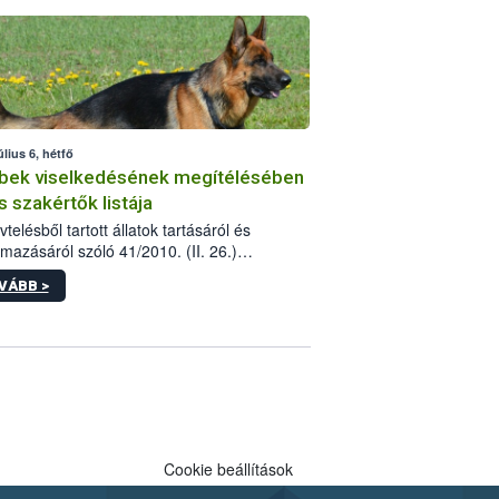
tébe.
úlius 6, hétfő
bek viselkedésének megítélésében
s szakértők listája
telésből tartott állatok tartásáról és
lmazásáról szóló 41/2010. (II. 26.)
rendelet szabályozza az eb okozta fizikai
VÁBB >
és, illetve ennek veszélye keletkezésekor
rülő hatósági feladatokat, valamint a
lyes eb tartását és annak engedélyezését.
eljárások során szükség esetén be kell
 az ebek viselkedésének megítélésében
 szakértőt.
Cookie beállítások