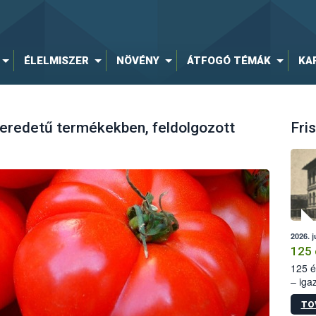
ÉLELMISZER
NÖVÉNY
ÁTFOGÓ TÉMÁK
KA
 eredetű termékekben, feldolgozott
Fris
2026. j
125 
125 é
– iga
állam
TO
15. sz