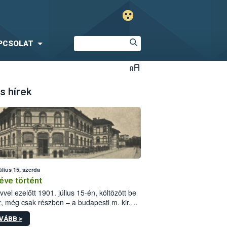
PCSOLAT
s hírek
úlius 15, szerda
éve történt
vvel ezelőtt 1901. július 15-én, költözött be
z, még csak részben – a budapesti m. kir.
i vetőmagvizsgáló állomás a Kis Rókus utca
VÁBB >
ám alatti, Czigler Győző által tervezett új