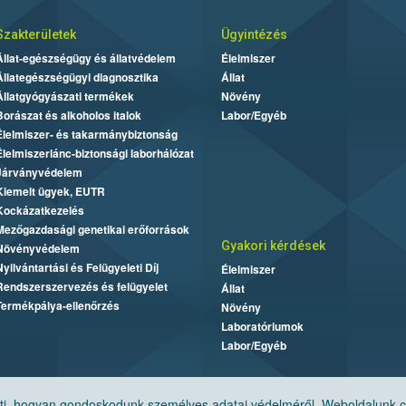
Szakterületek
Ügyintézés
Állat-egészségügy és állatvédelem
Élelmiszer
Állategészségügyi diagnosztika
Állat
Állatgyógyászati termékek
Növény
Borászat és alkoholos italok
Labor/Egyéb
Élelmiszer- és takarmánybiztonság
Élelmiszerlánc-biztonsági laborhálózat
Járványvédelem
Kiemelt ügyek, EUTR
Kockázatkezelés
Mezőgazdasági genetikai erőforrások
Gyakori kérdések
Növényvédelem
Nyilvántartási és Felügyeleti Díj
Élelmiszer
Rendszerszervezés és felügyelet
Állat
Termékpálya-ellenőrzés
Növény
Laboratóriumok
Labor/Egyéb
, hogyan gondoskodunk személyes adatai védelméről. Weboldalunk cook