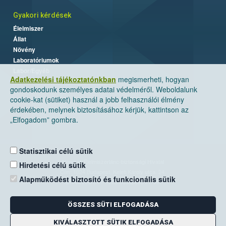
Gyakori kérdések
Élelmiszer
Állat
Növény
Laboratóriumok
Labor/Egyéb
Adatkezelési tájékoztatónkban
megismerheti, hogyan
gondoskodunk személyes adatai védelméről. Weboldalunk
cookie-kat (sütiket) használ a jobb felhasználói élmény
érdekében, melynek biztosításához kérjük, kattintson az
„Elfogadom” gombra.
Statisztikai célú sütik
Nemzeti Élelmiszerlánc-biztonsági Hivatal
Hirdetési célú sütik
Cím: 1024 Budapest, Keleti Károly utca. 24.
Alapműködést biztosító és funkcionális sütik
Levelezési cím: 1525 Budapest. Pf. 30.
ÖSSZES SÜTI ELFOGADÁSA
E-mail:
ugyfelszolgalat@nebih.gov.hu
Zöld szám: 06-80/263-244
KIVÁLASZTOTT SÜTIK ELFOGADÁSA