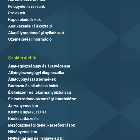
Felügyeleti szervünk
Projektek
Kapcsolódó linkek
Adatkezelési tájékoztató
Akadálymentességi nyilatkozat
Üzemeltetési információ
Szakterületek
Állat-egészségügy és állatvédelem
Állategészségügyi diagnosztika
Állatgyógyászati termékek
Borászat és alkoholos italok
Élelmiszer- és takarmánybiztonság
Élelmiszerlánc-biztonsági laborhálózat
Járványvédelem
Kiemelt ügyek, EUTR
Kockázatkezelés
Mezőgazdasági genetikai erőforrások
Növényvédelem
Nyilvántartási és Felügyeleti Díj