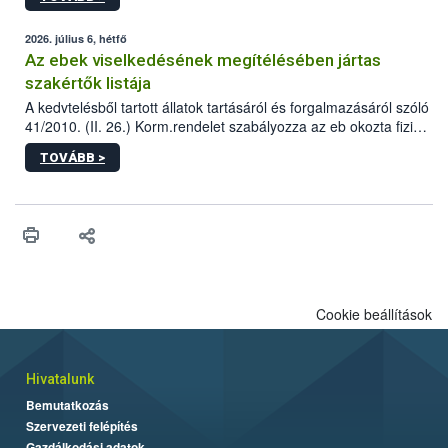
tervezett új épületébe.
2026. július 6, hétfő
Az ebek viselkedésének megítélésében jártas
szakértők listája
A kedvtelésből tartott állatok tartásáról és forgalmazásáról szóló
41/2010. (II. 26.) Korm.rendelet szabályozza az eb okozta fizikai
sérülés, illetve ennek veszélye keletkezésekor felmerülő
TOVÁBB >
hatósági feladatokat, valamint a veszélyes eb tartását és annak
engedélyezését. Ezen eljárások során szükség esetén be kell
vonni az ebek viselkedésének megítélésében jártas szakértőt.
Cookie beállítások
Hivatalunk
Bemutatkozás
Szervezeti felépítés
Gazdálkodási adatok