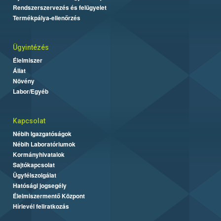
Rendszerszervezés és felügyelet
Termékpálya-ellenőrzés
Ügyintézés
Élelmiszer
Állat
Növény
Labor/Egyéb
Kapcsolat
Nébih Igazgatóságok
Nébih Laboratóriumok
Kormányhivatalok
Sajtókapcsolat
Ügyfélszolgálat
Hatósági jogsegély
Élelmiszermentő Központ
Hírlevél feliratkozás