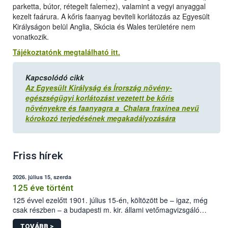
parketta, bútor, rétegelt falemez), valamint a vegyi anyaggal
kezelt faárura. A kőris faanyag beviteli korlátozás az Egyesült
Királyságon belül Anglia, Skócia és Wales területére nem
vonatkozik.
Tájékoztatónk megtalálható itt.
Kapcsolódó cikk
Az Egyesült Királyság és Írország növény-
egészségügyi korlátozást vezetett be kőris
növényekre és faanyagra a Chalara fraxinea nevű
kórokozó terjedésének megakadályozására
Friss hírek
2026. július 15, szerda
125 éve történt
125 évvel ezelőtt 1901. július 15-én, költözött be – igaz, még
csak részben – a budapesti m. kir. állami vetőmagvizsgáló
állomás a Kis Rókus utca 15. szám alatti, Czigler Győző által
TOVÁBB >