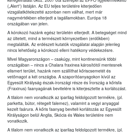
kéregelhalást okoz. 2007 óta szerepel az EPPO figyelemfelkeltő
(„Alert”) listáján. Az EU teljes területére kiterjedően
vizsgálatkötelezetté azonban nem válhat, mert már
nagymértékben elterjedt a tagállamokban. Európa 18
országában van jelen.
A kórokozó hazánk egész területén elterjedt. A betegséget mind
az ültetett, mind a természeti környezetben (erdőkben)
megtalálták. Az erdészeti kutatók vizsgálatai alapján jelenleg
nincs lehetőség a kórokozó elleni hatékony védekezésre.
Mivel Magyarországon – csakúgy, mint kontinensünk többi
országában – nincs a Chalara fraxinea károsítótól mentesnek
elismert terület, hazánk nem szállíthat kőriscsemetét és
vetőmagot a két országba. A szaporítóanyagokon kívül az
Egyesült Királyság észak-írországi része és Írország a kőrisfa
(Fraxinus) faanyagának bevitelére is kiterjesztette a korlátozást.
A tilalom nem vonatkozik az iparilag feldolgozott termékre, (pl.
parketta, bútor, rétegelt falemez), valamint a vegyi anyaggal
kezelt faárura. A kőris faanyag beviteli korlátozás az Egyesült
Királyságon belül Anglia, Skócia és Wales területére nem
vonatkozik.
A tilalom nem vonatkozik az iparilag feldolgozott termékre, (pl.