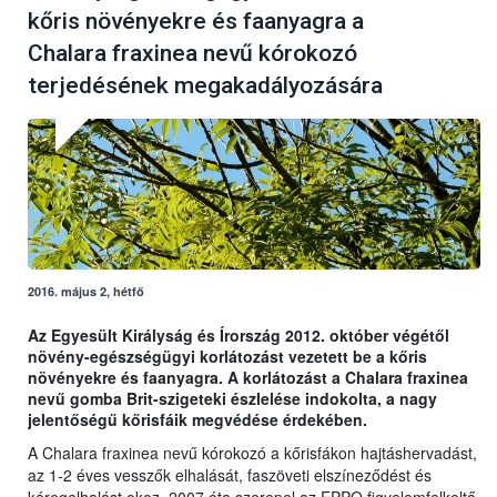
kőris növényekre és faanyagra a
Chalara fraxinea nevű kórokozó
terjedésének megakadályozására
2016. május 2, hétfő
Az Egyesült Királyság és Írország 2012. október végétől
növény-egészségügyi korlátozást vezetett be a kőris
növényekre és faanyagra. A korlátozást a Chalara fraxinea
nevű gomba Brit-szigeteki észlelése indokolta, a nagy
jelentőségű kőrisfáik megvédése érdekében.
A Chalara fraxinea nevű kórokozó a kőrisfákon hajtáshervadást,
az 1-2 éves vesszők elhalását, faszöveti elszíneződést és