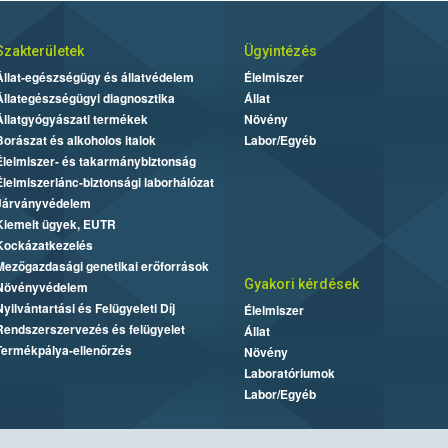
Szakterületek
Ügyintézés
Állat-egészségügy és állatvédelem
Élelmiszer
Állategészségügyi diagnosztika
Állat
Állatgyógyászati termékek
Növény
Borászat és alkoholos italok
Labor/Egyéb
Élelmiszer- és takarmánybiztonság
Élelmiszerlánc-biztonsági laborhálózat
Járványvédelem
Kiemelt ügyek, EUTR
Kockázatkezelés
Mezőgazdasági genetikai erőforrások
Gyakori kérdések
Növényvédelem
Nyilvántartási és Felügyeleti Díj
Élelmiszer
Rendszerszervezés és felügyelet
Állat
Termékpálya-ellenőrzés
Növény
Laboratóriumok
Labor/Egyéb