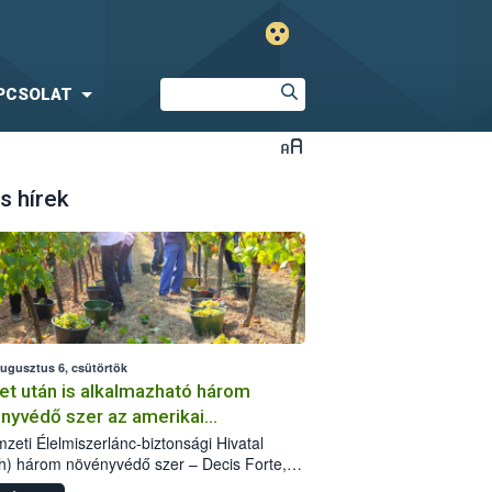
PCSOLAT
s hírek
augusztus 6, csütörtök
et után is alkalmazható három
nyvédő szer az amerikai
őkabóca ellen
zeti Élelmiszerlánc-biztonsági Hivatal
h) három növényvédő szer – Decis Forte,
an 24 EW, Oroganic – engedélyokiratát