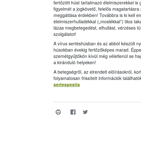
fertőzött húst tartalmazó élelmiszerekkel is 
figyelmét a jogkövető, felelős magatartásra
meggátlása érdekben! Továbbra is ki kell em
élelmiszerhulladékkal („moslékkal”) tilos t
lázas megbetegedést, elhullást, vérzéses tün
szolgálatot!
A vírus sertéshúsban és az abból készült ny
húsokban évekig fertőzőképes marad. Éppen e
szemétgyűjtőkön kívül még véletlenül se ha
a kiránduló helyeken!
A betegségről, az elrendelt előírásokról, korl
folyamatosan frissített információk találhat
sertespestis