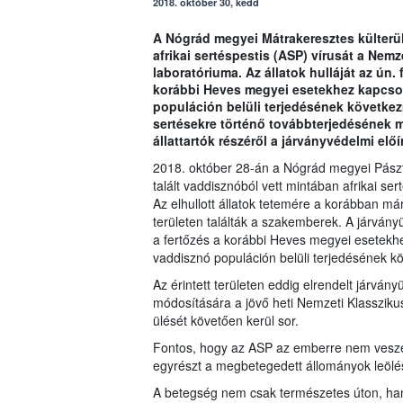
2018. október 30, kedd
A Nógrád megyei Mátrakeresztes külterül
afrikai sertéspestis (ASP) vírusát a Nemz
laboratóriuma. Az állatok hulláját az ún. 
korábbi Heves megyei esetekhez kapcso
populáción belüli terjedésének következ
sertésekre történő továbbterjedésének 
állattartók részéről a járványvédelmi elő
2018. október 28-án a Nógrád megyei Pásztó-
talált vaddisznóból vett mintában afrikai se
Az elhullott állatok tetemére a korábban már
területen találták a szakemberek. A járvány
a fertőzés a korábbi Heves megyei esetekh
vaddisznó populáción belüli terjedésének 
Az érintett területen eddig elrendelt járvány
módosítására a jövő heti Nemzeti Klasszikus
ülését követően kerül sor.
Fontos, hogy az ASP az emberre nem veszély
egyrészt a megbetegedett állományok leölés
A betegség nem csak természetes úton, hanem