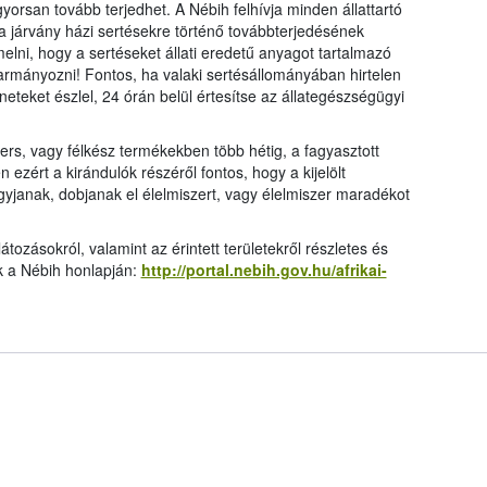
gyorsan tovább terjedhet. A Nébih felhívja minden állattartó
 a járvány házi sertésekre történő továbbterjedésének
elni, hogy a sertéseket állati eredetű anyagot tartalmazó
akarmányozni! Fontos, ha valaki sertésállományában hirtelen
eteket észlel, 24 órán belül értesítse az állategészségügyi
ers, vagy félkész termékekben több hétig, a fagyasztott
zért a kirándulók részéről fontos, hogy a kijelölt
gyjanak, dobjanak el élelmiszert, vagy élelmiszer maradékot
átozásokról, valamint az érintett területekről részletes és
ók a Nébih honlapján:
http://portal.nebih.gov.hu/afrikai-