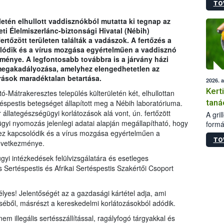
TO
módos
egész
etén elhullott vaddisznókból mutatta ki tegnap az
felha
eti Élelmiszerlánc-biztonsági Hivatal (Nébih)
célja
fertőzött területen találták a vadászok. A fertőzés a
lehet
lódik és a vírus mozgása egyértelműen a vaddisznó
Az Or
ménye. A legfontosabb továbbra is a járvány házi
felha
megakadályozása, amelyhez elengedhetetlen az
terme
írások maradéktalan betartása.
2026. 
Kert
Mátrakeresztes település külterületén két, elhullottan
taná
rtéspestis betegséget állapított meg a Nébih laboratóriuma.
 állategészségügyi korlátozások alá vont, ún. fertőzött
A gri
ügyi nyomozás jelenlegi adatai alapján megállapítható, hogy
formá
ez kapcsolódik és a vírus mozgása egyértelműen a
romlá
TO
szapo
következménye.
sütög
ügyi intézkedések felülvizsgálatára és esetleges
techni
 Sertéspestis és Afrikai Sertéspestis Szakértői Csoport
alapa
higié
hőkez
es! Jelentőségét az a gazdasági kártétel adja, ami
tárol
éből, másrészt a kereskedelmi korlátozásokból adódik.
Hivat
 illegális sertésszállítással, ragályfogó tárgyakkal és
a biz