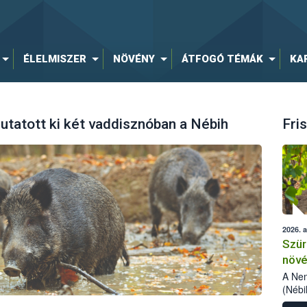
ÉLELMISZER
NÖVÉNY
ÁTFOGÓ TÉMÁK
KA
tatott ki két vaddisznóban a Nébih
Fris
2026. 
Szür
növé
szől
A Nem
(Nébi
Klart