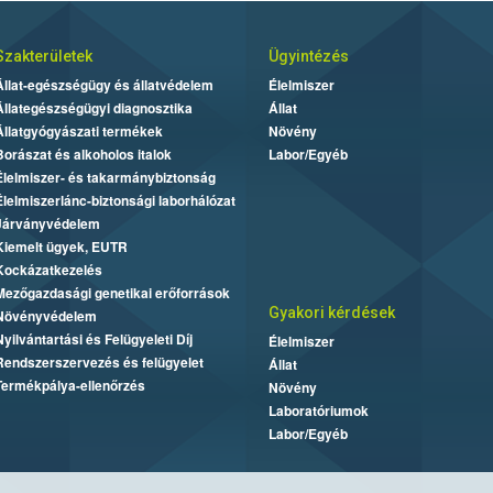
Szakterületek
Ügyintézés
Állat-egészségügy és állatvédelem
Élelmiszer
Állategészségügyi diagnosztika
Állat
Állatgyógyászati termékek
Növény
Borászat és alkoholos italok
Labor/Egyéb
Élelmiszer- és takarmánybiztonság
Élelmiszerlánc-biztonsági laborhálózat
Járványvédelem
Kiemelt ügyek, EUTR
Kockázatkezelés
Mezőgazdasági genetikai erőforrások
Gyakori kérdések
Növényvédelem
Nyilvántartási és Felügyeleti Díj
Élelmiszer
Rendszerszervezés és felügyelet
Állat
Termékpálya-ellenőrzés
Növény
Laboratóriumok
Labor/Egyéb