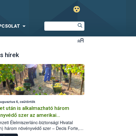
PCSOLAT
s hírek
augusztus 6, csütörtök
et után is alkalmazható három
nyvédő szer az amerikai
őkabóca ellen
zeti Élelmiszerlánc-biztonsági Hivatal
h) három növényvédő szer – Decis Forte,
an 24 EW, Oroganic – engedélyokiratát