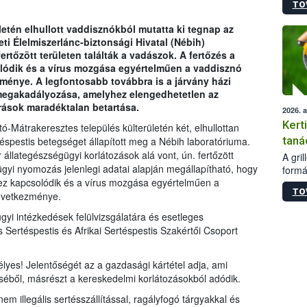
TO
módos
egész
etén elhullott vaddisznókból mutatta ki tegnap az
felha
eti Élelmiszerlánc-biztonsági Hivatal (Nébih)
célja
fertőzött területen találták a vadászok. A fertőzés a
lehet
lódik és a vírus mozgása egyértelműen a vaddisznó
Az Or
ménye. A legfontosabb továbbra is a járvány házi
felha
megakadályozása, amelyhez elengedhetetlen az
terme
írások maradéktalan betartása.
2026. 
Kert
Mátrakeresztes település külterületén két, elhullottan
taná
rtéspestis betegséget állapított meg a Nébih laboratóriuma.
 állategészségügyi korlátozások alá vont, ún. fertőzött
A gri
ügyi nyomozás jelenlegi adatai alapján megállapítható, hogy
formá
ez kapcsolódik és a vírus mozgása egyértelműen a
romlá
TO
szapo
következménye.
sütög
ügyi intézkedések felülvizsgálatára és esetleges
techni
 Sertéspestis és Afrikai Sertéspestis Szakértői Csoport
alapa
higié
hőkez
es! Jelentőségét az a gazdasági kártétel adja, ami
tárol
éből, másrészt a kereskedelmi korlátozásokból adódik.
Hivat
 illegális sertésszállítással, ragályfogó tárgyakkal és
a biz