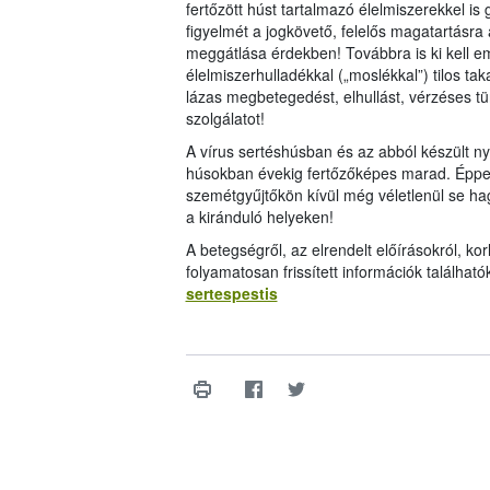
fertőzött húst tartalmazó élelmiszerekkel is 
figyelmét a jogkövető, felelős magatartásra
meggátlása érdekben! Továbbra is ki kell em
élelmiszerhulladékkal („moslékkal”) tilos t
lázas megbetegedést, elhullást, vérzéses tün
szolgálatot!
A vírus sertéshúsban és az abból készült ny
húsokban évekig fertőzőképes marad. Éppen e
szemétgyűjtőkön kívül még véletlenül se ha
a kiránduló helyeken!
A betegségről, az elrendelt előírásokról, korl
folyamatosan frissített információk találhat
sertespestis