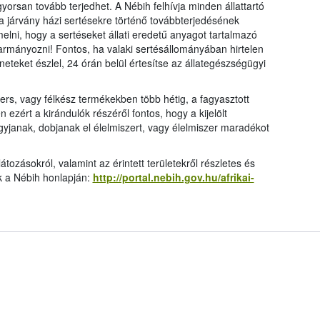
gyorsan tovább terjedhet. A Nébih felhívja minden állattartó
 a járvány házi sertésekre történő továbbterjedésének
elni, hogy a sertéseket állati eredetű anyagot tartalmazó
akarmányozni! Fontos, ha valaki sertésállományában hirtelen
eteket észlel, 24 órán belül értesítse az állategészségügyi
ers, vagy félkész termékekben több hétig, a fagyasztott
zért a kirándulók részéről fontos, hogy a kijelölt
gyjanak, dobjanak el élelmiszert, vagy élelmiszer maradékot
átozásokról, valamint az érintett területekről részletes és
ók a Nébih honlapján:
http://portal.nebih.gov.hu/afrikai-