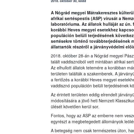
2018. október 30, kedd
A Nógrád megyei Mátrakeresztes külterül
afrikai sertéspestis (ASP) vírusát a Nemz
laboratóriuma. Az állatok hulláját az ún. 
korábbi Heves megyei esetekhez kapcso
populáción belüli terjedésének következ
sertésekre történő továbbterjedésének 
állattartók részéről a járványvédelmi elő
2018. október 28-án a Nógrád megyei Pásztó-
talált vaddisznóból vett mintában afrikai se
Az elhullott állatok tetemére a korábban már
területen találták a szakemberek. A járvány
a fertőzés a korábbi Heves megyei esetekh
vaddisznó populáción belüli terjedésének 
Az érintett területen eddig elrendelt járvány
módosítására a jövő heti Nemzeti Klasszikus
ülését követően kerül sor.
Fontos, hogy az ASP az emberre nem veszély
egyrészt a megbetegedett állományok leölés
A betegség nem csak természetes úton, hanem