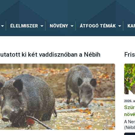
ÉLELMISZER
NÖVÉNY
ÁTFOGÓ TÉMÁK
KA
tatott ki két vaddisznóban a Nébih
Fris
2026. 
Szür
növé
szől
A Nem
(Nébi
Klart