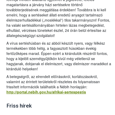
magatartásra a járvány házi sertésekre történő
továbbterjedésének meggátlása érdekben! Továbbra is ki kell
emelni, hogy a sertéseket állati eredetű anyagot tartalmazó
élelmiszerhulladékkal („moslékkal”) tilos takarmányozni! Fontos,
ha valaki sertésállományában hirtelen lázas megbetegedést,
elhullást, vérzéses tüneteket észlel, 24 órán belül értesítse az
állategészségügyi szolgálatot!
A vírus sertéshúsban és az abból készült nyers, vagy félkész
termékekben több hétig, a fagyasztott húsokban évekig
fertőzőképes marad. Éppen ezért a kirándulók részéről fontos,
hogy a kijelölt szemétgyűjtőkön kívül még véletlenül se
hagyjanak, dobjanak el élelmiszert, vagy élelmiszer maradékot a
kiránduló helyeken!
A betegségről, az elrendelt előírásokról, korlátozásokról,
valamint az érintett területekről részletes és folyamatosan
frissített információk találhatók a Nébih honlapján:
http://portal.nebih.gov.hu/afrikai-sertespestis
Friss hírek