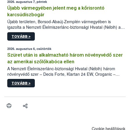
2026. augusztus 7, péntek
Újabb vármegyében jelent meg a kőrisrontó
karcsúdíszbogár
Újabb területen, Borsod-Abaúj-Zemplén vármegyében is
igazolta a Nemzeti Élelmiszerlánc-biztonsági Hivatal (Nébih) a
kőrisrontó karcsúdíszbogár (Agrilus planipennis) jelenlétét. A
TOVÁBB >
kártevőt nem csak színcsapdában találták meg, de már fertőzött
fában is azonosították. A növényvédelmi szakemberek folytatják
az intenzív felderítést, emellett az intézkedéseket a szlovák
2026. augusztus 6, csütörtök
hatósággal is összehangolják a terjedés megállítása érdekében.
Szüret után is alkalmazható három növényvédő szer
az amerikai szőlőkabóca ellen
A Nemzeti Élelmiszerlánc-biztonsági Hivatal (Nébih) három
növényvédő szer – Decis Forte, Klartan 24 EW, Oroganic –
engedélyokiratát módosította, így azok a szüretet követően,
TOVÁBB >
egészen a vesszőérettség (BBCH 91) stádiumáig
felhasználhatóak a szőlőben. A kiterjesztések célja, hogy a korai
érésű szőlőkben is legyen lehetőség a károsító elleni további
védekezésre. Az Oroganic készítmény kis kiszerelésben kiskerti
felhasználók számára is elérhető és ökológiai termesztésben is
engedélyezett.
Cookie beállítások