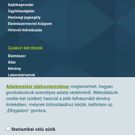
Sajtókapcsolat
Ügyfélszolgálat
Hatósági jogsegély
Élelmiszermentő Központ
Hírlevél feliratkozás
Gyakori kérdések
Élelmiszer
Állat
Növény
Laboratóriumok
Labor/Egyéb
Adatkezelési tájékoztatónkban
megismerheti, hogyan
gondoskodunk személyes adatai védelméről. Weboldalunk
cookie-kat (sütiket) használ a jobb felhasználói élmény
érdekében, melynek biztosításához kérjük, kattintson az
„Elfogadom” gombra.
Statisztikai célú sütik