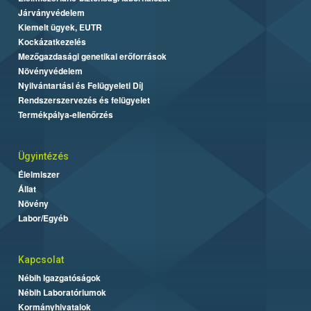
Járványvédelem
Kiemelt ügyek, EUTR
Kockázatkezelés
Mezőgazdasági genetikai erőforrások
Növényvédelem
Nyilvántartási és Felügyeleti Díj
Rendszerszervezés és felügyelet
Termékpálya-ellenőrzés
Ügyintézés
Élelmiszer
Állat
Növény
Labor/Egyéb
Kapcsolat
Nébih Igazgatóságok
Nébih Laboratóriumok
Kormányhivatalok