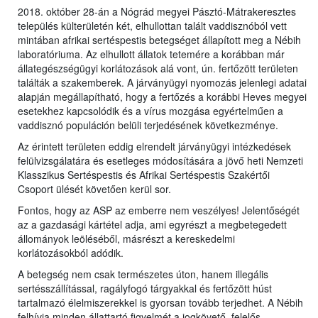
2018. október 28-án a Nógrád megyei Pásztó-Mátrakeresztes
település külterületén két, elhullottan talált vaddisznóból vett
mintában afrikai sertéspestis betegséget állapított meg a Nébih
laboratóriuma. Az elhullott állatok tetemére a korábban már
állategészségügyi korlátozások alá vont, ún. fertőzött területen
találták a szakemberek. A járványügyi nyomozás jelenlegi adatai
alapján megállapítható, hogy a fertőzés a korábbi Heves megyei
esetekhez kapcsolódik és a vírus mozgása egyértelműen a
vaddisznó populáción belüli terjedésének következménye.
Az érintett területen eddig elrendelt járványügyi intézkedések
felülvizsgálatára és esetleges módosítására a jövő heti Nemzeti
Klasszikus Sertéspestis és Afrikai Sertéspestis Szakértői
Csoport ülését követően kerül sor.
Fontos, hogy az ASP az emberre nem veszélyes! Jelentőségét
az a gazdasági kártétel adja, ami egyrészt a megbetegedett
állományok leöléséből, másrészt a kereskedelmi
korlátozásokból adódik.
A betegség nem csak természetes úton, hanem illegális
sertésszállítással, ragályfogó tárgyakkal és fertőzött húst
tartalmazó élelmiszerekkel is gyorsan tovább terjedhet. A Nébih
felhívja minden állattartó figyelmét a jogkövető, felelős