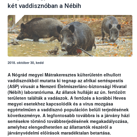
két vaddisznóban a Nébih
2018. október 30, kedd
A Nógrád megyei Mátrakeresztes külterületén elhullott
vaddisznókból mutatta ki tegnap az afrikai sertéspestis
(ASP) vírusát a Nemzeti Élelmiszerlánc-biztonsági Hivatal
(Nébih) laboratóriuma. Az állatok hulláját az ún. fertőzött
területen találták a vadászok. A fertőzés a korábbi Heves
megyei esetekhez kapcsolódik és a vírus mozgása
egyértelműen a vaddisznó populáción belüli terjedésének
következménye. A legfontosabb továbbra is a járvány házi
sertésekre történő továbbterjedésének megakadályozása,
amelyhez elengedhetetlen az állattartók részéről a
járványvédelmi előírások maradéktalan betartása.