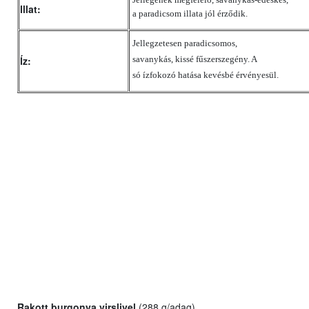
Illat:
a paradicsom illata jól érződik.
Jellegzetesen paradicsomos,
Íz:
savanykás, kissé fűszerszegény. A
só ízfokozó hatása kevésbé érvényesül.
Rakott burgonya virslivel
(288
g/adag)