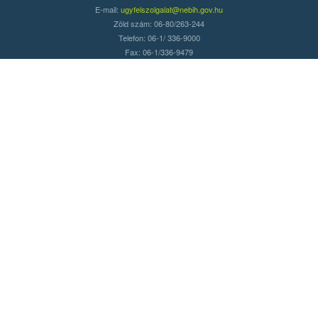
E-mail:
ugyfelszolgalat@nebih.gov.hu
Zöld szám: 06-80/263-244
Telefon: 06-1/ 336-9000
Fax: 06-1/336-9479