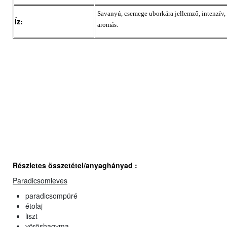
Savanyú, csemege uborkára jellemző, intenzív,
Íz:
aromás.
Részletes összetétel/anyaghányad
:
Paradicsomleves
paradicsompüré
étolaj
liszt
vöröshagyma