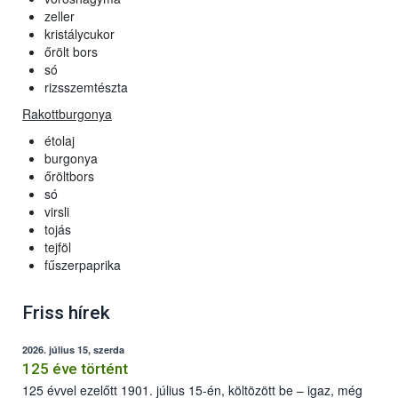
zeller
kristálycukor
őrölt bors
só
rizsszemtészta
Rakottburgonya
étolaj
burgonya
őröltbors
só
virsli
tojás
tejföl
fűszerpaprika
Friss hírek
2026. július 15, szerda
125 éve történt
125 évvel ezelőtt 1901. július 15-én, költözött be – igaz, még