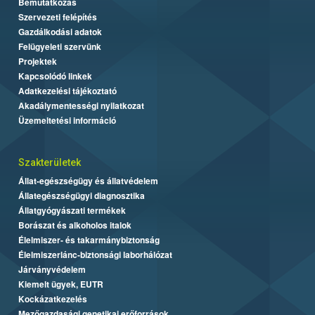
Bemutatkozás
Szervezeti felépítés
Gazdálkodási adatok
Felügyeleti szervünk
Projektek
Kapcsolódó linkek
Adatkezelési tájékoztató
Akadálymentességi nyilatkozat
Üzemeltetési információ
Szakterületek
Állat-egészségügy és állatvédelem
Állategészségügyi diagnosztika
Állatgyógyászati termékek
Borászat és alkoholos italok
Élelmiszer- és takarmánybiztonság
Élelmiszerlánc-biztonsági laborhálózat
Járványvédelem
Kiemelt ügyek, EUTR
Kockázatkezelés
Mezőgazdasági genetikai erőforrások