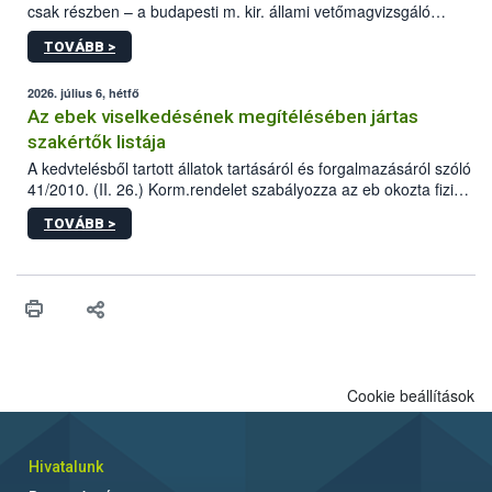
csak részben – a budapesti m. kir. állami vetőmagvizsgáló
állomás a Kis Rókus utca 15. szám alatti, Czigler Győző által
TOVÁBB >
tervezett új épületébe.
2026. július 6, hétfő
Az ebek viselkedésének megítélésében jártas
szakértők listája
A kedvtelésből tartott állatok tartásáról és forgalmazásáról szóló
41/2010. (II. 26.) Korm.rendelet szabályozza az eb okozta fizikai
sérülés, illetve ennek veszélye keletkezésekor felmerülő
TOVÁBB >
hatósági feladatokat, valamint a veszélyes eb tartását és annak
engedélyezését. Ezen eljárások során szükség esetén be kell
vonni az ebek viselkedésének megítélésében jártas szakértőt.
Cookie beállítások
Hivatalunk