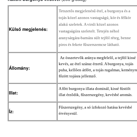
Tetszetős megjelenésű étel, a burgonya és a
tojás közel azonos vastagságú, kör és félkör
alakú szeletek. A virsli közel azonos
Külső megjelenés:
vastagságúra szeletelt. Tetején néhol
aranysárgára-barnára sült tejföl réteg, benne
piros és fekete fűszerszemcse látható.
Az összetevők aránya megfelelő, a tejföl kissé
kevés, az étel száraz érzetű. A burgonya, tojás
Állomány:
puha, kellően átfőtt, a tojás rugalmas, keményr
főzött tojásra jellemző.
A főtt burgonya illata dominál, kissé füstölt
Illat:
illat érződik, fűszerszegény, kevésbé aromás.
Fűszerszegény, a só ízfokozó hatása kevésbé
Íz:
érvényesül.