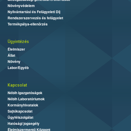
Növényvédelem
Nyilvántartási és Felügyeleti Díj
Rendszerszervezés és felügyelet
Termékpálya-ellenőrzés
Ügyintézés
Élelmiszer
Állat
Növény
Labor/Egyéb
Kapcsolat
Nébih Igazgatóságok
Nébih Laboratóriumok
Kormányhivatalok
Sajtókapcsolat
Ügyfélszolgálat
Hatósági jogsegély
Élelmiszermentő Központ