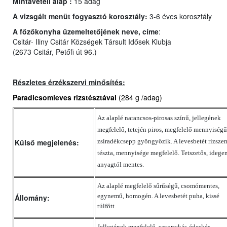
Mintavételi alap :
15 adag
A vizsgált menüt fogyasztó korosztály:
3-6 éves korosztály
A főzőkonyha üzemeltetőjének neve, címe
:
Csitár- Iliny Csitár Községek Társult Idősek Klubja
(2673 Csitár, Petőfi út 96.)
Részletes érzékszervi minősítés:
Paradicsomleves rizstésztával
(284 g /adag)
Az alaplé narancsos-pirosas színű, jellegének
megfelelő, tetején piros, megfelelő mennyiségű
Külső megjelenés:
zsiradékcsepp gyöngyözik. A levesbetét rizsze
tészta, mennyisége megfelelő. Tetszetős, idege
anyagtól mentes.
Az alaplé megfelelő sűrűségű, csomómentes,
egynemű, homogén. A levesbetét puha, kissé
Állomány:
túlfőtt.
Jellegének megfelelő, savanykás-édeskés,