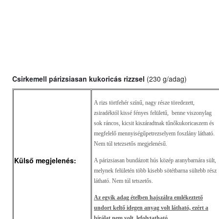
Csirkemell párizsiasan kukoricás rizzsel
(230
g/adag)
A rizs törtfehér színű, nagy része töredezett,
zsiradéktól kissé fényes felületű, benne viszonylag
sok ráncos, kicsit kiszáradtnak tűnőkukoricaszem és
megfelelő mennyiségűpetrezselyem foszlány látható.
Nem túl tetezsetős megjelenésű.
Külső megjelenés:
A párizsiasan bundázott hús közép aranybarnára sült,
melynek felületén több kisebb sötétbarna sültebb rész
látható. Nem túl tetszetős.
Az egyik adag ételben hajszálra emlékeztető
undort keltő idegen anyag volt látható, ezért a
bírálat nem volt lefolytatható.