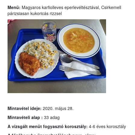
Menü:
Magyaros karfiolleves eperlevéltésztával, Csirkemell
párizsiasan kukoricás rizzsel
Mintavétel ideje:
2020. május 28.
Mintavételi alap :
33 adag
A vizsgált menüt fogyasztó korosztály:
4-6 éves korosztály