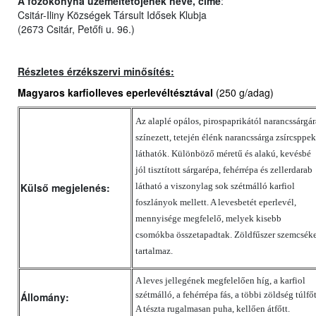
A főzőkonyha üzemeltetőjének neve, címe
:
Csitár-Iliny Községek Társult Idősek Klubja
(2673 Csitár, Petőfi u. 96.)
Részletes érzékszervi minősítés:
Magyaros karfiolleves eperlevéltésztával
(250 g/adag)
Az alaplé opálos, pirospaprikától narancssárgár
színezett, tetején élénk narancssárga zsírcsppek
láthatók. Különböző méretű és alakú, kevésbé
jól tisztított sárgarépa, fehérrépa és zellerdarab
Külső megjelenés:
látható a viszonylag sok szétmálló karfiol
foszlányok mellett. A levesbetét eperlevél,
mennyisége megfelelő, melyek kisebb
csomókba összetapadtak. Zöldfűszer szemcsék
tartalmaz.
A leves jellegének megfelelően híg, a karfiol
szétmálló, a fehérrépa fás, a többi zöldség túlfőt
Állomány:
A tészta rugalmasan puha, kellően átfőtt.