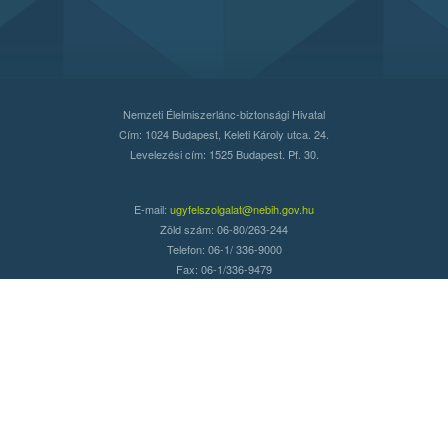
Nemzeti Élelmiszerlánc-biztonsági Hivatal
Cím: 1024 Budapest, Keleti Károly utca. 24.
Levelezési cím: 1525 Budapest. Pf. 30.
E-mail:
ugyfelszolgalat@nebih.gov.hu
Zöld szám: 06-80/263-244
Telefon: 06-1/ 336-9000
Fax: 06-1/336-9479