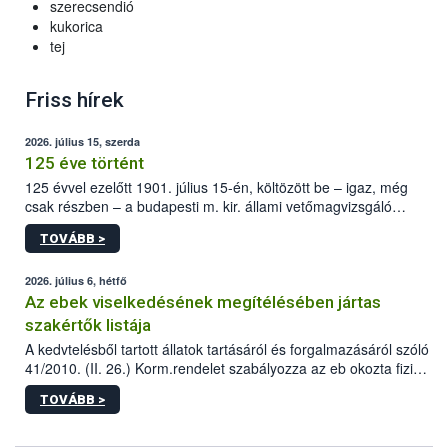
szerecsendió
kukorica
tej
Friss hírek
2026. július 15, szerda
125 éve történt
125 évvel ezelőtt 1901. július 15-én, költözött be – igaz, még
csak részben – a budapesti m. kir. állami vetőmagvizsgáló
állomás a Kis Rókus utca 15. szám alatti, Czigler Győző által
TOVÁBB >
tervezett új épületébe.
2026. július 6, hétfő
Az ebek viselkedésének megítélésében jártas
szakértők listája
A kedvtelésből tartott állatok tartásáról és forgalmazásáról szóló
41/2010. (II. 26.) Korm.rendelet szabályozza az eb okozta fizikai
sérülés, illetve ennek veszélye keletkezésekor felmerülő
TOVÁBB >
hatósági feladatokat, valamint a veszélyes eb tartását és annak
engedélyezését. Ezen eljárások során szükség esetén be kell
vonni az ebek viselkedésének megítélésében jártas szakértőt.