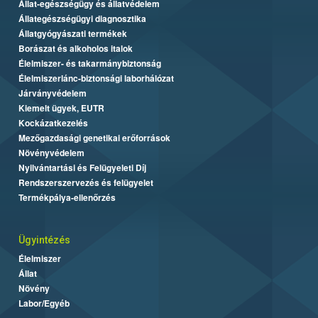
Állat-egészségügy és állatvédelem
Állategészségügyi diagnosztika
Állatgyógyászati termékek
Borászat és alkoholos italok
Élelmiszer- és takarmánybiztonság
Élelmiszerlánc-biztonsági laborhálózat
Járványvédelem
Kiemelt ügyek, EUTR
Kockázatkezelés
Mezőgazdasági genetikai erőforrások
Növényvédelem
Nyilvántartási és Felügyeleti Díj
Rendszerszervezés és felügyelet
Termékpálya-ellenőrzés
Ügyintézés
Élelmiszer
Állat
Növény
Labor/Egyéb