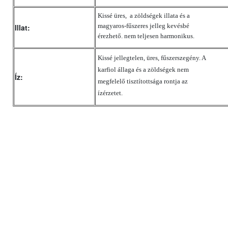
Kissé üres, a zöldségek illata és a
magyaros-fűszeres jelleg kevésbé
Illat:
érezhető. nem teljesen harmonikus.
Kissé jellegtelen, üres, fűszerszegény. A
karfiol állaga és a zöldségek nem
Íz:
megfelelő tisztítottsága rontja az
ízérzetet.