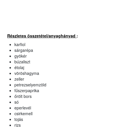
Részletes összetétel/anyaghányad
:
karfiol
sárgarépa
gyökér
búzaliszt
étolaj
vöröshagyma
zeller
petrezselyemzöld
fűszerpaprika
őrölt bors
só
eperlevél
csirkemell
tojás
rizs