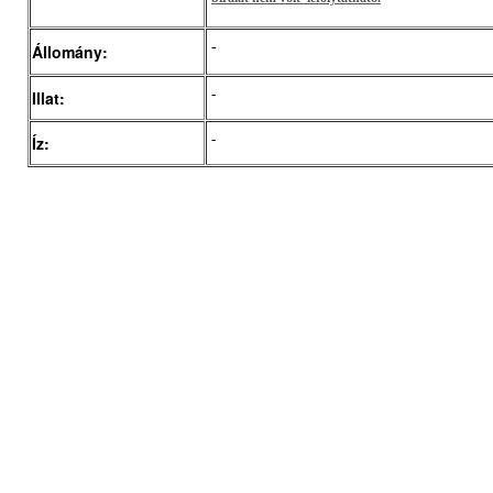
-
Állomány:
-
Illat:
-
Íz: