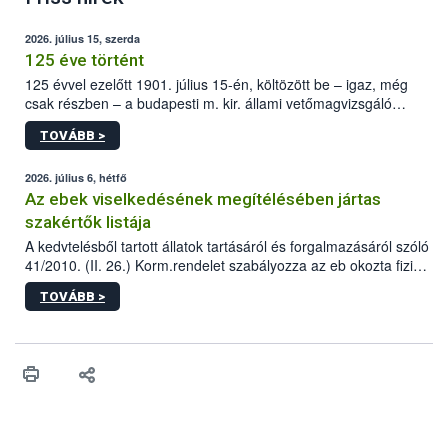
2026. július 15, szerda
125 éve történt
125 évvel ezelőtt 1901. július 15-én, költözött be – igaz, még
csak részben – a budapesti m. kir. állami vetőmagvizsgáló
állomás a Kis Rókus utca 15. szám alatti, Czigler Győző által
TOVÁBB >
tervezett új épületébe.
2026. július 6, hétfő
Az ebek viselkedésének megítélésében jártas
szakértők listája
A kedvtelésből tartott állatok tartásáról és forgalmazásáról szóló
41/2010. (II. 26.) Korm.rendelet szabályozza az eb okozta fizikai
sérülés, illetve ennek veszélye keletkezésekor felmerülő
TOVÁBB >
hatósági feladatokat, valamint a veszélyes eb tartását és annak
engedélyezését. Ezen eljárások során szükség esetén be kell
vonni az ebek viselkedésének megítélésében jártas szakértőt.