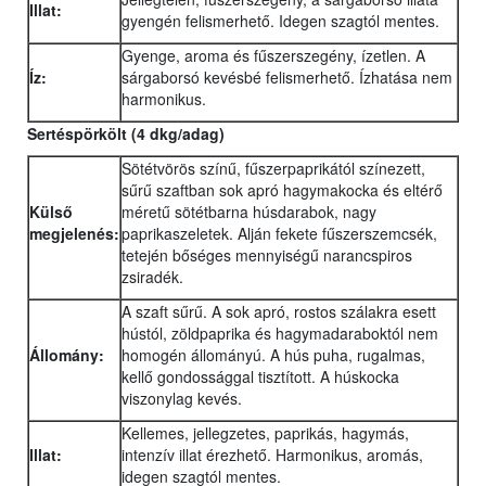
Illat:
gyengén felismerhető. Idegen szagtól mentes.
Gyenge, aroma és fűszerszegény, ízetlen. A
Íz:
sárgaborsó kevésbé felismerhető. Ízhatása nem
harmonikus.
Sertéspörkölt (4 dkg/adag)
Sötétvörös színű, fűszerpaprikától színezett,
sűrű szaftban sok apró hagymakocka és eltérő
Külső
méretű sötétbarna húsdarabok, nagy
megjelenés:
paprikaszeletek. Alján fekete fűszerszemcsék,
tetején bőséges mennyiségű narancspiros
zsiradék.
A szaft sűrű. A sok apró, rostos szálakra esett
hústól, zöldpaprika és hagymadaraboktól nem
Állomány:
homogén állományú. A hús puha, rugalmas,
kellő gondossággal tisztított. A húskocka
viszonylag kevés.
Kellemes, jellegzetes, paprikás, hagymás,
Illat:
intenzív illat érezhető. Harmonikus, aromás,
idegen szagtól mentes.