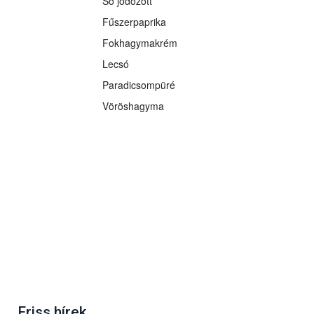
Só jódozott
Fűszerpaprika
Fokhagymakrém
Lecsó
Paradicsompüré
Vöröshagyma
Friss hírek