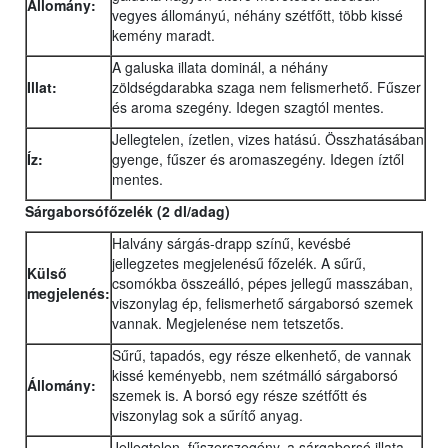
Állomány:
vegyes állományú, néhány szétfőtt, több kissé
kemény maradt.
A galuska illata dominál, a néhány
Illat:
zöldségdarabka szaga nem felismerhető. Fűszer
és aroma szegény. Idegen szagtól mentes.
Jellegtelen, ízetlen, vizes hatású. Összhatásában
Íz:
gyenge, fűszer és aromaszegény. Idegen íztől
mentes.
Sárgaborsófőzelék (2 dl/adag)
Halvány sárgás-drapp színű, kevésbé
jellegzetes megjelenésű főzelék. A sűrű,
Külső
csomókba összeálló, pépes jellegű masszában,
megjelenés:
viszonylag ép, felismerhető sárgaborsó szemek
vannak. Megjelenése nem tetszetős.
Sűrű, tapadós, egy része elkenhető, de vannak
kissé keményebb, nem szétmálló sárgaborsó
Állomány:
szemek is. A borsó egy része szétfőtt és
viszonylag sok a sűrítő anyag.
Jellegtelen, fűszerszegény, a sárgaborsó illata