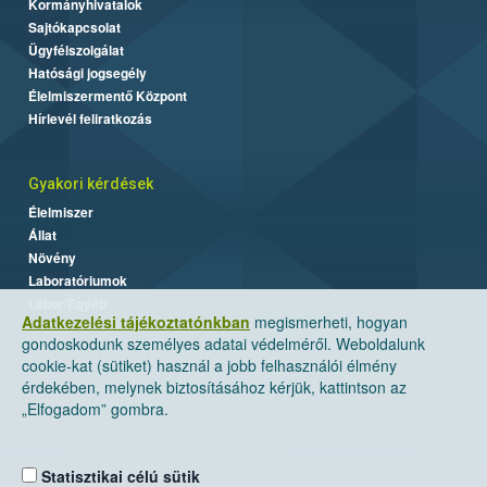
Kormányhivatalok
Sajtókapcsolat
Ügyfélszolgálat
Hatósági jogsegély
Élelmiszermentő Központ
Hírlevél feliratkozás
Gyakori kérdések
Élelmiszer
Állat
Növény
Laboratóriumok
Labor/Egyéb
Adatkezelési tájékoztatónkban
megismerheti, hogyan
gondoskodunk személyes adatai védelméről. Weboldalunk
cookie-kat (sütiket) használ a jobb felhasználói élmény
érdekében, melynek biztosításához kérjük, kattintson az
„Elfogadom” gombra.
Statisztikai célú sütik