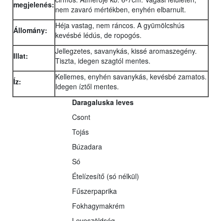
megjelenés:
nem zavaró mértékben, enyhén elbarnult.
Héja vastag, nem ráncos. A gyümölcshús
Állomány:
kevésbé lédús, de ropogós.
Jellegzetes, savanykás, kissé aromaszegény.
Illat:
Tiszta, idegen szagtól mentes.
Kellemes, enyhén savanykás, kevésbé zamatos.
Íz:
Idegen íztől mentes.
Daragaluska leves
Csont
Tojás
Búzadara
Só
Ételízesítő (só nélkül)
Fűszerpaprika
Fokhagymakrém
Leveszöldség