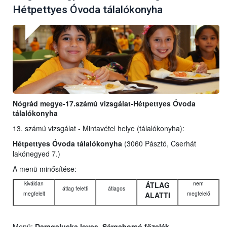
Hétpettyes Óvoda tálalókonyha
Nógrád megye-17.számú vizsgálat-Hétpettyes Óvoda
tálalókonyha
13. számú vizsgálat - Mintavétel helye (tálalókonyha):
Hétpettyes Óvoda tálalókonyha
(3060 Pásztó, Cserhát
lakónegyed 7.)
A menü minősítése:
kiválóan
nem
ÁTLAG
átlag feletti
átlagos
megfelelt
megfelelő
ALATTI
Menü:
Daragaluska leves, Sárgaborsó főzelék,