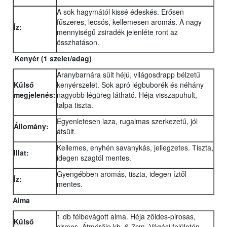
A sok hagymától kissé édeskés. Erősen
fűszeres, lecsós, kellemesen aromás. A nagy
Íz:
mennyiségű zsiradék jelenléte ront az
összhatáson.
Kenyér
(1 szelet/adag)
Aranybarnára sült héjú, világosdrapp bélzetű
Külső
kenyérszelet. Sok apró légbuborék és néhány
megjelenés:
nagyobb légüreg látható. Héja visszapuhult,
talpa tiszta.
Egyenletesen laza, rugalmas szerkezetű, jól
Állomány:
átsült.
Kellemes, enyhén savanykás, jellegzetes. Tiszta,
Illat:
idegen szagtól mentes.
Gyengébben aromás, tiszta, idegen íztől
Íz:
mentes.
Alma
1 db félbevágott alma. Héja zöldes-pirosas,
Külső
cirmos. Átmérője kb. 6-7cm. Vágási felületén,