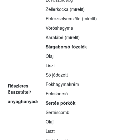
Zellerkocka (mirelit)
Petrezselyemzöld (mirelit)
Vöröshagyma
Karalábé (mirelit)
Sárgaborsó főzelék
Olaj
Liszt
Só jódozott
Fokhagymakrém
Részletes
összetétel/
Felesborsó
anyaghányad:
Sertés pörkölt
Sertéscomb
Olaj
Liszt