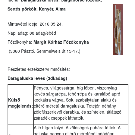
Sertés pörkölt, Kenyér, Alma
Mintavétel ideje: 2016.05.24.
Napi adag: 88 adag/ebéd
Főzőkonyha:
Margit Kórház Főzőkonyha
(3060 Pásztó, Semmelweis út 15-17.)
Részletes érzékszervi minősítés:
Daragaluska leves
(3dl/adag)
Fényes, világossárga, híg lében, viszonylag
kevés sárgarépa, fehérrépa és karalábé apró
Külső
kockákra vágva. Sok, szabálytalan alakú és
megjelenés:
eltérő méretű daragaluska. Tetején néhány
zöldfűszerlevél darabka, és színtelen, átlátszó
zsiradék cseppek láthatók.
A lé hígan folyó. A zöldségek puhára főttek. A
galuska nagyon eltérő méretéből adódóan