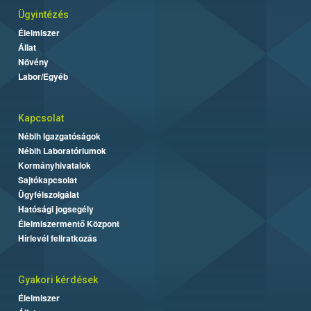
Ügyintézés
Élelmiszer
Állat
Növény
Labor/Egyéb
Kapcsolat
Nébih Igazgatóságok
Nébih Laboratóriumok
Kormányhivatalok
Sajtókapcsolat
Ügyfélszolgálat
Hatósági jogsegély
Élelmiszermentő Központ
Hírlevél feliratkozás
Gyakori kérdések
Élelmiszer