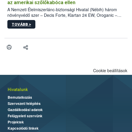
az amerikai szőlőkabóca ellen
A Nemzeti Élelmiszerlánc-biztonsági Hivatal (Nébih) három
növényvédő szer – Decis Forte, Klartan 24 EW, Oroganic –
engedélyokiratát módosította, így azok a szüretet követően,
TOVÁBB >
egészen a vesszőérettség (BBCH 91) stádiumáig
felhasználhatóak a szőlőben. A kiterjesztések célja, hogy a korai
érésű szőlőkben is legyen lehetőség a károsító elleni további
védekezésre. Az Oroganic készítmény kis kiszerelésben kiskerti
felhasználók számára is elérhető és ökológiai termesztésben is
engedélyezett.
Cookie beállítások
Hivatalunk
Bemutatkozás
Szervezeti felépítés
Gazdálkodási adatok
Felügyeleti szervünk
Projektek
Kapcsolódó linkek