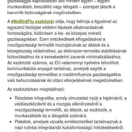
gazdasággal kapcsolatban álló minden egyén – legyen
munkavállaló, beszállító vagy látogató – szerepet játszik a
baromfik biztonságának megőrzésében.
A
#NoBirdFlu eszköztár
célja, hogy felhívja a figyelmet az
egyszerű biológiai védelmi lépések alkalmazásának
fontosságára, különösen a kis- és közepes méretű
gazdaságokban. Ezen intézkedések elfogadásával a
mezőgazdasági termelők hozzájárulnak az állatok és a
közegészség védelméhez, az élelmiszer-termelés stabilitásának
biztosításához és a kereskedelmi zavarok minimalizálásához.
Az eszköztár számos, az EU valamennyi nyelvére lefordított
kommunikációs anyagot tartalmaz, amelyek segítik a
mezőgazdasági termelőket a madárinfluenza gazdaságaikba
való behurcolásának és ottani elterjedésének megelőzésében.
Az eszköztárban megtalálható:
Részletes infografika, amely útmutatást nyújt a higiéniáról, a
védőeszközökről és a mozgás ellenőrzéséről a
mezőgazdasági termelők, az állatok, az eszközök, a
munkavállalók és a látogatók számára.
Plakátok, amelyek vizuális emlékeztetőket tartalmaznak a
napi rutinba integrálandó kulcsfontosságú intézkedésekről.