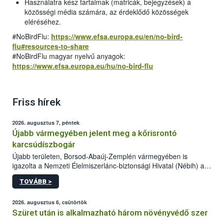
Használatra kész tartalmak (matricák, bejegyzések) a
közösségi média számára, az érdeklődő közösségek
eléréséhez.
#NoBirdFlu:
https://www.efsa.europa.eu/en/no-bird-
flu#resources-to-share
#NoBirdFlu magyar nyelvű anyagok:
https://www.efsa.europa.eu/hu/no-bird-flu
Friss hírek
2026. augusztus 7, péntek
Újabb vármegyében jelent meg a kőrisrontó
karcsúdíszbogár
Újabb területen, Borsod-Abaúj-Zemplén vármegyében is
igazolta a Nemzeti Élelmiszerlánc-biztonsági Hivatal (Nébih) a
kőrisrontó karcsúdíszbogár (Agrilus planipennis) jelenlétét. A
TOVÁBB >
kártevőt nem csak színcsapdában találták meg, de már fertőzött
fában is azonosították. A növényvédelmi szakemberek folytatják
az intenzív felderítést, emellett az intézkedéseket a szlovák
2026. augusztus 6, csütörtök
hatósággal is összehangolják a terjedés megállítása érdekében.
Szüret után is alkalmazható három növényvédő szer