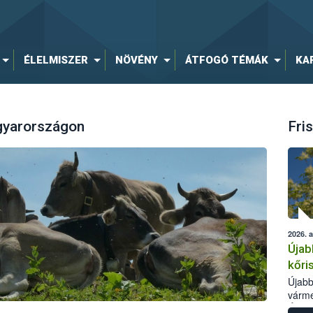
ÉLELMISZER
NÖVÉNY
ÁTFOGÓ TÉMÁK
KA
agyarországon
Fris
2026. 
Újab
kőri
Újabb
várme
Élelm