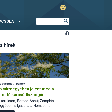
PCSOLAT
s hírek
augusztus 7, péntek
b vármegyében jelent meg a
srontó karcsúdíszbogár
 területen, Borsod-Abaúj-Zemplén
gyében is igazolta a Nemzeti
iszerlánc-biztonsági Hivatal (Nébih) a