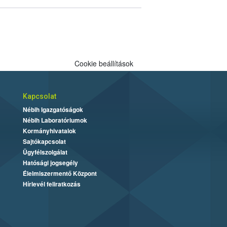
Cookie beállítások
Kapcsolat
Nébih Igazgatóságok
Nébih Laboratóriumok
Kormányhivatalok
Sajtókapcsolat
Ügyfélszolgálat
Hatósági jogsegély
Élelmiszermentő Központ
Hírlevél feliratkozás