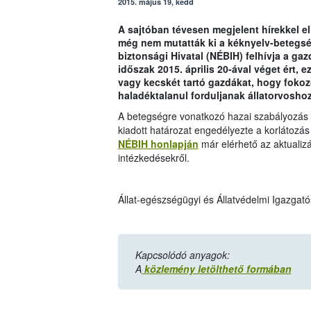
2015. május 19, kedd
A sajtóban tévesen megjelent hírekkel el
még nem mutatták ki a kéknyelv-betegsé
biztonsági Hivatal (NÉBIH) felhívja a ga
időszak 2015. április 20-ával véget ért, 
vagy kecskét tartó gazdákat, hogy fokoz
haladéktalanul forduljanak állatorvoshoz
A betegségre vonatkozó hazai szabályozás 2
kiadott határozat engedélyezte a korlátozás 
NÉBIH honlapján
már elérhető az aktualizá
intézkedésekről.
Állat-egészségügyi és Állatvédelmi Igazgat
Kapcsolódó anyagok:
A
közlemény letölthető formában