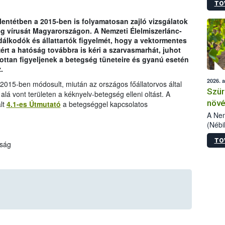
TO
kőris
jelen
lentétben a 2015-ben is folyamatosan zajló vizsgálatok
talál
g vírusát Magyarországon. A Nemzeti Élelmiszerlánc-
azono
zdálkodók és állattartók figyelmét, hogy a vektormentes
folyta
ezért a hatóság továbbra is kéri a szarvasmarhát, juhot
intéz
ottan figyeljenek a betegség tüneteire és gyanú esetén
össze
.
érdek
2026. 
015-ben módosult, miután az országos főállatorvos által
Szür
alá vont területen a kéknyelv-betegség elleni oltást. A
növé
lt
4.1-es Útmutató
a betegséggel kapcsolatos
szől
A Nem
(Nébi
Klart
TO
módos
óság
egész
felha
célja
lehet
Az Or
felha
terme