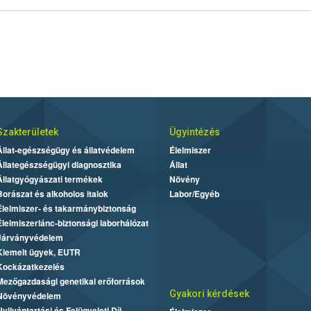
Szakterületek
Ügyintézés
Állat-egészségügy és állatvédelem
Élelmiszer
Állategészségügyi diagnosztika
Állat
Állatgyógyászati termékek
Növény
Borászat és alkoholos italok
Labor/Egyéb
Élelmiszer- és takarmánybiztonság
Élelmiszerlánc-biztonsági laborhálózat
Járványvédelem
Kiemelt ügyek, EUTR
Kockázatkezelés
Mezőgazdasági genetikai erőforrások
Gyakori kérdések
Növényvédelem
Nyilvántartási és Felügyeleti Díj