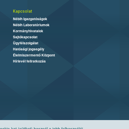
Kapcsolat
Nébih Igazgatóságok
Nébih Laboratóriumok
Kormányhivatalok
Sajtókapcsolat
Ügyfélszolgálat
Hatósági jogsegély
Élelmiszermentő Központ
Hírlevél feliratkozás
ie-kat (sütiket) használ a jobb felhasználói