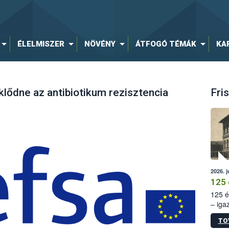
ÉLELMISZER
NÖVÉNY
ÁTFOGÓ TÉMÁK
KA
klődne az antibiotikum rezisztencia
Fris
2026. j
125 
125 é
– iga
állam
TO
15. sz