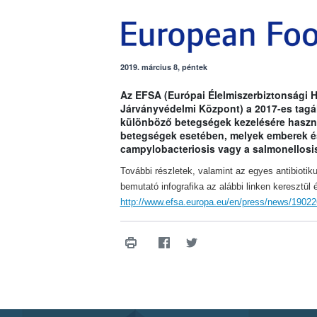
2019. március 8, péntek
Az EFSA (Európai Élelmiszerbiztonsági 
Járványvédelmi Központ) a 2017-es tagáll
különböző betegségek kezelésére haszn
betegségek esetében, melyek emberek és á
campylobacteriosis vagy a salmonellosi
További részletek, valamint az egyes antibioti
bemutató infografika az alábbi linken keresztül é
http://www.efsa.europa.eu/en/press/news/19022