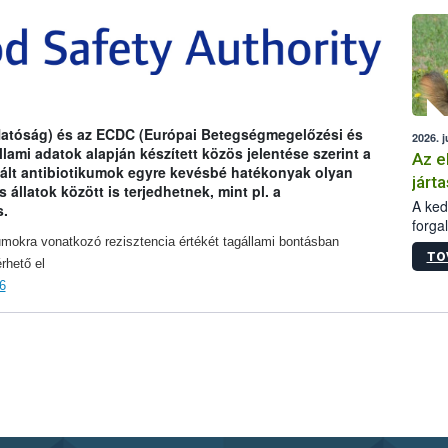
épüle
Hatóság) és az ECDC (Európai Betegségmegelőzési és
2026. j
ami adatok alapján készített közös jelentése szerint a
Az e
ált antibiotikumok egyre kevésbé hatékonyak olyan
járta
llatok között is terjedhetnek, mint pl. a
A kedv
s.
forga
Korm.
kumokra vonatkozó rezisztencia értékét tagállami bontásban
TO
sérül
rhető el
felme
6
veszé
Ezen 
vonni
jártas