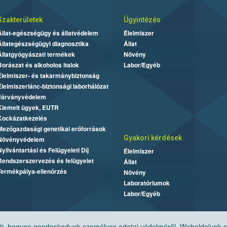
Szakterületek
Ügyintézés
Állat-egészségügy és állatvédelem
Élelmiszer
Állategészségügyi diagnosztika
Állat
Állatgyógyászati termékek
Növény
Borászat és alkoholos italok
Labor/Egyéb
Élelmiszer- és takarmánybiztonság
Élelmiszerlánc-biztonsági laborhálózat
Járványvédelem
Kiemelt ügyek, EUTR
Kockázatkezelés
Mezőgazdasági genetikai erőforrások
Gyakori kérdések
Növényvédelem
Nyilvántartási és Felügyeleti Díj
Élelmiszer
Rendszerszervezés és felügyelet
Állat
Termékpálya-ellenőrzés
Növény
Laboratóriumok
Labor/Egyéb
, hogyan gondoskodunk személyes adatai védelméről. Weboldalunk cook