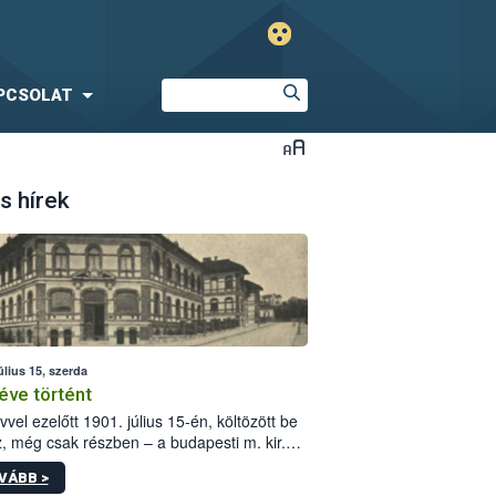
PCSOLAT
s hírek
úlius 15, szerda
éve történt
vvel ezelőtt 1901. július 15-én, költözött be
z, még csak részben – a budapesti m. kir.
i vetőmagvizsgáló állomás a Kis Rókus utca
VÁBB >
ám alatti, Czigler Győző által tervezett új