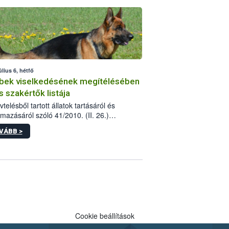
tébe.
úlius 6, hétfő
bek viselkedésének megítélésében
s szakértők listája
telésből tartott állatok tartásáról és
lmazásáról szóló 41/2010. (II. 26.)
rendelet szabályozza az eb okozta fizikai
VÁBB >
és, illetve ennek veszélye keletkezésekor
rülő hatósági feladatokat, valamint a
lyes eb tartását és annak engedélyezését.
eljárások során szükség esetén be kell
 az ebek viselkedésének megítélésében
 szakértőt.
Cookie beállítások