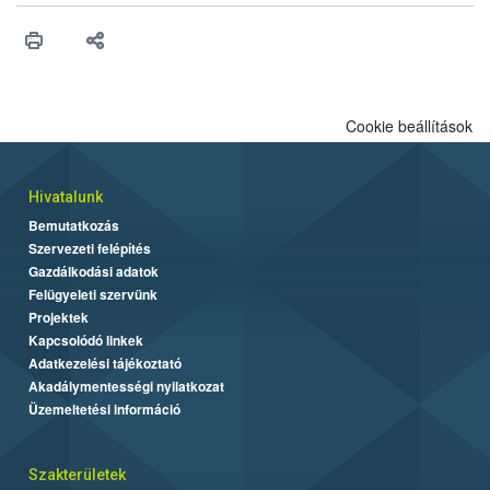
vonni az ebek viselkedésének megítélésében jártas szakértőt.
Cookie beállítások
Hivatalunk
Bemutatkozás
Szervezeti felépítés
Gazdálkodási adatok
Felügyeleti szervünk
Projektek
Kapcsolódó linkek
Adatkezelési tájékoztató
Akadálymentességi nyilatkozat
Üzemeltetési információ
Szakterületek