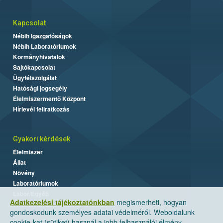
Kapcsolat
Nébih Igazgatóságok
Nébih Laboratóriumok
Kormányhivatalok
Sajtókapcsolat
Ügyfélszolgálat
Hatósági jogsegély
Élelmiszermentő Központ
Hírlevél feliratkozás
Gyakori kérdések
Élelmiszer
Állat
Növény
Laboratóriumok
Labor/Egyéb
Adatkezelési tájékoztatónkban
megismerheti, hogyan
gondoskodunk személyes adatai védelméről. Weboldalunk
cookie-kat (sütiket) használ a jobb felhasználói élmény