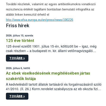
További részletek, valamint az egyes antibiotikumokra vonatkozó
rezisztencia értékét tagállami bontásban bemutató infografika az
alábbi linken keresztül érhető el
http://www.efsa.europa.eu/en/press/news/190226
Friss hírek
2026. július 15, szerda
125 éve történt
125 évvel ezelőtt 1901. július 15-én, költözött be – igaz, még
csak részben – a budapesti m. kir. állami vetőmagvizsgáló
állomás a Kis Rókus utca 15. szám alatti, Czigler Győző által
TOVÁBB >
tervezett új épületébe.
2026. július 6, hétfő
Az ebek viselkedésének megítélésében jártas
szakértők listája
A kedvtelésből tartott állatok tartásáról és forgalmazásáról szóló
41/2010. (II. 26.) Korm.rendelet szabályozza az eb okozta fizikai
sérülés, illetve ennek veszélye keletkezésekor felmerülő
TOVÁBB >
hatósági feladatokat, valamint a veszélyes eb tartását és annak
engedélyezését. Ezen eljárások során szükség esetén be kell