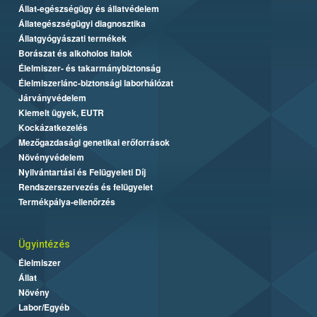
Állat-egészségügy és állatvédelem
Állategészségügyi diagnosztika
Állatgyógyászati termékek
Borászat és alkoholos italok
Élelmiszer- és takarmánybiztonság
Élelmiszerlánc-biztonsági laborhálózat
Járványvédelem
Kiemelt ügyek, EUTR
Kockázatkezelés
Mezőgazdasági genetikai erőforrások
Növényvédelem
Nyilvántartási és Felügyeleti Díj
Rendszerszervezés és felügyelet
Termékpálya-ellenőrzés
Ügyintézés
Élelmiszer
Állat
Növény
Labor/Egyéb