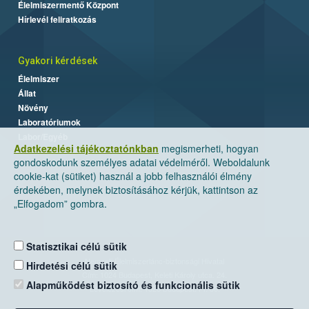
Élelmiszermentő Központ
Hírlevél feliratkozás
Gyakori kérdések
Élelmiszer
Állat
Növény
Laboratóriumok
Labor/Egyéb
Adatkezelési tájékoztatónkban
megismerheti, hogyan
gondoskodunk személyes adatai védelméről. Weboldalunk
cookie-kat (sütiket) használ a jobb felhasználói élmény
érdekében, melynek biztosításához kérjük, kattintson az
„Elfogadom” gombra.
Statisztikai célú sütik
Nemzeti Élelmiszerlánc-biztonsági Hivatal
Hirdetési célú sütik
Cím: 1024 Budapest, Keleti Károly utca. 24.
Alapműködést biztosító és funkcionális sütik
Levelezési cím: 1525 Budapest. Pf. 30.