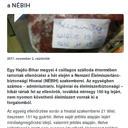
a NÉBIH
2017. november 2, csütörtök
Egy Hajdú-Bihar megyei 4 csillagos szálloda éttermében
tartottak ellenőrzést a hét elején a Nemzeti Élelmiszerlánc-
biztonsági Hivatal (NÉBIH) szakemberei. Az egységben
számos – adminisztratív, higiéniai és élelmiszerbiztonsági –
hibát tártak fel az ellenőrök, továbbá mintegy 150 kg lejárt,
nem nyomon követhető élelmiszert vontak ki a
forgalomból.
Az egység ellenőrzése során a hivatal szakemberei 21 tétel,
összesen 151 kg gyártói, illetve saját jelölés alapján lejárt
minőségmegőrzési idejű, valamint jelölés alapján, illetve