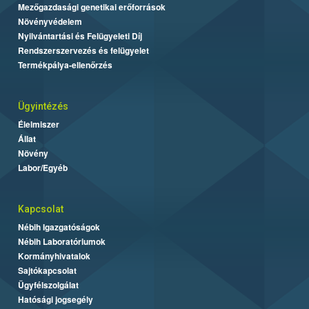
Mezőgazdasági genetikai erőforrások
Növényvédelem
Nyilvántartási és Felügyeleti Díj
Rendszerszervezés és felügyelet
Termékpálya-ellenőrzés
Ügyintézés
Élelmiszer
Állat
Növény
Labor/Egyéb
Kapcsolat
Nébih Igazgatóságok
Nébih Laboratóriumok
Kormányhivatalok
Sajtókapcsolat
Ügyfélszolgálat
Hatósági jogsegély