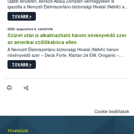
Újabb területen, Borsod-Abaúj-Zemplén vármegyében is
igazolta a Nemzeti Élelmiszerlánc-biztonsági Hivatal (Nébih) a
kőrisrontó karcsúdíszbogár (Agrilus planipennis) jelenlétét. A
TOVÁBB >
kártevőt nem csak színcsapdában találták meg, de már fertőzött
fában is azonosították. A növényvédelmi szakemberek folytatják
az intenzív felderítést, emellett az intézkedéseket a szlovák
2026. augusztus 6, csütörtök
hatósággal is összehangolják a terjedés megállítása érdekében.
Szüret után is alkalmazható három növényvédő szer
az amerikai szőlőkabóca ellen
A Nemzeti Élelmiszerlánc-biztonsági Hivatal (Nébih) három
növényvédő szer – Decis Forte, Klartan 24 EW, Oroganic –
engedélyokiratát módosította, így azok a szüretet követően,
TOVÁBB >
egészen a vesszőérettség (BBCH 91) stádiumáig
felhasználhatóak a szőlőben. A kiterjesztések célja, hogy a korai
érésű szőlőkben is legyen lehetőség a károsító elleni további
védekezésre. Az Oroganic készítmény kis kiszerelésben kiskerti
felhasználók számára is elérhető és ökológiai termesztésben is
engedélyezett.
Cookie beállítások
Hivatalunk