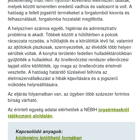
jelöletlenség miatt nem nyomon követhető élelmiszert találtak,
melyek között ismeretlen eredetű vadhús és vadcsont is volt. A
hatóság a fellelt jogsértő termékeket a forgalomból kivonta és
felhasználását, forgalomba hozatalát megtiltotta.
A helyszínen számos egyéb, higiéniai és adminisztratív
probléma is akadt. Többek között a hűtőtérben a polcok
rácsozata rozsdás, a hűtőajtók és a körülöttük lévő fal, valamint
az ajtótokok piszkosak, szennyezettek, az élvédők több helyen
sérültek voltak. A konyha területén fedetlen hulladéktárolókban
gyűjtötték a hulladékot. Az önellenőrzési rendszer ellenőrzési
lapjait előre kitöltötték, így maga az önellenőrzés értelmét
vesztette. A hatóság határidő tűzésével felhívta az
élelmiszervállalkozást a hibák kijavítására és a jogszerű
működés helyreállítására.
Az eljárás folyamatban van, az ügyben több százezer forintos
bírság várható.
Az érintett egység adatai elérhetőek a NÉBIH
jogsértésekről
tájékoztató aloldalán
.
Kapcsolódó anyagok:
közlemény letölthető formában