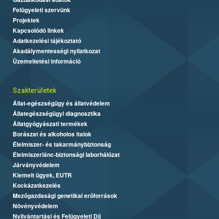
Felügyeleti szervünk
Projektek
Kapcsolódó linkek
Adatkezelési tájékoztató
Akadálymentességi nyilatkozat
Üzemeltetési információ
Szakterületek
Állat-egészségügy és állatvédelem
Állategészségügyi diagnosztika
Állatgyógyászati termékek
Borászat és alkoholos italok
Élelmiszer- és takarmánybiztonság
Élelmiszerlánc-biztonsági laborhálózat
Járványvédelem
Kiemelt ügyek, EUTR
Kockázatkezelés
Mezőgazdasági genetikai erőforrások
Növényvédelem
Nyilvántartási és Felügyeleti Díj