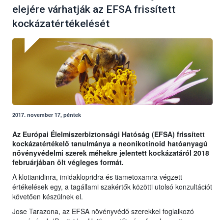
elejére várhatják az EFSA frissített
kockázatértékelését
2017. november 17, péntek
Az Európai Élelmiszerbiztonsági Hatóság (EFSA) frissített
kockázatértékelő tanulmánya a neonikotinoid hatóanyagú
növényvédelmi szerek méhekre jelentett kockázatáról 2018
februárjában ölt végleges formát.
A klotianidinra, imidaklopridra és tiametoxamra végzett
értékelések egy, a tagállami szakértők közötti utolsó konzultációt
követően készülnek el.
Jose Tarazona, az EFSA növényvédő szerekkel foglalkozó