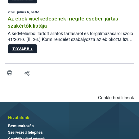
tervezett új épületébe.
2026. július 6, hétfő
Az ebek viselkedésének megítélésében jártas
szakértők listája
A kedvtelésből tartott állatok tartásáról és forgalmazásáról szóló
41/2010. (II. 26.) Korm.rendelet szabályozza az eb okozta fizikai
sérülés, illetve ennek veszélye keletkezésekor felmerülő
TOVÁBB >
hatósági feladatokat, valamint a veszélyes eb tartását és annak
engedélyezését. Ezen eljárások során szükség esetén be kell
vonni az ebek viselkedésének megítélésében jártas szakértőt.
Cookie beállítások
Hivatalunk
Bemutatkozás
Szervezeti felépítés
Gazdálkodási adatok