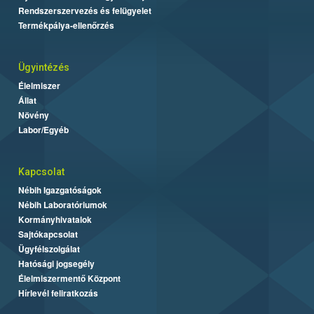
Rendszerszervezés és felügyelet
Termékpálya-ellenőrzés
Ügyintézés
Élelmiszer
Állat
Növény
Labor/Egyéb
Kapcsolat
Nébih Igazgatóságok
Nébih Laboratóriumok
Kormányhivatalok
Sajtókapcsolat
Ügyfélszolgálat
Hatósági jogsegély
Élelmiszermentő Központ
Hírlevél feliratkozás