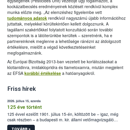
egységének (Pesticides Unit) vezetője úgy fogalmazott, a
kockázatbecslés eredményeinek közlését rendkívül komplex
munka előzte meg. „Az elemzéshez figyelembe vett
tudományos adatok
rendkívül nagyszámú újabb információhoz
juttattak, melyekkel körültekintően kellett dolgoznunk. A
tagállami szakértőkkel folytatott konzultáció során további
szempontok is a látóterünkbe kerültek – szeretnénk, ha e
partnereinknek meglenne a lehetősége ránézni az átdolgozott
értékelésre, mielőtt a végső következtetéseinket
megfogalmaznánk.
Az Európai Bizottság 2013-ban vezetett be korlátozásokat a
klotianidinra, imidaklopridra és tiametoxamra, miután megjelent
az EFSA
korábbi értékelése
a hatóanyagokról.
Friss hírek
2026. július 15, szerda
125 éve történt
125 évvel ezelőtt 1901. július 15-én, költözött be – igaz, még
csak részben – a budapesti m. kir. állami vetőmagvizsgáló
állomás a Kis Rókus utca 15. szám alatti, Czigler Győző által
TOVÁBB >