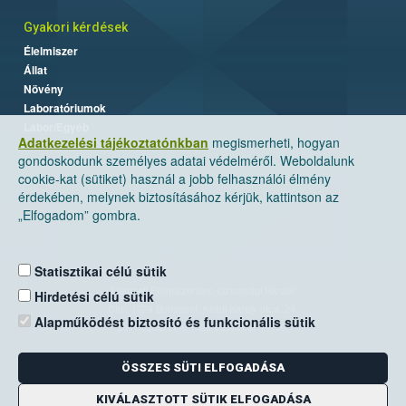
Gyakori kérdések
Élelmiszer
Állat
Növény
Laboratóriumok
Labor/Egyéb
Adatkezelési tájékoztatónkban
megismerheti, hogyan
gondoskodunk személyes adatai védelméről. Weboldalunk
cookie-kat (sütiket) használ a jobb felhasználói élmény
érdekében, melynek biztosításához kérjük, kattintson az
„Elfogadom” gombra.
Statisztikai célú sütik
Nemzeti Élelmiszerlánc-biztonsági Hivatal
Hirdetési célú sütik
Cím: 1024 Budapest, Keleti Károly utca. 24.
Alapműködést biztosító és funkcionális sütik
Levelezési cím: 1525 Budapest. Pf. 30.
ÖSSZES SÜTI ELFOGADÁSA
E-mail:
ugyfelszolgalat@nebih.gov.hu
Zöld szám: 06-80/263-244
KIVÁLASZTOTT SÜTIK ELFOGADÁSA