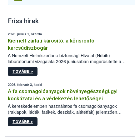
Friss hírek
2026. július 1, szerda
Kiemelt zárlati károsító: a kőrisrontó
karcsúdíszbogár
A Nemzeti Élelmiszerlánc-biztonsági Hivatal (Nébih)
laboratóriumi vizsgálata 2026 júniusában megerősítette a
kőrisrontó karcsúdíszbogár (Agrilus planipennis) jelenlétét
TOVÁBB >
Beregsurány térségében.
2026. február 3, kedd
A fa csomagolóanyagok növényegészségügyi
kockázatai és a védekezés lehetőségei
A kereskedelemben használatos fa csomagolóanyagok
(raklapok, ládák, faékek, deszkák, alátétfák) jellemzően
gyengébb minőségű, kezeletlen anyaga rejtekhelyet és
TOVÁBB >
táplálékot biztosít a különféle károsítók számára. A globális
kereskedelemmel akár nagy távolságokra is képesek eljutni a
zárlati és kiemelt zárlati károsítók, majd az új területeken