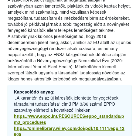
szabványban azon ismertetők, plakátok és videók kaptak helyet,
amelyek mind szakmailag, mind vizuálisan képesek
megszólítani, tudatosítani és intézkedésre bírni az érdekelteket,
továbbá jó példával járnak a többi tagország előtt a növényeket
fenyegető károsítók elleni fellépés lehetőségeit tekintve.
A szabványnak különös jelentőséget ad, hogy 2019
decemberében jelent meg, akkor, amikor az EU átállt az új uniós
növényegészségügyi rendszer alkalmazására, és néhány
nappal azelőtt, hogy az ENSZ közgyűlésének döntése alapján
beköszöntött a Növényegészségügy Nemzetközi Éve (2020:
International Year of Plant Health). Mindkettőben kiemelt
szerepet játszik ugyanis a társadalmi tudatosság növelése az
idegenhonos károsítók terjedésének megakadályozásában.
Kapcsolódó anyag:
„A karantén és az új károsítók jelentette fenyegetések
társadalmi tudatosítása” című PM 3/86 számú EPPO
szabvány elérhető a következő linkeken
https://www.eppo.int/RESOURCES/eppo_standards/p
m3_procedures
https://onlinelibrary.wiley.com/doi/pdf/10.1111/epp.12
605