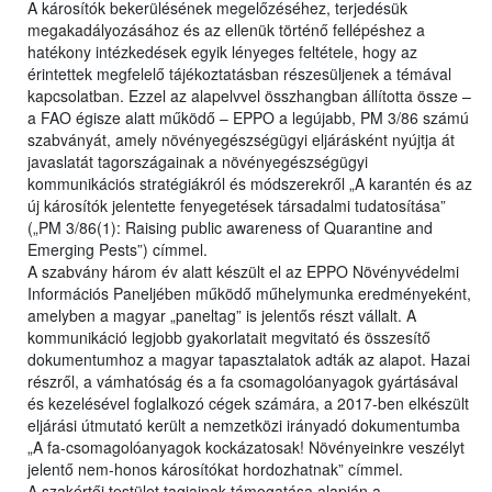
A károsítók bekerülésének megelőzéséhez, terjedésük
megakadályozásához és az ellenük történő fellépéshez a
hatékony intézkedések egyik lényeges feltétele, hogy az
érintettek megfelelő tájékoztatásban részesüljenek a témával
kapcsolatban. Ezzel az alapelvvel összhangban állította össze –
a FAO égisze alatt működő – EPPO a legújabb, PM 3/86 számú
szabványát, amely növényegészségügyi eljárásként nyújtja át
javaslatát tagországainak a növényegészségügyi
kommunikációs stratégiákról és módszerekről „A karantén és az
új károsítók jelentette fenyegetések társadalmi tudatosítása”
(„PM 3/86(1): Raising public awareness of Quarantine and
Emerging Pests”) címmel.
A szabvány három év alatt készült el az EPPO Növényvédelmi
Információs Paneljében működő műhelymunka eredményeként,
amelyben a magyar „paneltag” is jelentős részt vállalt. A
kommunikáció legjobb gyakorlatait megvitató és összesítő
dokumentumhoz a magyar tapasztalatok adták az alapot. Hazai
részről, a vámhatóság és a fa csomagolóanyagok gyártásával
és kezelésével foglalkozó cégek számára, a 2017-ben elkészült
eljárási útmutató került a nemzetközi irányadó dokumentumba
„A fa-csomagolóanyagok kockázatosak! Növényeinkre veszélyt
jelentő nem-honos károsítókat hordozhatnak” címmel.
A szakértői testület tagjainak támogatása alapján a