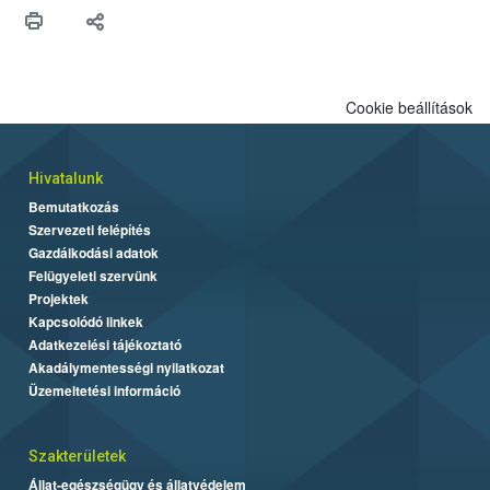
elszaporodva ökológiai katasztrófát és nagymértékű gazdasági
veszteséget okozhatnak. Emiatt a faanyagokban megbújó
„potyautas” (ún. hitchhiker) károsítók nagy kihívást jelentenek a
növényegészségügy számára. Az alábbiakban olvasható
ellenőrzési lista, valamint a faanyag kezelését igazoló ISPM 15
Cookie beállítások
jelölés kötelező elemeinek ismerete segítséget jelent az
érintettek (pl. fuvarozók) számára.
Hivatalunk
Bemutatkozás
Szervezeti felépítés
Gazdálkodási adatok
Felügyeleti szervünk
Projektek
Kapcsolódó linkek
Adatkezelési tájékoztató
Akadálymentességi nyilatkozat
Üzemeltetési információ
Szakterületek
Állat-egészségügy és állatvédelem