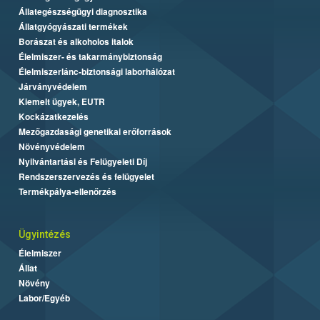
Állategészségügyi diagnosztika
Állatgyógyászati termékek
Borászat és alkoholos italok
Élelmiszer- és takarmánybiztonság
Élelmiszerlánc-biztonsági laborhálózat
Járványvédelem
Kiemelt ügyek, EUTR
Kockázatkezelés
Mezőgazdasági genetikai erőforrások
Növényvédelem
Nyilvántartási és Felügyeleti Díj
Rendszerszervezés és felügyelet
Termékpálya-ellenőrzés
Ügyintézés
Élelmiszer
Állat
Növény
Labor/Egyéb