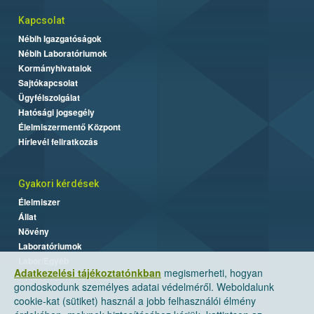
Kapcsolat
Nébih Igazgatóságok
Nébih Laboratóriumok
Kormányhivatalok
Sajtókapcsolat
Ügyfélszolgálat
Hatósági jogsegély
Élelmiszermentő Központ
Hírlevél feliratkozás
Gyakori kérdések
Élelmiszer
Állat
Növény
Laboratóriumok
Labor/Egyéb
Adatkezelési tájékoztatónkban
megismerheti, hogyan
gondoskodunk személyes adatai védelméről. Weboldalunk
cookie-kat (sütiket) használ a jobb felhasználói élmény