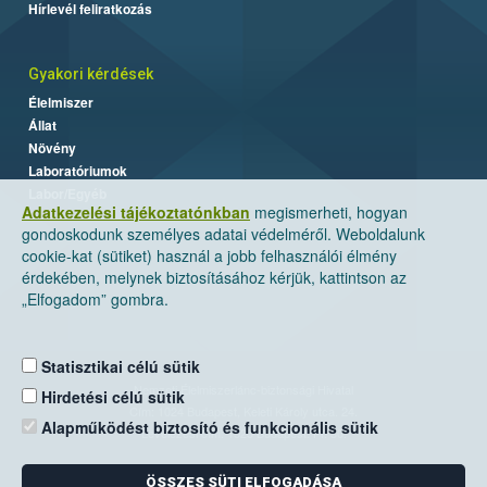
Hírlevél feliratkozás
Gyakori kérdések
Élelmiszer
Állat
Növény
Laboratóriumok
Labor/Egyéb
Adatkezelési tájékoztatónkban
megismerheti, hogyan
gondoskodunk személyes adatai védelméről. Weboldalunk
cookie-kat (sütiket) használ a jobb felhasználói élmény
érdekében, melynek biztosításához kérjük, kattintson az
„Elfogadom” gombra.
Statisztikai célú sütik
Nemzeti Élelmiszerlánc-biztonsági Hivatal
Hirdetési célú sütik
Cím: 1024 Budapest, Keleti Károly utca. 24.
Alapműködést biztosító és funkcionális sütik
Levelezési cím: 1525 Budapest. Pf. 30.
ÖSSZES SÜTI ELFOGADÁSA