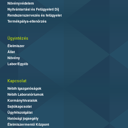
Növényvédelem
Nyilvántartási és Felügyeleti Díj
Rendszerszervezés és felügyelet
Termékpálya-ellenőrzés
Ügyintézés
Élelmiszer
Állat
Növény
Labor/Egyéb
Kapcsolat
Nébih Igazgatóságok
Nébih Laboratóriumok
Kormányhivatalok
Sajtókapcsolat
Ügyfélszolgálat
Hatósági jogsegély
Élelmiszermentő Központ