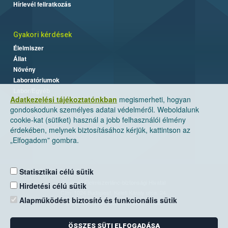
Hírlevél feliratkozás
Gyakori kérdések
Élelmiszer
Állat
Növény
Laboratóriumok
Labor/Egyéb
Adatkezelési tájékoztatónkban
megismerheti, hogyan
gondoskodunk személyes adatai védelméről. Weboldalunk
cookie-kat (sütiket) használ a jobb felhasználói élmény
érdekében, melynek biztosításához kérjük, kattintson az
„Elfogadom” gombra.
Statisztikai célú sütik
Nemzeti Élelmiszerlánc-biztonsági Hivatal
Hirdetési célú sütik
Cím: 1024 Budapest, Keleti Károly utca. 24.
Alapműködést biztosító és funkcionális sütik
Levelezési cím: 1525 Budapest. Pf. 30.
ÖSSZES SÜTI ELFOGADÁSA