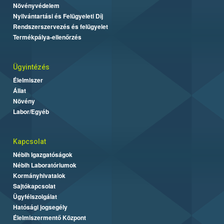
Növényvédelem
Nyilvántartási és Felügyeleti Díj
Rendszerszervezés és felügyelet
Termékpálya-ellenőrzés
Ügyintézés
Élelmiszer
Állat
Növény
Labor/Egyéb
Kapcsolat
Nébih Igazgatóságok
Nébih Laboratóriumok
Kormányhivatalok
Sajtókapcsolat
Ügyfélszolgálat
Hatósági jogsegély
Élelmiszermentő Központ