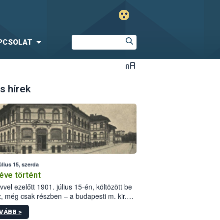
PCSOLAT
s hírek
úlius 15, szerda
éve történt
vvel ezelőtt 1901. július 15-én, költözött be
z, még csak részben – a budapesti m. kir.
i vetőmagvizsgáló állomás a Kis Rókus utca
VÁBB >
ám alatti, Czigler Győző által tervezett új