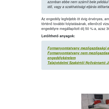
azonban ebbe nem számít bele például a
idő, vagy a szakhatósági eljárás időtart
Az engedély legfeljebb öt évig érvényes, 
történő további folytatásának, ellenőrző viz
engedélyre megállapított díj 50 %-a, azaz 3
Letölthető anyagok:
Formanyomtatvany mezőgazdasági er
Formanyomtatvany nem mezőgazdaság
engedélykérelem
Talajvédelmi Szakértői Nyilvántartó 