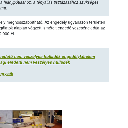
 hiánypótláshoz, a tényállás tisztázásához szükséges
ama.
amely meghosszabbítható. Az engedély ugyanazon területen
sgálatok alapján végzett ismételt engedélyezésének díja az
0.000 Ft.
edetű nem veszélyes hulladék engedélykérelem
i eredetű nem veszélyes hulladék
Jegyzék