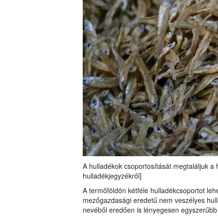
A hulladékok csoportosítását megtaláljuk a 
hulladékjegyzékről]
A termőföldön kétféle hulladékcsoportot le
mezőgazdasági eredetű nem veszélyes hulla
nevéből eredően is lényegesen egyszerűbb f