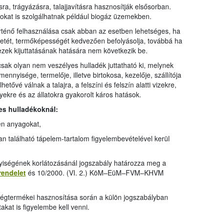
, trágyázásra, talajjavításra hasznosítják elsősorban.
lokat is szolgálhatnak például biogáz üzemekben.
rténő felhasználása csak abban az esetben lehetséges, ha
zletét, termőképességét kedvezően befolyásolja, továbbá ha
zek kijuttatásának hatására nem következik be.
sak olyan nem veszélyes hulladék juttatható ki, melynek
nyisége, termelője, illetve birtokosa, kezelője, szállítója
tővé válnak a talajra, a felszíni és felszín alatti vizekre,
kre és az állatokra gyakorolt káros hatások.
es hulladékoknál:
en anyagokat,
n található tápelem-tartalom figyelembevételével kerül
yiségének korlátozásánál jogszabály határozza meg a
 rendelet
és 10/2000. (VI. 2.) KöM–EüM–FVM–KHVM
 végtermékei hasznosítása során a külön jogszabályban
ltakat is figyelembe kell venni.