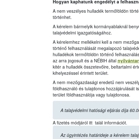
Hogyan kaphatunk engedélyt a felhaszn
A nem veszélyes hulladék termőföldön törté
történhet.
A kérelem bármelyik kormányablaknál benyúj
talajvédelmi igazgatóságához.
A kérelemhez mellékelni kell a nem mezőga
történő felhasználását megalapozó talajvé
hulladékok termőföldön történő felhasználás
az arra jogosult és a NÉBIH által
nyilvántar
kitér a hulladék összetevőire, beltartalmi ér
kihelyezéssel érintett terület.
A nem mezőgazdasági eredetű nem veszélyes
földhasználó és tulajdonos hozzájárulását i
terület földhasználója vagy tulajdonosa.
A talajvédelmi hatósági eljárás díja 60.
A fizetés módjáról itt talál információt.
Az ügyintézés határideje a kérelem tala