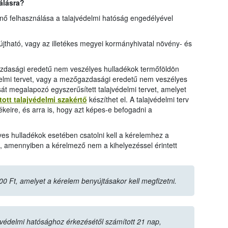
álásra?
nő felhasználása a talajvédelmi hatóság engedélyével
tható, vagy az illetékes megyei kormányhivatal növény- és
zdasági eredetű nem veszélyes hulladékok termőföldön
delmi tervet, vagy a mezőgazdasági eredetű nem veszélyes
át megalapozó egyszerűsített talajvédelmi tervet, amelyet
tott talajvédelmi szakértő
készíthet el. A talajvédelmi terv
tékeire, és arra is, hogy azt képes-e befogadni a
 hulladékok esetében csatolni kell a kérelemhez a
s, amennyiben a kérelmező nem a kihelyezéssel érintett
000 Ft, amelyet a kérelem benyújtásakor kell megfizetni.
jvédelmi hatósághoz érkezésétől számított 21 nap,