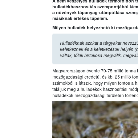
A nem veszélyes hulladék termőföldön t
hulladékhasznosítás szempontjából kieme
a növények tápanyag-utánpótlása szempo
másiknak értékes tápelem.
Milyen hulladék helyezhető ki mezőgazda
Hulladéknak azokat a tárgyakat nevezz
keletkeznek és a keletkezésük helyén (
váltak, tőlük birtokosa megválik, megvá
Magyarországon évente 70-75 millió tonna hu
mezőgazdasági eredetű, és kb. 25 millió t
számokból is látszik, hogy milyen fontos a 
találjuk meg a hulladékok hasznosítási mód
hulladékok mezőgazdasági területen történő