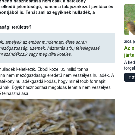
örténő hasznosítása nem csak a hatékony
épüle
lkedő jelentőségű, hanem a talajszerkezet javítása és
ntjából is. Tehát ami az egyiknek hulladék, a
sági területre?
ük, amelyek az ember mindennapi élete során
2026. j
Az e
mezőgazdaság, üzemek, háztartás stb.) feleslegessé
lni szándékozik vagy megválni köteles.
járta
A kedv
forga
lladék keletkezik. Ebből közel 35 millió tonna
Korm.
onna nem mezőgazdasági eredetű nem veszélyes hulladék. A
TO
sérül
hatékony hulladékgazdálkodás, hogy minél több formáját
felme
jának. Egyik hasznosítási megoldás lehet a nem veszélyes
veszé
 felhasználása.
Ezen 
vonni
jártas