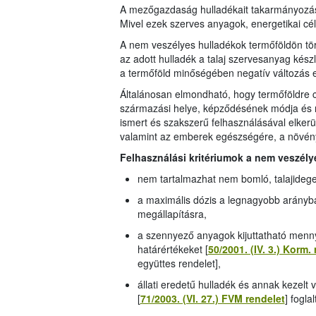
A mezőgazdaság hulladékait takarmányozásra
Mivel ezek szerves anyagok, energetikai cé
A nem veszélyes hulladékok termőföldön tö
az adott hulladék a talaj szervesanyag kés
a termőföld minőségében negatív változás e
Általánosan elmondható, hogy termőföldre c
származási helye, képződésének módja és men
ismert és szakszerű felhasználásával elkerülhe
valamint az emberek egészségére, a növénye
Felhasználási kritériumok a nem veszély
nem tartalmazhat nem bomló, talajideg
a maximális dózis a legnagyobb arányba
megállapításra,
a szennyező anyagok kijuttatható menn
határértékeket [
50/2001. (IV. 3.) Korm.
együttes rendelet],
állati eredetű hulladék és annak kezelt
[
71/2003. (VI. 27.) FVM rendelet
] fogla