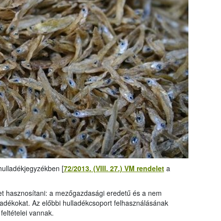
hulladékjegyzékben [
72/2013. (VIII. 27.) VM rendelet
a
het hasznosítani: a mezőgazdasági eredetű és a nem
dékokat. Az előbbi hulladékcsoport felhasználásának
eltételei vannak.