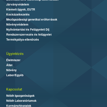
Járványvédelem
Kiemelt ügyek, EUTR
Kockázatkezelés
Mezőgazdasági genetikai erőforrások
Növényvédelem
Nyilvántartási és Felügyeleti Díj
Rendszerszervezés és felügyelet
Termékpálya-ellenőrzés
Ügyintézés
Élelmiszer
Állat
Növény
Labor/Egyéb
Kapcsolat
Nébih Igazgatóságok
Nébih Laboratóriumok
Kormányhivatalok