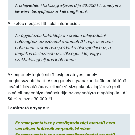
A talajvédelmi hatósági eljárás díja 60.000 Ft, amelyet a
kérelem benyújtásakor kell megfizetni.
A fizetés módjáról itt talál információt.
Az ügyintézés határideje a kérelem talajvédelmi
hatósághoz érkezésétől számított 21 nap, azonban
ebbe nem számít bele például a hiánypótláshoz, a
tényállás tisztázásához szükséges idő, vagy a
szakhatósági eljárás időtartama.
Az engedély legfeljebb öt évig érvényes, amely
meghosszabbítható. Az engedély ugyanazon területen történő
további folytatásának, ellenőrző vizsgálatok alapján végzett
ismételt engedélyezésének díja az engedélyre megállapított díj
50 %-a, azaz 30.000 Ft.
Letölthető anyagok:
Formanyomtatvany mezőgazdasági eredetű nem
veszélyes hulladék engedélykérelem
Formanyomtatvany nem mezőgazdasági eredetű