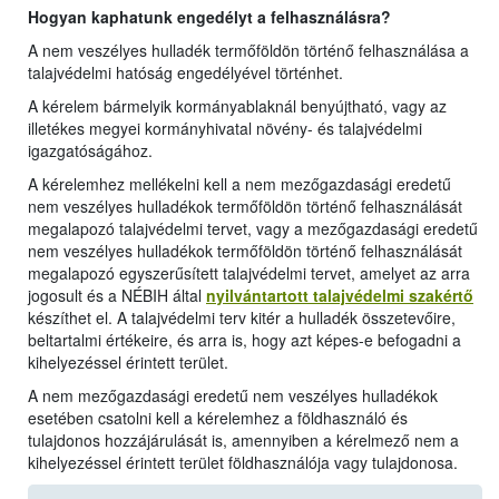
Hogyan kaphatunk engedélyt a felhasználásra?
A nem veszélyes hulladék termőföldön történő felhasználása a
talajvédelmi hatóság engedélyével történhet.
A kérelem bármelyik kormányablaknál benyújtható, vagy az
illetékes megyei kormányhivatal növény- és talajvédelmi
igazgatóságához.
A kérelemhez mellékelni kell a nem mezőgazdasági eredetű
nem veszélyes hulladékok termőföldön történő felhasználását
megalapozó talajvédelmi tervet, vagy a mezőgazdasági eredetű
nem veszélyes hulladékok termőföldön történő felhasználását
megalapozó egyszerűsített talajvédelmi tervet, amelyet az arra
jogosult és a NÉBIH által
nyilvántartott talajvédelmi szakértő
készíthet el. A talajvédelmi terv kitér a hulladék összetevőire,
beltartalmi értékeire, és arra is, hogy azt képes-e befogadni a
kihelyezéssel érintett terület.
A nem mezőgazdasági eredetű nem veszélyes hulladékok
esetében csatolni kell a kérelemhez a földhasználó és
tulajdonos hozzájárulását is, amennyiben a kérelmező nem a
kihelyezéssel érintett terület földhasználója vagy tulajdonosa.