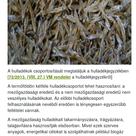
A hulladékok csoportosítását megtaláljuk a hulladékjegyzékben
[
72/2013. (VIII. 27.) VM rendelet
a hulladékjegyzékről]
A termőföldön kétféle hulladékcsoportot lehet hasznosítani: a
mezőgazdasági eredetű és a nem mezőgazdasági eredetű nem
veszélyes hulladékokat. Az előbbi hulladékcsoport
felhasználásának nevéből eredően is lényegesen egyszerűbb
feltételei vannak.
A mezőgazdaság hulladékait takarmányozásra, trágyázásra,
talajjavításra hasznosítják elsősorban. Mivel ezek szerves
anyagok, energetikai célokat is szolgálhatnak például biogáz