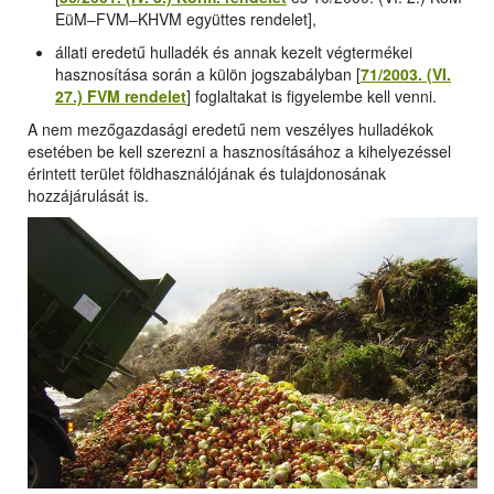
EüM–FVM–KHVM együttes rendelet],
állati eredetű hulladék és annak kezelt végtermékei
hasznosítása során a külön jogszabályban [
71/2003. (VI.
27.) FVM rendelet
] foglaltakat is figyelembe kell venni.
A nem mezőgazdasági eredetű nem veszélyes hulladékok
esetében be kell szerezni a hasznosításához a kihelyezéssel
érintett terület földhasználójának és tulajdonosának
hozzájárulását is.