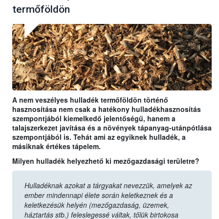
termőföldön
A nem veszélyes hulladék termőföldön történő
hasznosítása nem csak a hatékony hulladékhasznosítás
szempontjából kiemelkedő jelentőségű, hanem a
talajszerkezet javítása és a növények tápanyag-utánpótlása
szempontjából is. Tehát ami az egyiknek hulladék, a
másiknak értékes tápelem.
Milyen hulladék helyezhető ki mezőgazdasági területre?
Hulladéknak azokat a tárgyakat nevezzük, amelyek az
ember mindennapi élete során keletkeznek és a
keletkezésük helyén (mezőgazdaság, üzemek,
háztartás stb.) feleslegessé váltak, tőlük birtokosa