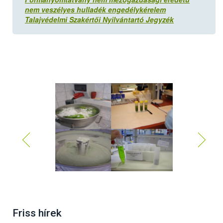
nem veszélyes hulladék engedélykérelem
Talajvédelmi Szakértői Nyilvántartó Jegyzék
Friss hírek