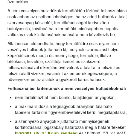
üzemekben.
A nem veszélyes hulladékok termőföldön történő felhasználása
csak abban az esetben lehetséges, ha az adott hulladék a talaj
szervesanyag készletét, termőképességét kedvezően
befolyásolja, továbbá ha a termőföld minőségében negatív
változás ezek kijuttatásának hatására nem következik be.
Általánosan elmondható, hogy termőföldre csak olyan nem
veszélyes hulladék juttatható ki, melynek származási helye,
képződésének módja és mennyisége, termelője, illetve
birtokosa, kezelője, szállítója ismert és szakszerű
felhasználásával elkerülhetővé válnak a talajra, a felszíni és
felszín alatti vizekre, valamint az emberek egészségére, a
növényekre és az állatokra gyakorolt káros hatások.
Felhasználási kritériumok a nem veszélyes hulladékoknál:
nem tartalmazhat nem bomló, talajidegen anyagokat,
a maximális dózis a legnagyobb arányban található
tápelem-tartalom figyelembevételével kerül megállapításra,
a szennyező anyagok kijuttatható mennyiségének
korlátozásánál jogszabály határozza meg a határértékeket
[
50/2001. (IV. 3.) Korm. rendelet
és 10/2000. (VI. 2.) KöM–