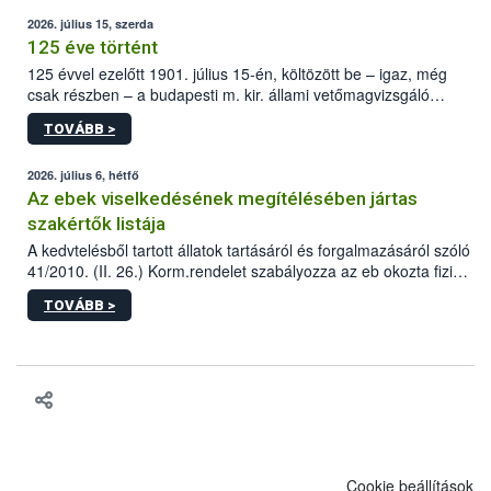
2026. július 15, szerda
125 éve történt
125 évvel ezelőtt 1901. július 15-én, költözött be – igaz, még
csak részben – a budapesti m. kir. állami vetőmagvizsgáló
állomás a Kis Rókus utca 15. szám alatti, Czigler Győző által
TOVÁBB >
tervezett új épületébe.
2026. július 6, hétfő
Az ebek viselkedésének megítélésében jártas
szakértők listája
A kedvtelésből tartott állatok tartásáról és forgalmazásáról szóló
41/2010. (II. 26.) Korm.rendelet szabályozza az eb okozta fizikai
sérülés, illetve ennek veszélye keletkezésekor felmerülő
TOVÁBB >
hatósági feladatokat, valamint a veszélyes eb tartását és annak
engedélyezését. Ezen eljárások során szükség esetén be kell
vonni az ebek viselkedésének megítélésében jártas szakértőt.
Cookie beállítások