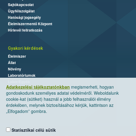
Sajtókapcsolat
Ügyfélszolgálat
Hatósági jogsegély
Élelmiszermentő Központ
Hírlevél feliratkozás
Gyakori kérdések
Élelmiszer
Állat
Növény
Laboratóriumok
Labor/Egyéb
Adatkezelési tájékoztatónkban
megismerheti, hogyan
gondoskodunk személyes adatai védelméről. Weboldalunk
cookie-kat (sütiket) használ a jobb felhasználói élmény
érdekében, melynek biztosításához kérjük, kattintson az
„Elfogadom” gombra.
Statisztikai célú sütik