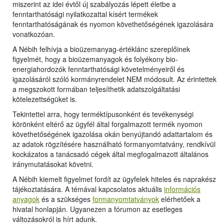
miszerint az idei évtől új szabályozás lépett életbe a
fenntarthatósági nyilatkozattal kísért termékek
fenntarthatóságának és nyomon követhetőségének igazolására
vonatkozóan.
A Nébih felhívja a bioüzemanyag-értéklánc szereplőinek
figyelmét, hogy a bioüzemanyagok és folyékony bio-
energiahordozók fenntarthatósági követelményeiről és
igazolásáról szóló kormányrendelet NEM módosult. Az érintettek
a megszokott formában teljesíthetik adatszolgáltatási
kötelezettségüket is.
Tekintettel arra, hogy terméktípusonként és tevékenységi
körönként eltérő az ügyfél által forgalmazott termék nyomon
követhetőségének igazolása okán benyújtandó adattartalom és
az adatok rögzítésére használható formanyomtatvány, rendkívül
kockázatos a tanácsadó cégek által megfogalmazott általános
iránymutatásokat követni.
A Nébih kiemelt figyelmet fordít az ügyfelek hiteles és naprakész
tájékoztatására. A témával kapcsolatos aktuális
információs
anyagok
és a szükséges
formanyomtatványok
elérhetőek a
hivatal honlapján. Ugyanezen a fórumon az esetleges
változásokról is hírt adunk.