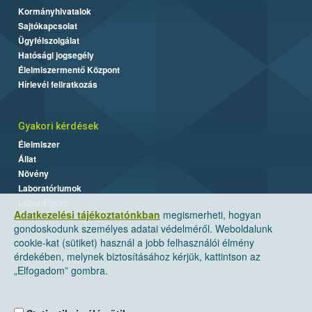
Kormányhivatalok
Sajtókapcsolat
Ügyfélszolgálat
Hatósági jogsegély
Élelmiszermentő Központ
Hírlevél feliratkozás
Gyakori kérdések
Élelmiszer
Állat
Növény
Laboratóriumok
Labor/Egyéb
Adatkezelési tájékoztatónkban
megismerheti, hogyan
gondoskodunk személyes adatai védelméről. Weboldalunk
cookie-kat (sütiket) használ a jobb felhasználói élmény
érdekében, melynek biztosításához kérjük, kattintson az
„Elfogadom” gombra.