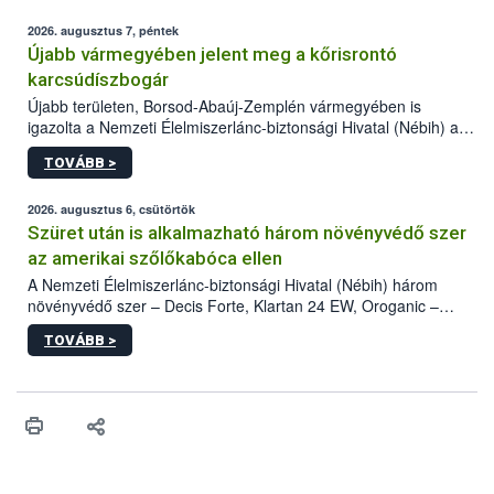
2026. augusztus 7, péntek
Újabb vármegyében jelent meg a kőrisrontó
karcsúdíszbogár
Újabb területen, Borsod-Abaúj-Zemplén vármegyében is
igazolta a Nemzeti Élelmiszerlánc-biztonsági Hivatal (Nébih) a
kőrisrontó karcsúdíszbogár (Agrilus planipennis) jelenlétét. A
TOVÁBB >
kártevőt nem csak színcsapdában találták meg, de már fertőzött
fában is azonosították. A növényvédelmi szakemberek folytatják
az intenzív felderítést, emellett az intézkedéseket a szlovák
2026. augusztus 6, csütörtök
hatósággal is összehangolják a terjedés megállítása érdekében.
Szüret után is alkalmazható három növényvédő szer
az amerikai szőlőkabóca ellen
A Nemzeti Élelmiszerlánc-biztonsági Hivatal (Nébih) három
növényvédő szer – Decis Forte, Klartan 24 EW, Oroganic –
engedélyokiratát módosította, így azok a szüretet követően,
TOVÁBB >
egészen a vesszőérettség (BBCH 91) stádiumáig
felhasználhatóak a szőlőben. A kiterjesztések célja, hogy a korai
érésű szőlőkben is legyen lehetőség a károsító elleni további
védekezésre. Az Oroganic készítmény kis kiszerelésben kiskerti
felhasználók számára is elérhető és ökológiai termesztésben is
engedélyezett.