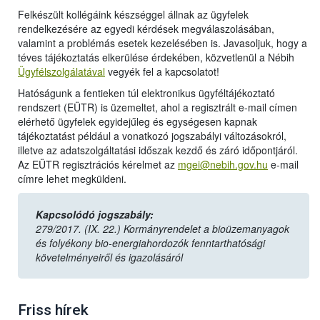
Felkészült kollégáink készséggel állnak az ügyfelek
rendelkezésére az egyedi kérdések megválaszolásában,
valamint a problémás esetek kezelésében is. Javasoljuk, hogy a
téves tájékoztatás elkerülése érdekében, közvetlenül a Nébih
Ügyfélszolgálatával
vegyék fel a kapcsolatot!
Hatóságunk a fentieken túl elektronikus ügyféltájékoztató
rendszert (EÜTR) is üzemeltet, ahol a regisztrált e-mail címen
elérhető ügyfelek egyidejűleg és egységesen kapnak
tájékoztatást például a vonatkozó jogszabályi változásokról,
illetve az adatszolgáltatási időszak kezdő és záró időpontjáról.
Az EÜTR regisztrációs kérelmet az
mgei@nebih.gov.hu
e-mail
címre lehet megküldeni.
Kapcsolódó jogszabály:
279/2017. (IX. 22.) Kormányrendelet a bioüzemanyagok
és folyékony bio-energiahordozók fenntarthatósági
követelményeiről és igazolásáról
Friss hírek