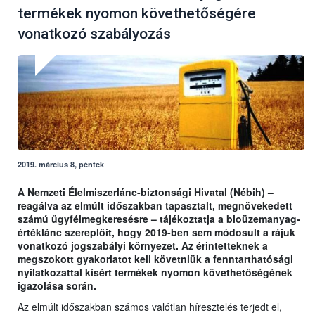
termékek nyomon követhetőségére
vonatkozó szabályozás
2019. március 8, péntek
A Nemzeti Élelmiszerlánc-biztonsági Hivatal (Nébih) –
reagálva az elmúlt időszakban tapasztalt, megnövekedett
számú ügyfélmegkeresésre – tájékoztatja a bioüzemanyag-
értéklánc szereplőit, hogy 2019-ben sem módosult a rájuk
vonatkozó jogszabályi környezet. Az érintetteknek a
megszokott gyakorlatot kell követniük a fenntarthatósági
nyilatkozattal kísért termékek nyomon követhetőségének
igazolása során.
Az elmúlt időszakban számos valótlan híresztelés terjedt el,