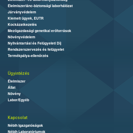
Élelmiszerlánc-biztonsági laborhálózat
Járványvédelem
Kiemelt ügyek, EUTR
Kockázatkezelés
Mezőgazdasági genetikai erőforrások
Növényvédelem
Nyilvántartási és Felügyeleti Díj
Rendszerszervezés és felügyelet
Termékpálya-ellenőrzés
Ügyintézés
Élelmiszer
Állat
Növény
Labor/Egyéb
Kapcsolat
Nébih Igazgatóságok
Nébih Laboratóriumok