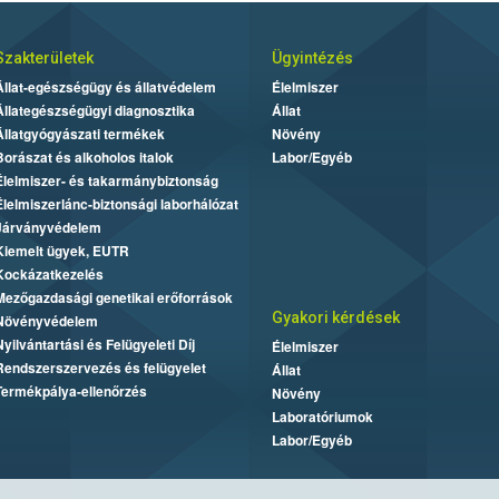
Szakterületek
Ügyintézés
Állat-egészségügy és állatvédelem
Élelmiszer
Állategészségügyi diagnosztika
Állat
Állatgyógyászati termékek
Növény
Borászat és alkoholos italok
Labor/Egyéb
Élelmiszer- és takarmánybiztonság
Élelmiszerlánc-biztonsági laborhálózat
Járványvédelem
Kiemelt ügyek, EUTR
Kockázatkezelés
Mezőgazdasági genetikai erőforrások
Gyakori kérdések
Növényvédelem
Nyilvántartási és Felügyeleti Díj
Élelmiszer
Rendszerszervezés és felügyelet
Állat
Termékpálya-ellenőrzés
Növény
Laboratóriumok
Labor/Egyéb