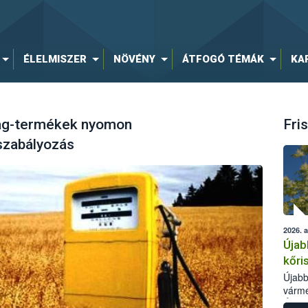
ÉLELMISZER
NÖVÉNY
ÁTFOGÓ TÉMÁK
KA
ag-termékek nyomon
Fris
szabályozás
2026. 
Újab
kőri
Újabb
várme
Élelm