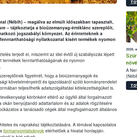
TO
kőris
jelen
talál
azono
tal (Nébih) – reagálva az elmúlt időszakban tapasztalt,
folyta
 – tájékoztatja a bioüzemanyag-értéklánc szereplőit,
intéz
tkozó jogszabályi környezet. Az érintetteknek a
össze
 fenntarthatósági nyilatkozattal kísért termékek nyomon
érdek
2026. 
lés terjedt el, miszerint az idei évtől új szabályozás lépett
Szür
sért termékek fenntarthatóságának és nyomon
növé
.
szől
A Nem
 szereplőinek figyelmét, hogy a bioüzemanyagok és
(Nébi
Klart
sági követelményeiről és igazolásáról szóló kormányrendelet
TO
módos
rmában teljesíthetik adatszolgáltatási kötelezettségüket is.
egész
tevékenységi körönként eltérő az ügyfél által forgalmazott
felha
okán benyújtandó adattartalom és az adatok rögzítésére
célja
ockázatos a tanácsadó cégek által megfogalmazott általános
lehet
Az Or
felha
 hiteles és naprakész tájékoztatására. A témával kapcsolatos
terme
es
formanyomtatványok
elérhetőek a hivatal honlapján.
król is hírt adunk.