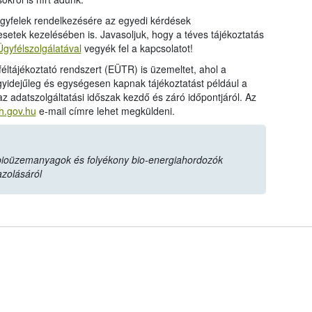
 ügyfelek rendelkezésére az egyedi kérdések
etek kezelésében is. Javasoljuk, hogy a téves tájékoztatás
Ügyfélszolgálatával
vegyék fel a kapcsolatot!
féltájékoztató rendszert (EÜTR) is üzemeltet, ahol a
egyidejűleg és egységesen kapnak tájékoztatást például a
 az adatszolgáltatási időszak kezdő és záró időpontjáról. Az
.gov.hu
e-mail címre lehet megküldeni.
 bioüzemanyagok és folyékony bio-energiahordozók
azolásáról