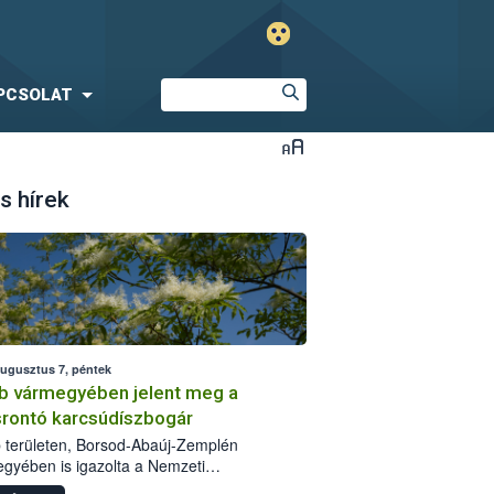
PCSOLAT
s hírek
augusztus 7, péntek
b vármegyében jelent meg a
srontó karcsúdíszbogár
 területen, Borsod-Abaúj-Zemplén
gyében is igazolta a Nemzeti
iszerlánc-biztonsági Hivatal (Nébih) a