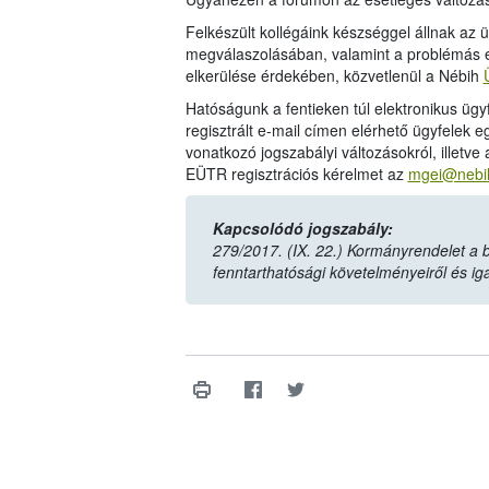
Felkészült kollégáink készséggel állnak az
megválaszolásában, valamint a problémás es
elkerülése érdekében, közvetlenül a Nébih
Hatóságunk a fentieken túl elektronikus ügy
regisztrált e-mail címen elérhető ügyfelek 
vonatkozó jogszabályi változásokról, illetve
EÜTR regisztrációs kérelmet az
mgei@nebih
Kapcsolódó jogszabály:
279/2017. (IX. 22.) Kormányrendelet a
fenntarthatósági követelményeiről és ig