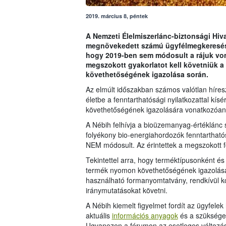
2019. március 8, péntek
A Nemzeti Élelmiszerlánc-biztonsági Hiva
megnövekedett számú ügyfélmegkeresésre
hogy 2019-ben sem módosult a rájuk vona
megszokott gyakorlatot kell követniük a
követhetőségének igazolása során.
Az elmúlt időszakban számos valótlan híreszte
életbe a fenntarthatósági nyilatkozattal kí
követhetőségének igazolására vonatkozóan
A Nébih felhívja a bioüzemanyag-értéklánc
folyékony bio-energiahordozók fenntartható
NEM módosult. Az érintettek a megszokott fo
Tekintettel arra, hogy terméktípusonként és 
termék nyomon követhetőségének igazolása 
használható formanyomtatvány, rendkívül k
iránymutatásokat követni.
A Nébih kiemelt figyelmet fordít az ügyfelek
aktuális
információs anyagok
és a szükség
Ugyanezen a fórumon az esetleges változáso