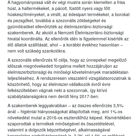
A hagyományossá vált év végi mustra során kiemelten a friss
húst, a haltermékeket, a pácolt, füstölt nyers vagy főtt
húskészítményeket, a virslit, az édesipari termékeket, a borokat
és pezsgőket, továbbá a szezonális zöldségeket és
gyümölcsöket ellenőrizték az élelmiszerlánc-biztonsági
szakemberek. Az akciót a Nemzeti Élelmiszerlánc-biztonsági
hivatal koordinálta. Az ellenőrök idén is figyelemmel kísérték az
élő állatok szállítását, ahol – a korábbi évekhez hasonlóan –
nem volt szükség szankciókra.
A szezonális ellenőrzés fő célja, hogy az ünnepeket megelőző
időszak megnövekedett forgalma mellett hozzájáruljon az
élelmiszerbiztonsági és minőségi követelmények maradéktalan
teljesítéséhez. A rendszeresen visszatérő vizsgálatsorozatnak is
köszönhető, hogy az élelmiszer-vállalkozók évről évre
felkészültebben vágnak neki a szezonnak, így kirívó
szabálytalanságokra nem derült fény 2017-ben.
A szakemberek leggyakrabban – az összes ellenőrzés 3,5%-
ánál – higiéniai hiányosságokat állapítottak meg, ami 1%-os
növekedést mutat a 2016-os esztendőhöz képest. Kismértékben
szaporodtak a termékek minőségével és összetételével,
valamint a dolgozók képzettségével, alkalmasságával
kapcsolatos szabálytalanságok is, 2,2%-ról 1,6%-ra csökkent