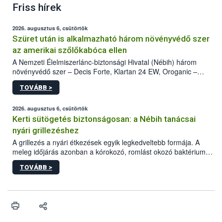
Friss hírek
2026. augusztus 6, csütörtök
Szüret után is alkalmazható három növényvédő szer
az amerikai szőlőkabóca ellen
A Nemzeti Élelmiszerlánc-biztonsági Hivatal (Nébih) három
növényvédő szer – Decis Forte, Klartan 24 EW, Oroganic –
engedélyokiratát módosította, így azok a szüretet követően,
TOVÁBB >
egészen a vesszőérettség (BBCH 91) stádiumáig
felhasználhatóak a szőlőben. A kiterjesztések célja, hogy a korai
érésű szőlőkben is legyen lehetőség a károsító elleni további
2026. augusztus 6, csütörtök
védekezésre. Az Oroganic készítmény kis kiszerelésben kiskerti
Kerti sütögetés biztonságosan: a Nébih tanácsai
felhasználók számára is elérhető és ökológiai termesztésben is
nyári grillezéshez
engedélyezett.
A grillezés a nyári étkezések egyik legkedveltebb formája. A
meleg időjárás azonban a kórokozó, romlást okozó baktériumok
gyorsabb szaporodásának is kedvez. A szabadtéri sütögetés
TOVÁBB >
ezért nem csupán a megfelelő sütési technikáról szól: legalább
ilyen fontos az alapanyagok biztonságos kezelése, az alapvető
higiéniai szabályok betartása, a megfelelő hőkezelés, valamint a
maradékok szakszerű tárolása. A Nemzeti Élelmiszerlánc-
biztonsági Hivatal (Nébih) Oktatási Programja összegyűjtötte a
biztonságos grillezés legfontosabb tudnivalóit.