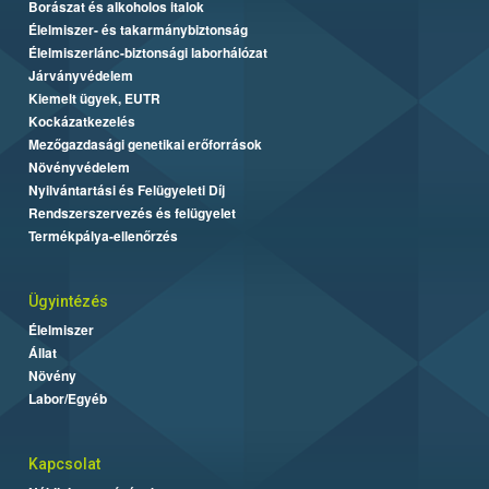
Borászat és alkoholos italok
Élelmiszer- és takarmánybiztonság
Élelmiszerlánc-biztonsági laborhálózat
Járványvédelem
Kiemelt ügyek, EUTR
Kockázatkezelés
Mezőgazdasági genetikai erőforrások
Növényvédelem
Nyilvántartási és Felügyeleti Díj
Rendszerszervezés és felügyelet
Termékpálya-ellenőrzés
Ügyintézés
Élelmiszer
Állat
Növény
Labor/Egyéb
Kapcsolat