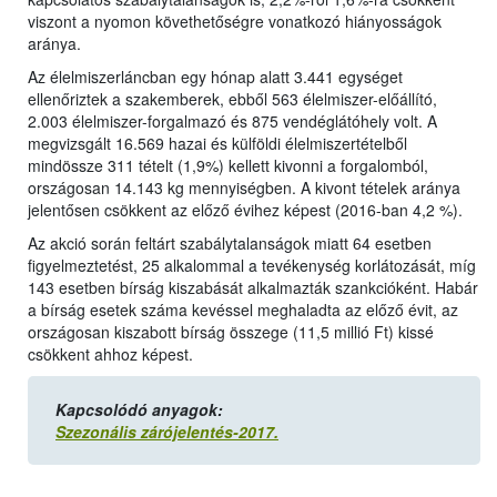
viszont a nyomon követhetőségre vonatkozó hiányosságok
aránya.
Az élelmiszerláncban egy hónap alatt 3.441 egységet
ellenőriztek a szakemberek, ebből 563 élelmiszer-előállító,
2.003 élelmiszer-forgalmazó és 875 vendéglátóhely volt. A
megvizsgált 16.569 hazai és külföldi élelmiszertételből
mindössze 311 tételt (1,9%) kellett kivonni a forgalomból,
országosan 14.143 kg mennyiségben. A kivont tételek aránya
jelentősen csökkent az előző évihez képest (2016-ban 4,2 %).
Az akció során feltárt szabálytalanságok miatt 64 esetben
figyelmeztetést, 25 alkalommal a tevékenység korlátozását, míg
143 esetben bírság kiszabását alkalmazták szankcióként. Habár
a bírság esetek száma kevéssel meghaladta az előző évit, az
országosan kiszabott bírság összege (11,5 millió Ft) kissé
csökkent ahhoz képest.
Kapcsolódó anyagok:
Szezonális zárójelentés-2017.