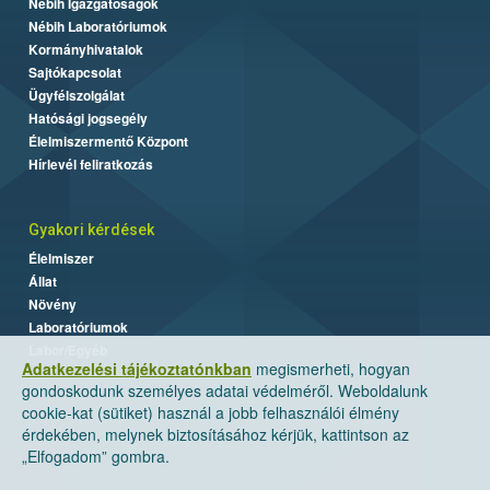
Nébih Igazgatóságok
Nébih Laboratóriumok
Kormányhivatalok
Sajtókapcsolat
Ügyfélszolgálat
Hatósági jogsegély
Élelmiszermentő Központ
Hírlevél feliratkozás
Gyakori kérdések
Élelmiszer
Állat
Növény
Laboratóriumok
Labor/Egyéb
Adatkezelési tájékoztatónkban
megismerheti, hogyan
gondoskodunk személyes adatai védelméről. Weboldalunk
cookie-kat (sütiket) használ a jobb felhasználói élmény
érdekében, melynek biztosításához kérjük, kattintson az
„Elfogadom” gombra.