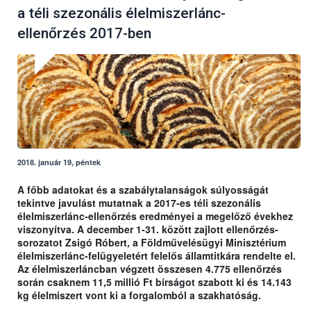
a téli szezonális élelmiszerlánc-
ellenőrzés 2017-ben
2018. január 19, péntek
A főbb adatokat és a szabálytalanságok súlyosságát
tekintve javulást mutatnak a 2017-es téli szezonális
élelmiszerlánc-ellenőrzés eredményei a megelőző évekhez
viszonyítva. A december 1-31. között zajlott ellenőrzés-
sorozatot Zsigó Róbert, a Földművelésügyi Minisztérium
élelmiszerlánc-felügyeletért felelős államtitkára rendelte el.
Az élelmiszerláncban végzett összesen 4.775 ellenőrzés
során csaknem 11,5 millió Ft bírságot szabott ki és 14.143
kg élelmiszert vont ki a forgalomból a szakhatóság.