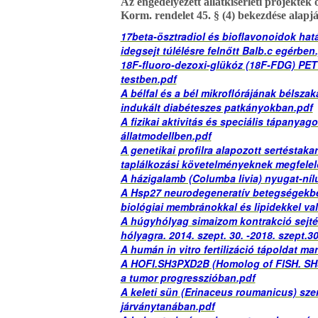
Az engedélyezett állatkísérleti projektek ös
Korm. rendelet 45. § (4) bekezdése alapj
17beta-ösztradiol és bioflavonoidok hatá
idegsejt túlélésre felnőtt Balb.c egérben
18F-fluoro-dezoxi-glükóz (18F-FDG) PET 
testben.pdf
A bélfal és a bél mikroflórájának bélsza
indukált diabéteszes patkányokban.pdf
A fizikai aktivitás és speciális tápanyag
állatmodellben.pdf
A genetikai profilra alapozott sertésta
taplálkozási követelményeknek megfelelő
A házigalamb (Columba livia) nyugat-nílu
A Hsp27 neurodegeneratív betegségekben 
biológiai membránokkal és lipidekkel val
A húgyhólyag simaizom kontrakció sejtéle
hólyagra. 2014. szept. 30. -2018. szept.30
A humán in vitro fertilizáció tápoldat ma
A HOFI.SH3PXD2B (Homolog of FlSH. SH3 
a tumor progresszióban.pdf
A keleti sün (Erinaceus roumanicus) szer
járványtanában.pdf