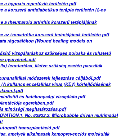
e a hypoxia reperfúzió területén.pdf
e a korszerű antidiabetikus terápia területén (2-es
e a rheumatoid arthritis korszerű terápiájának
e az izomatrófia korszerű terápiájának területén.pdf
lata rágcsálókon (Wound healing models on
nősítő vizsgálatáahoz szükséges poloska és ruhatetű
ve nyúlvérrel..pdf
la) fenntartása, illetve szükség esetén paraziták
munanalitikai módszerek fejlesztése céljából.pdf
A kullancs encefalitisz vírus (KEV) kórfejlődésének
okban.).pdf
 minősítő és hatékonysági vizsgálata.pdf
zplantációja egerekben.pdf
 és minőségi meghatározása.pdf
OVATION.1, No. 62923.2, Microbubble driven multimodal
df
utograft transzplantáció.pdf
zása, amelyek alkalmasak kemoprevenciós molekulák