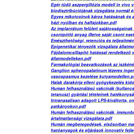
Egér tüdő aszpergillózis modell in vivo v
biodisztribúciójának vizsgálata normál é
Egyes mikotoxinok káros hatásának és a
házi nyúlban és halfajokban.pdf
Az implantátum felületi sajátosságainak 
csontpótló anyag iIIetve saját csont ese
Emészthetőségi, retenciós és teljesítmé
Epigenetikai tényezők vizsgálata állatm
Fájdalomcsillapító hatással rendelkező 
állatmodelleken.pdf
Farmakológiai beavatkozások az iszkémi
Ganglion sphenopalatinum lézeres inger
vasospasmus kezelése kutyamodellen.p
Halak darakórja elleni gyógykezelés kid
Human felhasználású vakcinák (kullancs e
tetanusz) gyártási tételeinek hatékonysá
Intranasalisan adagolt LPS-kiváltotta, o
patkányokon.pdf
Humán felhasználású vakcinák, immunbio
ártalmatlansági vizsgálata.pdf
Humán megbetegedések, elsősorban mali
hatóanyagok és eljárások innovatív fejle