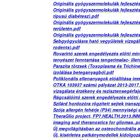
Originális gyógyszermolekulák fejlesztés
Originális gyógyszermolekulák fejlesztés
típusú diabétesz).pdf
Originális gyógyszermolekulák fejlesztés
területén.pdf
Originális gyógyszermolekulák fejlesztés
Sebgyógyulásra ható vegyületek vizsgá
rodents).pdf
Rovarirtó szerek engedélyezés előtti mi
tenyészet fenntartása tengerimalac- illet
Parazita törzsek (Toxoplasma és Trichinel
izolálása beteganyagból.pdf
Poliklonális ellenanyagok elóállítása im
OTKA 103937 számú pályázat 2013-2017. (
vizsgálata érzékeny és rezisztensegérfaj
Rágcsálóírtó szerek engedélyezés előtti
Szilárd hordozóra rögzített sejtek trans
Szója allergén fehérje (P34) mennyiségi
TheraGlio project, FP7.HEALTH.2013.INN
imaging and theranostics for gliomas..p
Új megvilágításban az osteochondrális a
Új, kísérletes patkánymodellek kidolgo