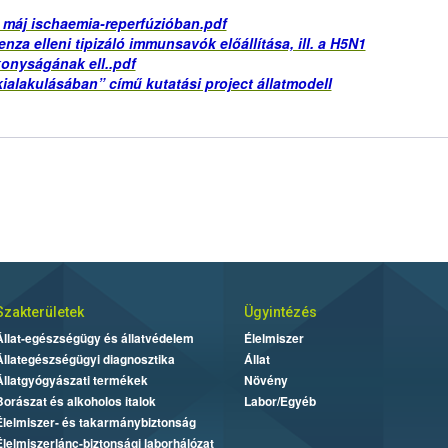
 máj ischaemia-reperfúzióban.pdf
enza elleni tipizáló immunsavók előállítása, ill. a H5N1
ékonyságának ell..pdf
ialakulásában” című kutatási project állatmodell
Szakterületek
Ügyintézés
Állat-egészségügy és állatvédelem
Élelmiszer
Állategészségügyi diagnosztika
Állat
Állatgyógyászati termékek
Növény
Borászat és alkoholos italok
Labor/Egyéb
Élelmiszer- és takarmánybiztonság
Élelmiszerlánc-biztonsági laborhálózat