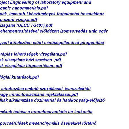
ect Engineering of laboratory equipment and
rganic nanomaterials.pdf
cinák, immunb-i készítmények forgalomba hozatalához
.szerű vizsg.a.pdf
vizsgálat (OECD TG407).pdf
tehermentesítésével előidézett izomsorvadás után egér
ett kötelezően előirt minöségellenőrző pirogenitási
rápiás lehetőségek vizsgálata.pdf
k vizsgálata házi sertésen..pdf
k vizsgálata törpesertésen..pdf
lógiai kutatások.pdf
létrehozása embrió szexálással, ivarszelektált
gy intracitoplazmáris injektálással.pdf
ikák alkalmazása dozimetriai és hatékonyság-előjelző
rmékek hatása a bronchoalveoláris tér leukocita
és porcsérülések mesenchymális ősejtekkel történő