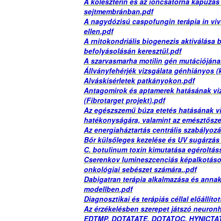
A koleszterin és az ioncsatorna kapuzá
sejtmembránban.pdf
A nagydózisú caspofungin terápia in viv
ellen.pdf
A rnitokondriális biogenezis aktiválása
befolyásolásán keresztül.pdf
A szarvasmarha motilin gén mutációjána
Állványfehérjék vizsgálata génhiányos (
Alváskísérletek patkányokon.pdf
Antagomirok és aptamerek hatásának viz
(Fibrotarget projekt).pdf
Az egészszemű búza etetés hatásának viz
hatékonyságára, valamint az emésztősze
Az energiaháztartás centrális szabályoz
Bőr külsőleges kezelése és UV sugárzás 
C. botulinum toxin kimutatása egéroltás
Cserenkov lumineszcenciás képalkotáson 
onkológiai sebészet számára..pdf
Dabigatran terápia alkalmazása és annak
modellben.pdf
Diagnosztikai és terápiás céllal előállíto
Az érzékelésben szerepet játszó neuron
EDTMP, DOTATATE, DOTATOC, HYNICTATE,