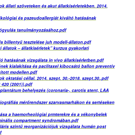
ok állati szöveteken és akut állatkísérletekben. 2014.
lógiai és pszeudoallergiát kiváltó hatásának
yógyulás tanulmányozásához.pdf
s billentyű tesztelése juh modell-állaton.pdf
i állatok – állatkísérletek” kurzus gyakorlati
 hatásának vizsgálata in vivo állatkísérIetben.pdf
nek kialakítása és paclitaxel kibocsátó ballon preventív
kított modellen.pdf
ok oktatási céllal. 2014. szept. 30.-2018. szept.30..pdf
 420 (2001)).pdf
plantátum behelyezés (coronaria-, carotis stent, LAA
iográfiás mérőrendszer szarvasmarhákon és sertéseken
tása a haemorheológiai prmterekre és a vékonybelek
ominális compartment syndromában.pdf
áris szintű reorganizációjuk vizsgálata humán post
f