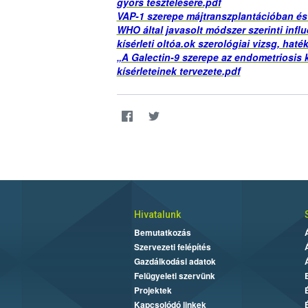
gyors tesztelésére.pdf
VAP-1 szerepe májtranszplantációban és
WHO által javasolt módszer szerinti influ
kísérleti oltóa.ok szerológiai vizsg, hat
„A Galectin-9 szerepe az endometriosis k
kísérleteinek tervezete.pdf
Hivatalunk
Bemutatkozás
Szervezeti felépítés
Gazdálkodási adatok
Felügyeleti szervünk
Projektek
Kapcsolódó linkek