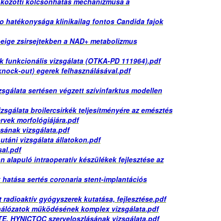
s közötti kölcsönhatás mechanizmusa a
o hatékonysága klinikailag fontos Candida fajok
 beige zsirsejtekben a NAD+ metabolizmus
k funkcionális vizsgálata (OTKA-PD 111964).pdf
knock-out) egerek felhasználásával.pdf
sgálata sertésen végzett szívinfarktus modellen
sgálata broilercsirkék teljesítményére az emésztés
rvek morfológiájára.pdf
ásának vizsgálata.pdf
utáni vizsgálata állatokon.pdf
sal.pdf
alapuló intraoperatív készülékek fejlesztése az
 hatása sertés coronaria stent-implantációs
tt radioaktív gyógyszerek kutatása, fejlesztése.pdf
hálózatok működésének komplex vizsgálata.pdf
 HYNICTOC szerveloszlásának vizsgálata.pdf