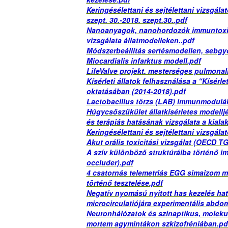
Keringésélettani és sejtélettani vizsgálat
szept. 30.-2018. szept.30..pdf
Nanoanyagok, nanohordozók immuntoxiko
vizsgálata állatmodelleken..pdf
Módszerbeállítás sertésmodellen, sebg
Miocardialis infarktus modell.pdf
LifeValve projekt. mesterséges pulmonali
Kísérleti állatok felhasználása a “Kísérlet
oktatásában (2014-2018).pdf
Lactobacillus törzs (LAB) immunmoduláló
Húgycsőszűkület állatkísérletes modelljé
és terápiás hatásának vizsgálata a kiala
Keringésélettani és sejtélettani vizsgálat
Akut orális toxicitási vizsgálat (OECD TG
A szív különböző struktúráiba történő im
occluder).pdf
4 csatornás telemetriás EGG simaizom m
történő tesztelése.pdf
Negatív nyomású nyitott has kezelés ha
microcirculatiójára experimentális abd
Neuronhálózatok és szinaptikus, molekul
mortem agymintákon szkizofréniában.pd