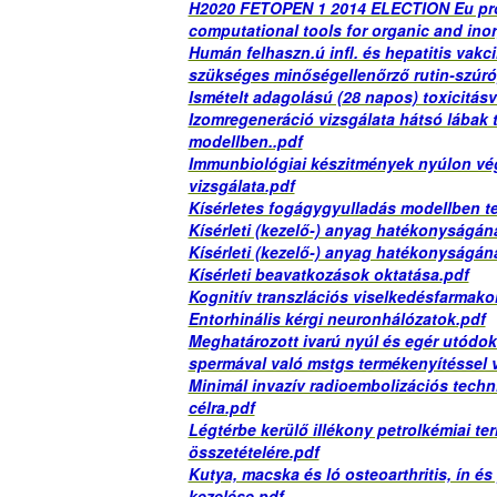
H2020 FETOPEN 1 2014 ELECTION Eu proj
computational tools for organic and ino
Humán felhaszn.ú infl. és hepatitis vak
szükséges minőségellenőrző rutin-szúróp
Ismételt adagolású (28 napos) toxicitás
Izomregeneráció vizsgálata hátsó lábak 
modellben..pdf
Immunbiológiai készitmények nyúlon végz
vizsgálata.pdf
Kísérletes fogágygyulladás modellben te
Kísérleti (kezelő-) anyag hatékonyságána
Kísérleti (kezelő-) anyag hatékonyságána
Kísérleti beavatkozások oktatása.pdf
Kognitív transzlációs viselkedésfarmako
Entorhinális kérgi neuronhálózatok.pdf
Meghatározott ivarú nyúl és egér utódok 
spermával való mstgs termékenyítéssel va
Minimál invazív radioembolizációs techn
célra.pdf
Légtérbe kerülő illékony petrolkémiai te
összetételére.pdf
Kutya, macska és ló osteoarthritis, ín 
kezelése.pdf