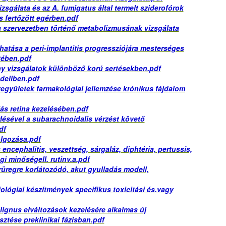
izsgálata és az A. fumigatus által termelt sziderofórok
s fertőzött egérben.pdf
 szervezetben történő metabolizmusának vizsgálata
hatása a peri-implantitis progressziójára mesterséges
tében.pdf
ny vizsgálatok különböző korú sertésekben.pdf
odellben.pdf
vegyületek farmakológiai jellemzése krónikus fájdalom
ás retina kezelésében.pdf
lésével a subarachnoidalis vérzést követő
df
olgozása.pdf
ncephalitis, veszettség, sárgaláz, diphtéria, pertussis,
gi minőségell. rutinv.a.pdf
rrüregre korlátozódó, akut gyulladás modell,
lógiai készítmények specifikus toxicitási és.vagy
gnus elváltozások kezelésére alkalmas új
sztése preklinikai fázisban.pdf