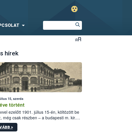
PCSOLAT
s hírek
úlius 15, szerda
éve történt
vvel ezelőtt 1901. július 15-én, költözött be
z, még csak részben – a budapesti m. kir.
i vetőmagvizsgáló állomás a Kis Rókus utca
VÁBB >
ám alatti, Czigler Győző által tervezett új