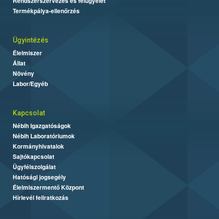
Rendszerszervezés és felügyelet
Termékpálya-ellenőrzés
Ügyintézés
Élelmiszer
Állat
Növény
Labor/Egyéb
Kapcsolat
Nébih Igazgatóságok
Nébih Laboratóriumok
Kormányhivatalok
Sajtókapcsolat
Ügyfélszolgálat
Hatósági jogsegély
Élelmiszermentő Központ
Hírlevél feliratkozás