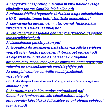
A nagydózisú caspofungin terápia in vivo hatékonysága
klinikailag fontos Candida fajok ellen.pdf
A rnitokondriális biogenezis aktiválása beige zsirsejtekben
a NAD+ metabolizmus befolyásolásán keresztül.pdf
A szarvasmarha motilin gén mutációjának funkcionális
vizsgálata (OTKA-PD 111964).pdf
Állványfehérjék vizsgálata génhiányos (knock-out) egerek
felhasználásával.pdf
Alváskísérletek patkányokon.pdf
Antagomirok és aptamerek hatásának vizsgálata sertésen
végzett szívinfarktus modellen (Fibrotarget projekt).pdf
Az egészszemű búza etetés hatásának vizsgálata
broilercsirkék teljesítményére az emésztés hatékonyságára,
valamint az emésztőszervek morfológiájára.pdf
Az energiaháztartás centrális szabályozásának
vizsgálata.pdf
Bőr külsőleges kezelése és UV sugárzás utáni vizsgálata
állatokon.pdf
C. botulinum toxin kimutatása egéroltással.pdf
Cserenkov lumineszcenciás képalkotáson alapuló
intraoperatív készülékek fejlesztése az onkológiai sebészet
számára..pdf