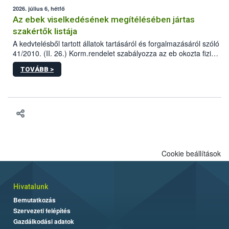
2026. július 6, hétfő
Az ebek viselkedésének megítélésében jártas
szakértők listája
A kedvtelésből tartott állatok tartásáról és forgalmazásáról szóló
41/2010. (II. 26.) Korm.rendelet szabályozza az eb okozta fizikai
sérülés, illetve ennek veszélye keletkezésekor felmerülő
TOVÁBB >
hatósági feladatokat, valamint a veszélyes eb tartását és annak
engedélyezését. Ezen eljárások során szükség esetén be kell
vonni az ebek viselkedésének megítélésében jártas szakértőt.
Cookie beállítások
Hivatalunk
Bemutatkozás
Szervezeti felépítés
Gazdálkodási adatok