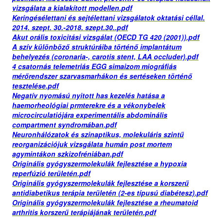
vizsgálata a kialakított modellen.pdf
Keringésélettani és sejtélettani vizsgálatok oktatási céllal.
2014. szept. 30.-2018. szept.30..pdf
Akut orális toxicitási vizsgálat (OECD TG 420 (2001)).pdf
A szív különböző struktúráiba történő implantátum
behelyezés (coronaria-, carotis stent, LAA occluder).pdf
4 csatornás telemetriás EGG simaizom miográfiás
mérőrendszer szarvasmarhákon és sertéseken történő
tesztelése.pdf
Negatív nyomású nyitott has kezelés hatása a
haemorheológiai prmterekre és a vékonybelek
microcirculatiójára experimentális abdominális
compartment syndromában.pdf
Neuronhálózatok és szinaptikus, molekuláris szintű
reorganizációjuk vizsgálata humán post mortem
agymintákon szkizofréniában.pdf
Originális gyógyszermolekulák fejlesztése a hypoxia
reperfúzió területén.pdf
Originális gyógyszermolekulák fejlesztése a korszerű
antidiabetikus terápia területén (2-es típusú diabétesz).pdf
Originális gyógyszermolekulák fejlesztése a rheumatoid
arthritis korszerű terápiájának területén.pdf