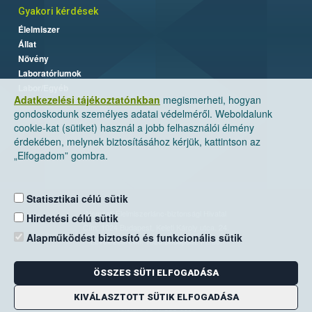
Gyakori kérdések
Élelmiszer
Állat
Növény
Laboratóriumok
Labor/Egyéb
Adatkezelési tájékoztatónkban
megismerheti, hogyan
gondoskodunk személyes adatai védelméről. Weboldalunk
cookie-kat (sütiket) használ a jobb felhasználói élmény
érdekében, melynek biztosításához kérjük, kattintson az
„Elfogadom” gombra.
Statisztikai célú sütik
Nemzeti Élelmiszerlánc-biztonsági Hivatal
Hirdetési célú sütik
Cím: 1024 Budapest, Keleti Károly utca. 24.
Alapműködést biztosító és funkcionális sütik
Levelezési cím: 1525 Budapest. Pf. 30.
ÖSSZES SÜTI ELFOGADÁSA
E-mail:
ugyfelszolgalat@nebih.gov.hu
Zöld szám: 06-80/263-244
KIVÁLASZTOTT SÜTIK ELFOGADÁSA
Telefon: 06-1/ 336-9000