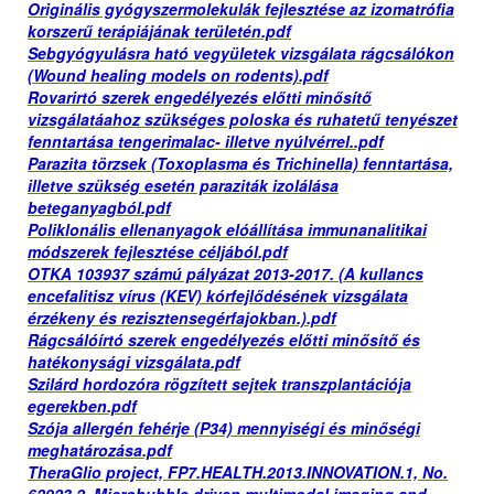
Originális gyógyszermolekulák fejlesztése az izomatrófia
korszerű terápiájának területén.pdf
Sebgyógyulásra ható vegyületek vizsgálata rágcsálókon
(Wound healing models on rodents).pdf
Rovarirtó szerek engedélyezés előtti minősítő
vizsgálatáahoz szükséges poloska és ruhatetű tenyészet
fenntartása tengerimalac- illetve nyúlvérrel..pdf
Parazita törzsek (Toxoplasma és Trichinella) fenntartása,
illetve szükség esetén paraziták izolálása
beteganyagból.pdf
Poliklonális ellenanyagok elóállítása immunanalitikai
módszerek fejlesztése céljából.pdf
OTKA 103937 számú pályázat 2013-2017. (A kullancs
encefalitisz vírus (KEV) kórfejlődésének vizsgálata
érzékeny és rezisztensegérfajokban.).pdf
Rágcsálóírtó szerek engedélyezés előtti minősítő és
hatékonysági vizsgálata.pdf
Szilárd hordozóra rögzített sejtek transzplantációja
egerekben.pdf
Szója allergén fehérje (P34) mennyiségi és minőségi
meghatározása.pdf
TheraGlio project, FP7.HEALTH.2013.INNOVATION.1, No.