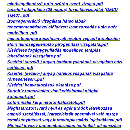
minőségellenőrző rutin-szúróp.szerű vizsg.a.pdf
Ismételt adagolású (28 napos) toxicitásvizsgálat (OECD
TG407).pdf
Izomregeneráció vizsgálata hátsó lábak
tehermentesítésével előidézett izomsorvadás után egér
modellben..pdf
Immunbiológiai készitmények nyúlon végzett kötelezően
előirt minöségellenőrző pirogenitási vizsgálata.pdf
Kísérletes fogágygyulladás modellben terápiás
lehetőségek vizsgálata.pdf
Kísérleti (kezelő-) anyag hatékonyságának vizsgálata házi
sertésen..pdf
Kísérleti (kezelő-) anyag hatékonyságának vizsgálata
törpesertésen..pdf
Kísérleti beavatkozások oktatása.pdf
Kognitív transzlációs viselkedésfarmakológiai
kutatások.pdf
Entorhinális kérgi neuronhálózatok.pdf
Meghatározott ivarú nyúl és egér utódok létrehozása
embrió szexálással, ivarszelektált spermával való mstgs
termékenyítéssel vagy intracitoplazmáris injektálással.pdf
Minimál invazív radioembolizációs technikák alkalmazása