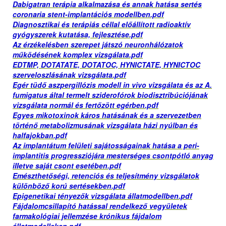
Dabigatran terápia alkalmazása és annak hatása sertés
coronaria stent-implantációs modellben.pdf
Diagnosztikai és terápiás céllal előállított radioaktív
gyógyszerek kutatása, fejlesztése.pdf
Az érzékelésben szerepet játszó neuronhálózatok
működésének komplex vizsgálata.pdf
EDTMP, DOTATATE, DOTATOC, HYNICTATE, HYNICTOC
szerveloszlásának vizsgálata.pdf
Egér tüdő aszpergillózis modell in vivo vizsgálata és az A.
fumigatus által termelt sziderofórok biodisztribúciójának
vizsgálata normál és fertőzött egérben.pdf
Egyes mikotoxinok káros hatásának és a szervezetben
történő metabolizmusának vizsgálata házi nyúlban és
halfajokban.pdf
Az implantátum felületi sajátosságainak hatása a peri-
implantitis progressziójára mesterséges csontpótló anyag
iIIetve saját csont esetében.pdf
Emészthetőségi, retenciós és teljesítmény vizsgálatok
különböző korú sertésekben.pdf
Epigenetikai tényezők vizsgálata állatmodellben.pdf
Fájdalomcsillapító hatással rendelkező vegyületek
farmakológiai jellemzése krónikus fájdalom