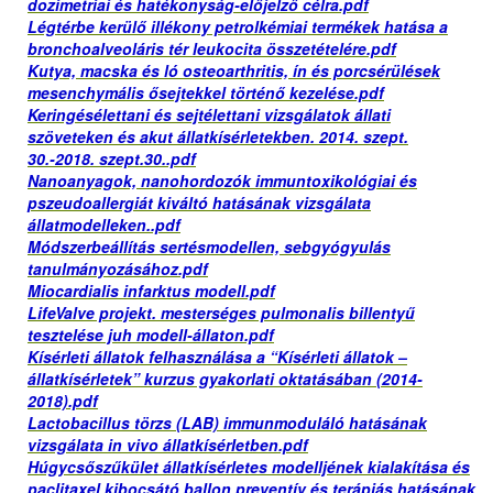
dozimetriai és hatékonyság-előjelző célra.pdf
Légtérbe kerülő illékony petrolkémiai termékek hatása a
bronchoalveoláris tér leukocita összetételére.pdf
Kutya, macska és ló osteoarthritis, ín és porcsérülések
mesenchymális ősejtekkel történő kezelése.pdf
Keringésélettani és sejtélettani vizsgálatok állati
szöveteken és akut állatkísérletekben. 2014. szept.
30.-2018. szept.30..pdf
Nanoanyagok, nanohordozók immuntoxikológiai és
pszeudoallergiát kiváltó hatásának vizsgálata
állatmodelleken..pdf
Módszerbeállítás sertésmodellen, sebgyógyulás
tanulmányozásához.pdf
Miocardialis infarktus modell.pdf
LifeValve projekt. mesterséges pulmonalis billentyű
tesztelése juh modell-állaton.pdf
Kísérleti állatok felhasználása a “Kísérleti állatok –
állatkísérletek” kurzus gyakorlati oktatásában (2014-
2018).pdf
Lactobacillus törzs (LAB) immunmoduláló hatásának
vizsgálata in vivo állatkísérIetben.pdf
Húgycsőszűkület állatkísérletes modelljének kialakítása és
paclitaxel kibocsátó ballon preventív és terápiás hatásának