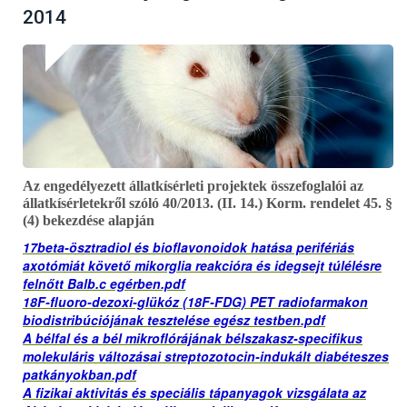
2014
Az engedélyezett állatkísérleti projektek összefoglalói az
állatkísérletekről szóló 40/2013. (II. 14.) Korm. rendelet 45. §
(4) bekezdése alapján
17beta-ösztradiol és bioflavonoidok hatása perifériás
axotómiát követő mikorglia reakcióra és idegsejt túlélésre
felnőtt Balb.c egérben.pdf
18F-fluoro-dezoxi-glükóz (18F-FDG) PET radiofarmakon
biodistribúciójának tesztelése egész testben.pdf
A bélfal és a bél mikroflórájának bélszakasz-specifikus
molekuláris változásai streptozotocin-indukált diabéteszes
patkányokban.pdf
A fizikai aktivitás és speciális tápanyagok vizsgálata az