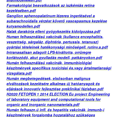
állatmodelleken.pdf
Farmakológiai beavatkozások az iszkémiás retina
kezelésében.pdf
Ganglion sphenopalatinum lézeres ingerlésével a
subarachnoidalis vérzést követő vasospasmus kezelése
kutyamodellen.pdf
Halak darakórja elleni gyógykezelés kidolgozása.pdf
Human felhasználású vakcinák (kullancs encephalitis,
veszettség, sárgaláz, diphtéria, pertussis, tetanusz)
gyártási tételeinek hatékonysági minőségell. rutinv.a.pdf
Intranasalisan adagolt LPS-kiváltotta, orrüregre
korlátozódó, akut gyulladás modell, patkányokon.pdf
Humán felhasználású vakcinák, immunbiológiai
készítmények specifikus toxicitási és.vagy ártalmatlansági
vizsgálata.pdf
Humán megbetegedések, elsősorban malignus
elváltozások kezelésére alkalmas új hatóanyagok és
eljárások innovatív fejlesztése preklinikai fázisban.pdf
H2020 FETOPEN 1 2014 ELECTION Eu project Engineering
of laboratory equipment and computational tools for
organic and inorganic nanomaterials.pdf
Humán felhaszn.ú infl. és hepatitis vakcinák, immunb-i
készítmények forgalomba hozatalához szükséges