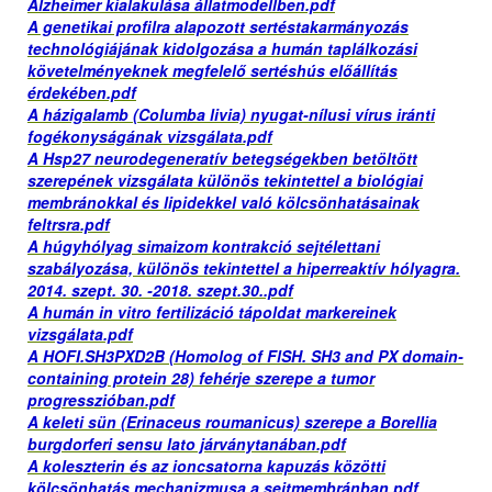
Alzheimer kialakulása állatmodellben.pdf
A genetikai profilra alapozott sertéstakarmányozás
technológiájának kidolgozása a humán taplálkozási
követelményeknek megfelelő sertéshús előállítás
érdekében.pdf
A házigalamb (Columba livia) nyugat-nílusi vírus iránti
fogékonyságának vizsgálata.pdf
A Hsp27 neurodegeneratív betegségekben betöltött
szerepének vizsgálata különös tekintettel a biológiai
membránokkal és lipidekkel való kölcsönhatásainak
feltrsra.pdf
A húgyhólyag simaizom kontrakció sejtélettani
szabályozása, különös tekintettel a hiperreaktív hólyagra.
2014. szept. 30. -2018. szept.30..pdf
A humán in vitro fertilizáció tápoldat markereinek
vizsgálata.pdf
A HOFI.SH3PXD2B (Homolog of FlSH. SH3 and PX domain-
containing protein 28) fehérje szerepe a tumor
progresszióban.pdf
A keleti sün (Erinaceus roumanicus) szerepe a Borellia
burgdorferi sensu lato járványtanában.pdf
A koleszterin és az ioncsatorna kapuzás közötti
kölcsönhatás mechanizmusa a sejtmembránban.pdf