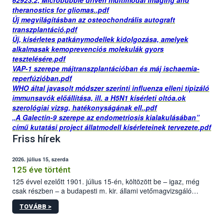
62923.2, Microbubble driven multimodal imaging and
theranostics for gliomas..pdf
Új megvilágításban az osteochondrális autograft
transzplantáció.pdf
Új, kísérletes patkánymodellek kidolgozása, amelyek
alkalmasak kemoprevenciós molekulák gyors
tesztelésére.pdf
VAP-1 szerepe májtranszplantációban és máj ischaemia-
reperfúzióban.pdf
WHO által javasolt módszer szerinti influenza elleni tipizáló
immunsavók előállítása, ill. a H5N1 kísérleti oltóa.ok
szerológiai vizsg, hatékonyságának ell..pdf
„A Galectin-9 szerepe az endometriosis kialakulásában”
című kutatási project állatmodell kísérleteinek tervezete.pdf
Friss hírek
2026. július 15, szerda
125 éve történt
125 évvel ezelőtt 1901. július 15-én, költözött be – igaz, még
csak részben – a budapesti m. kir. állami vetőmagvizsgáló
állomás a Kis Rókus utca 15. szám alatti, Czigler Győző által
TOVÁBB >
tervezett új épületébe.