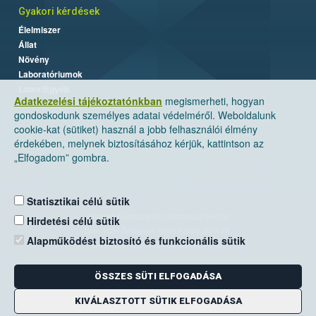
Gyakori kérdések
Élelmiszer
Állat
Növény
Laboratóriumok
Labor/Egyéb
Adatkezelési tájékoztatónkban
megismerheti, hogyan
gondoskodunk személyes adatai védelméről. Weboldalunk
cookie-kat (sütiket) használ a jobb felhasználói élmény
érdekében, melynek biztosításához kérjük, kattintson az
„Elfogadom” gombra.
Statisztikai célú sütik
Nemzeti Élelmiszerlánc-biztonsági Hivatal
Hirdetési célú sütik
Cím: 1024 Budapest, Keleti Károly utca. 24.
Alapműködést biztosító és funkcionális sütik
Levelezési cím: 1525 Budapest. Pf. 30.
ÖSSZES SÜTI ELFOGADÁSA
E-mail:
ugyfelszolgalat@nebih.gov.hu
Zöld szám: 06-80/263-244
KIVÁLASZTOTT SÜTIK ELFOGADÁSA
Telefon: 06-1/ 336-9000