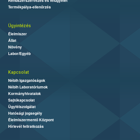
Rendszerszervezés és felügyelet
Termékpálya-ellenőrzés
Ügyintézés
Élelmiszer
Állat
Növény
Labor/Egyéb
Kapcsolat
Nébih Igazgatóságok
Nébih Laboratóriumok
Kormányhivatalok
Sajtókapcsolat
Ügyfélszolgálat
Hatósági jogsegély
Élelmiszermentő Központ
Hírlevél feliratkozás