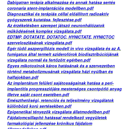
Dabigatran terápia alkalmazása és annak hatása sertés
coronaria stent-implantációs modellben.pdf
Diagnosztikai és terápiás céllal előállított radioaktív
gyógyszerek kutatása, fejlesztése.pdf
Az érzékelésben szerepet játszó neuronhálózatok
működésének komplex vizsgálata.pdf
EDTMP, DOTATATE, DOTATOC, HYNICTATE, HYNICTOC
szerveloszlásának vizsgálata.pdf
Egér tüdő aszpergillózis modell in vivo vizsgálata és az A.
fumigatus által termelt sziderofórok biodisztribúciójának
vizsgálata normál és fertőzött egérben.pdf
Egyes mikotoxinok káros hatásának és a szervezetben
történő metabolizmusának vizsgálata házi nyúlban és
halfajokban.pdf
Az implantátum felületi sajátosságainak hatása a peri-
implantitis progressziójára mesterséges csontpótló anyag
iIIetve saját csont esetében.pdf
Emészthetőségi, retenciós és teljesítmény vizsgálatok
különböző korú sertésekben.pdf
Epigenetikai tényezők vizsgálata állatmodellben.pdf
Fájdalomcsillapító hatással rendelkező vegyületek
farmakológiai jellemzése krónikus fájdalom