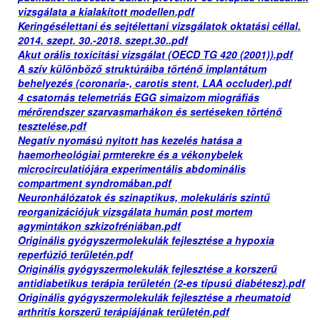
vizsgálata a kialakított modellen.pdf
Keringésélettani és sejtélettani vizsgálatok oktatási céllal.
2014. szept. 30.-2018. szept.30..pdf
Akut orális toxicitási vizsgálat (OECD TG 420 (2001)).pdf
A szív különböző struktúráiba történő implantátum
behelyezés (coronaria-, carotis stent, LAA occluder).pdf
4 csatornás telemetriás EGG simaizom miográfiás
mérőrendszer szarvasmarhákon és sertéseken történő
tesztelése.pdf
Negatív nyomású nyitott has kezelés hatása a
haemorheológiai prmterekre és a vékonybelek
microcirculatiójára experimentális abdominális
compartment syndromában.pdf
Neuronhálózatok és szinaptikus, molekuláris szintű
reorganizációjuk vizsgálata humán post mortem
agymintákon szkizofréniában.pdf
Originális gyógyszermolekulák fejlesztése a hypoxia
reperfúzió területén.pdf
Originális gyógyszermolekulák fejlesztése a korszerű
antidiabetikus terápia területén (2-es típusú diabétesz).pdf
Originális gyógyszermolekulák fejlesztése a rheumatoid
arthritis korszerű terápiájának területén.pdf