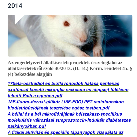
2014
Az engedélyezett állatkísérleti projektek összefoglalói az
állatkísérletekről szóló 40/2013. (II. 14.) Korm. rendelet 45. §
(4) bekezdése alapján
17beta-ösztradiol és bioflavonoidok hatása perifériás
axotómiát követő mikorglia reakcióra és idegsejt túlélésre
felnőtt Balb.c egérben.pdf
18F-fluoro-dezoxi-glükóz (18F-FDG) PET radiofarmakon
biodistribúciójának tesztelése egész testben.pdf
A bélfal és a bél mikroflórájának bélszakasz-specifikus
molekuláris változásai streptozotocin-indukált diabéteszes
patkányokban.pdf
A fizikai aktivitás és speciális tápanyagok vizsgálata az