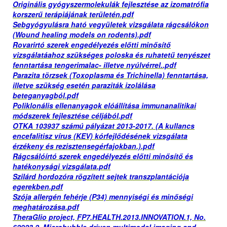
Originális gyógyszermolekulák fejlesztése az izomatrófia
korszerű terápiájának területén.pdf
Sebgyógyulásra ható vegyületek vizsgálata rágcsálókon
(Wound healing models on rodents).pdf
Rovarirtó szerek engedélyezés előtti minősítő
vizsgálatáahoz szükséges poloska és ruhatetű tenyészet
fenntartása tengerimalac- illetve nyúlvérrel..pdf
Parazita törzsek (Toxoplasma és Trichinella) fenntartása,
illetve szükség esetén paraziták izolálása
beteganyagból.pdf
Poliklonális ellenanyagok elóállítása immunanalitikai
módszerek fejlesztése céljából.pdf
OTKA 103937 számú pályázat 2013-2017. (A kullancs
encefalitisz vírus (KEV) kórfejlődésének vizsgálata
érzékeny és rezisztensegérfajokban.).pdf
Rágcsálóírtó szerek engedélyezés előtti minősítő és
hatékonysági vizsgálata.pdf
Szilárd hordozóra rögzített sejtek transzplantációja
egerekben.pdf
Szója allergén fehérje (P34) mennyiségi és minőségi
meghatározása.pdf
TheraGlio project, FP7.HEALTH.2013.INNOVATION.1, No.