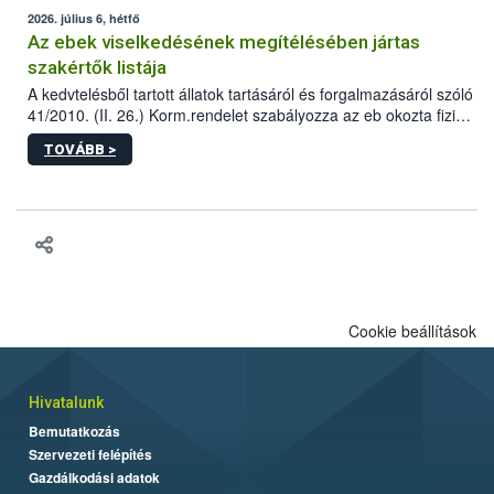
2026. július 6, hétfő
Az ebek viselkedésének megítélésében jártas
szakértők listája
A kedvtelésből tartott állatok tartásáról és forgalmazásáról szóló
41/2010. (II. 26.) Korm.rendelet szabályozza az eb okozta fizikai
sérülés, illetve ennek veszélye keletkezésekor felmerülő
TOVÁBB >
hatósági feladatokat, valamint a veszélyes eb tartását és annak
engedélyezését. Ezen eljárások során szükség esetén be kell
vonni az ebek viselkedésének megítélésében jártas szakértőt.
Cookie beállítások
Hivatalunk
Bemutatkozás
Szervezeti felépítés
Gazdálkodási adatok