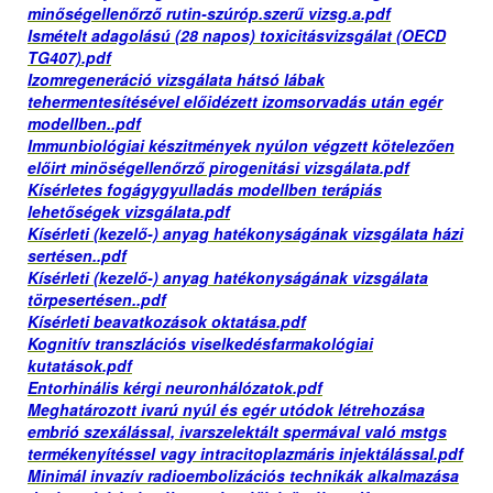
minőségellenőrző rutin-szúróp.szerű vizsg.a.pdf
Ismételt adagolású (28 napos) toxicitásvizsgálat (OECD
TG407).pdf
Izomregeneráció vizsgálata hátsó lábak
tehermentesítésével előidézett izomsorvadás után egér
modellben..pdf
Immunbiológiai készitmények nyúlon végzett kötelezően
előirt minöségellenőrző pirogenitási vizsgálata.pdf
Kísérletes fogágygyulladás modellben terápiás
lehetőségek vizsgálata.pdf
Kísérleti (kezelő-) anyag hatékonyságának vizsgálata házi
sertésen..pdf
Kísérleti (kezelő-) anyag hatékonyságának vizsgálata
törpesertésen..pdf
Kísérleti beavatkozások oktatása.pdf
Kognitív transzlációs viselkedésfarmakológiai
kutatások.pdf
Entorhinális kérgi neuronhálózatok.pdf
Meghatározott ivarú nyúl és egér utódok létrehozása
embrió szexálással, ivarszelektált spermával való mstgs
termékenyítéssel vagy intracitoplazmáris injektálással.pdf
Minimál invazív radioembolizációs technikák alkalmazása