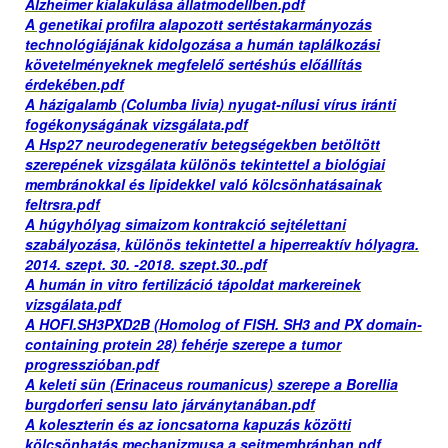
Alzheimer kialakulása állatmodellben.pdf
A genetikai profilra alapozott sertéstakarmányozás
technológiájának kidolgozása a humán taplálkozási
követelményeknek megfelelő sertéshús előállítás
érdekében.pdf
A házigalamb (Columba livia) nyugat-nílusi vírus iránti
fogékonyságának vizsgálata.pdf
A Hsp27 neurodegeneratív betegségekben betöltött
szerepének vizsgálata különös tekintettel a biológiai
membránokkal és lipidekkel való kölcsönhatásainak
feltrsra.pdf
A húgyhólyag simaizom kontrakció sejtélettani
szabályozása, különös tekintettel a hiperreaktív hólyagra.
2014. szept. 30. -2018. szept.30..pdf
A humán in vitro fertilizáció tápoldat markereinek
vizsgálata.pdf
A HOFI.SH3PXD2B (Homolog of FlSH. SH3 and PX domain-
containing protein 28) fehérje szerepe a tumor
progresszióban.pdf
A keleti sün (Erinaceus roumanicus) szerepe a Borellia
burgdorferi sensu lato járványtanában.pdf
A koleszterin és az ioncsatorna kapuzás közötti
kölcsönhatás mechanizmusa a sejtmembránban.pdf