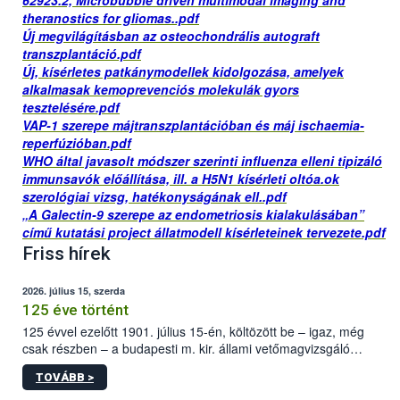
62923.2, Microbubble driven multimodal imaging and
theranostics for gliomas..pdf
Új megvilágításban az osteochondrális autograft
transzplantáció.pdf
Új, kísérletes patkánymodellek kidolgozása, amelyek
alkalmasak kemoprevenciós molekulák gyors
tesztelésére.pdf
VAP-1 szerepe májtranszplantációban és máj ischaemia-
reperfúzióban.pdf
WHO által javasolt módszer szerinti influenza elleni tipizáló
immunsavók előállítása, ill. a H5N1 kísérleti oltóa.ok
szerológiai vizsg, hatékonyságának ell..pdf
„A Galectin-9 szerepe az endometriosis kialakulásában”
című kutatási project állatmodell kísérleteinek tervezete.pdf
Friss hírek
2026. július 15, szerda
125 éve történt
125 évvel ezelőtt 1901. július 15-én, költözött be – igaz, még
csak részben – a budapesti m. kir. állami vetőmagvizsgáló
állomás a Kis Rókus utca 15. szám alatti, Czigler Győző által
TOVÁBB >
tervezett új épületébe.