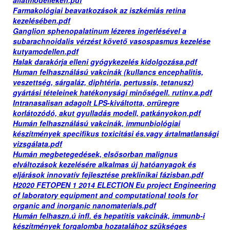
állatmodelleken.pdf
Farmakológiai beavatkozások az iszkémiás retina
kezelésében.pdf
Ganglion sphenopalatinum lézeres ingerlésével a
subarachnoidalis vérzést követő vasospasmus kezelése
kutyamodellen.pdf
Halak darakórja elleni gyógykezelés kidolgozása.pdf
Human felhasználású vakcinák (kullancs encephalitis,
veszettség, sárgaláz, diphtéria, pertussis, tetanusz)
gyártási tételeinek hatékonysági minőségell. rutinv.a.pdf
Intranasalisan adagolt LPS-kiváltotta, orrüregre
korlátozódó, akut gyulladás modell, patkányokon.pdf
Humán felhasználású vakcinák, immunbiológiai
készítmények specifikus toxicitási és.vagy ártalmatlansági
vizsgálata.pdf
Humán megbetegedések, elsősorban malignus
elváltozások kezelésére alkalmas új hatóanyagok és
eljárások innovatív fejlesztése preklinikai fázisban.pdf
H2020 FETOPEN 1 2014 ELECTION Eu project Engineering
of laboratory equipment and computational tools for
organic and inorganic nanomaterials.pdf
Humán felhaszn.ú infl. és hepatitis vakcinák, immunb-i
készítmények forgalomba hozatalához szükséges