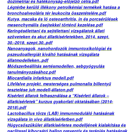
dozimetriai és hatékonyság-előjelző célra.pdf
Légtérbe kerülő illékony petrolkémiai termékek hatása a
bronchoalveoláris tér leukocita összetételére.pdf
Kutya, macska és ló osteoarthritis, ín és porcsérülések
mesenchymális ősejtekkel történő kezelése.pdf
Keringésélettani és sejtélettani vizsgálatok állati
szöveteken és akut állatkísérletekben. 2014. szept.
30.-2018. szept.30..pdf
Nanoanyagok, nanohordozók immuntoxikológiai és
pszeudoallergiát kiváltó hatásának vizsgálata
állatmodelleken..pdf
Módszerbeállítás sertésmodellen, sebgyógyulás
tanulmányozásához.pdf
Miocardialis infarktus modell.pdf
LifeValve projekt. mesterséges pulmonalis billentyű
tesztelése juh modell-állaton.pdf
Kísérleti állatok felhasználása a “Kísérleti állatok –
állatkísérletek” kurzus gyakorlati oktatásában (2014-
2018).pdf
Lactobacillus törzs (LAB) immunmoduláló hatásának
vizsgálata in vivo állatkísérIetben.pdf
Húgycsőszűkület állatkísérletes modelljének kialakítása és
paclitaxel kibocsátó ballon preventív és terápiás hatásának