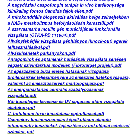
A nagydózisú caspofungin terápia in vivo hatékonysága
klinikailag fontos Candida fajok ellen.pdf
A rnitokondriális biogenezis aktiválása beige zsirsejtekben
a NAD+ metabolizmus befolyásolásán keresztül.pdf
A szarvasmarha motilin gén mutációjának funkcionális
vizsgálata (OTKA-PD 111964).pdf
Állványfehérjék vizsgálata génhiányos (knock-out) egerek
felhasználásával.pdf
Alváskísérletek patkányokon.pdf
Antagomirok és aptamerek hatásának vizsgálata sertésen
végzett szívinfarktus modellen (Fibrotarget projekt).pdf
Az egészszemű búza etetés hatásának vizsgálata
broilercsirkék teljesítményére az emésztés hatékonyságára,
valamint az emésztőszervek morfológiájára.pdf
Az energiaháztartás centrális szabályozásának
vizsgálata.pdf
Bőr külsőleges kezelése és UV sugárzás utáni vizsgálata
állatokon.pdf
C. botulinum toxin kimutatása egéroltással.pdf
Cserenkov lumineszcenciás képalkotáson alapuló
intraoperatív készülékek fejlesztése az onkológiai sebészet
számára..pdf