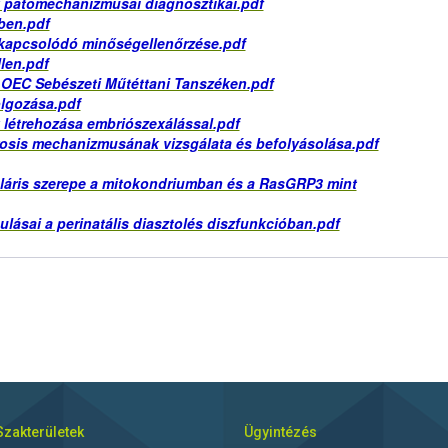
k patomechanizmusai diagnosztikai.pdf
ben.pdf
kapcsolódó minőségellenőrzése.pdf
len.pdf
E OEC Sebészeti Műtéttani Tanszéken.pdf
olgozása.pdf
 létrehozása embriószexálással.pdf
ecrosis mechanizmusának vizsgálata és befolyásolása.pdf
láris szerepe a mitokondriumban és a RasGRP3 mint
lásai a perinatális diasztolés diszfunkcióban.pdf
Szakterületek
Ügyintézés