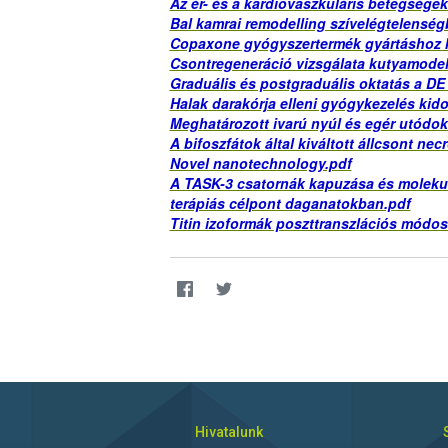
Az ér- és a kardiovaszkuláris betegsége
Bal kamrai remodelling szívelégtelenség
Copaxone gyógyszertermék gyártáshoz 
Csontregeneráció vizsgálata kutyamodel
Graduális és postgraduális oktatás a D
Halak darakórja elleni gyógykezelés kid
Meghatározott ivarú nyúl és egér utódok
A bifoszfátok által kiváltott állcsont n
Novel nanotechnology.pdf
A TASK-3 csatornák kapuzása és moleku
terápiás célpont daganatokban.pdf
Titin izoformák poszttranszlációs módosu
Hivatalunk