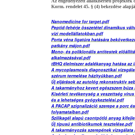
Az engedélyezett állatkísérleti projektek ös
Korm. rendelet 45. § (4) bekezdése alapj
Nanomedicine for target.pdf
Peptid-fehérje összetétel dinamikus vál
vízi modellállatokban.pdf
Porta véna ligatúra hatására bekövetkező
patkány májon.pdf
Mono- és poliklonális antitestek előáll
alkalmazásával.pdf
tBHQ élelmiszer adalékanyag hatása az 
A mycoplasmosis diagnosztikai vizsgála
szérum termelése házityúkban.pdf
Új eljárások az autológ rekonstruktív se
A takarmányhoz kevert egészszem búza h
Kísérleti tevékenység a veszettség víru
és a lehetséges gyógykeztelési.pdf
A PACAP szignalizáció szerepe a porc és
folyamataiban.pdf
Szilikagél alapú csontpótló anyag kifejl
Új típusú antibiotikumok tesztelése.pdf
A takarmányozás szerepének vizsgálata a