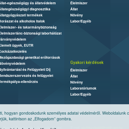
Állat-egészségügy és állatvédelem
Élelmiszer
Állategészségügyi diagnosztika
Állat
Állatgyógyászati termékek
Növény
Borászat és alkoholos italok
Labor/Egyéb
Élelmiszer- és takarmánybiztonság
Élelmiszerlánc-biztonsági laborhálózat
Járványvédelem
Kiemelt ügyek, EUTR
Kockázatkezelés
Mezőgazdasági genetikai erőforrások
Gyakori kérdések
Növényvédelem
Nyilvántartási és Felügyeleti Díj
Élelmiszer
Rendszerszervezés és felügyelet
Állat
Termékpálya-ellenőrzés
Növény
Laboratóriumok
Labor/Egyéb
, hogyan gondoskodunk személyes adatai védelméről. Weboldalunk cook
jük, kattintson az „Elfogadom” gombra.
Nemzeti Élelmiszerlánc-biztonsági Hivatal
E-mail:
ugyfelszolgalat@nebih.gov.hu