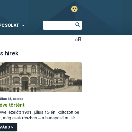
PCSOLAT
s hírek
úlius 15, szerda
éve történt
vvel ezelőtt 1901. július 15-én, költözött be
z, még csak részben – a budapesti m. kir.
i vetőmagvizsgáló állomás a Kis Rókus utca
VÁBB >
ám alatti, Czigler Győző által tervezett új