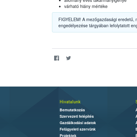
állomány éves takarmányigénye
várható hiány mértéke
FIGYELEM! A mezőgazdasági eredetű, n
engedélyezése tárgyában lefolytatott eng
Hivatalunk
Bemutatkozás
Szervezeti felépítés
Gazdálkodási adatok
Felügyeleti szervünk
Projektek