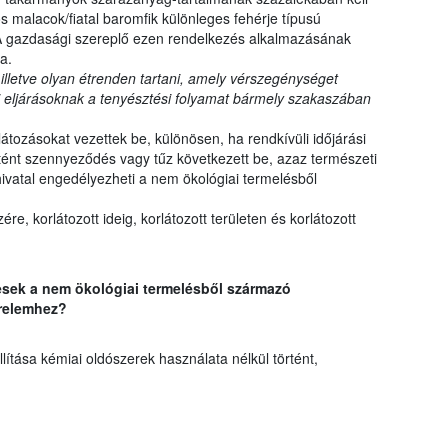
s malacok/fiatal baromfik különleges fehérje típusú
 A gazdasági szereplő ezen rendelkezés alkalmazásának
a.
 illetve olyan étrenden tartani, amely vérszegénységet
ási eljárásoknak a tenyésztési folyamat bármely szakaszában
tozásokat vezettek be, különösen, ha rendkívüli időjárási
örtént szennyeződés vagy tűz következett be, azaz természeti
vatal engedélyezheti a nem ökológiai termelésből
e, korlátozott ideig, korlátozott területen és korlátozott
ek a nem ökológiai termelésből származó
relemhez?
lítása kémiai oldószerek használata nélkül történt,