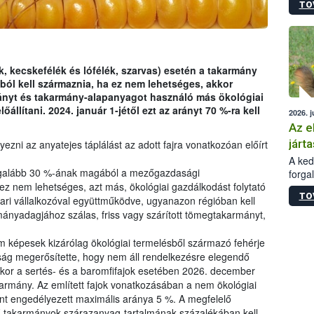
TO
irány
hatál
, kecskefélék és lófélék, szarvas) esetén a takarmány
ól kell származnia, ha ez nem lehetséges, akkor
ányt és takarmány-alapanyagot használó más ökológiai
lítani. 2024. január 1-jétől ezt az arányt 70 %-ra kell
2026. j
Az e
járta
yezni az anyatejes táplálást az adott fajra vonatkozóan előírt
A kedv
egalább 30 %-ának magából a mezőgazdasági
forga
ez nem lehetséges, azt más, ökológiai gazdálkodást folytató
Korm.
TO
sérül
i vállalkozóval együttműködve, ugyanazon régióban kell
felme
rmányadagjához szálas, friss vagy szárított tömegtakarmányt,
veszé
Ezen 
képesek kizárólag ökológiai termelésből származó fehérje
vonni
óság megerősítette, hogy nem áll rendelkezésre elegendő
jártas
kor a sertés- és a baromfifajok esetében 2026. december
karmány. Az említett fajok vonatkozásában a nem ökológiai
t engedélyezett maximális aránya 5 %. A megfelelő
ű takarmányok szárazanyag-tartalmának százalékában kell