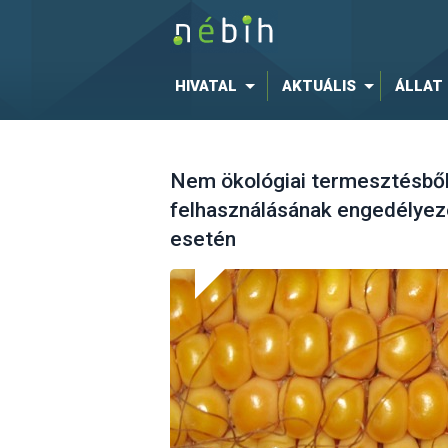
HIVATAL
AKTUÁLIS
ÁLLAT
Nem ökológiai termesztésbő
felhasználásának engedélyezé
esetén