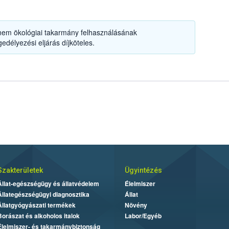
em ökológiai takarmány felhasználásának
edélyezési eljárás díjköteles.
Szakterületek
Ügyintézés
Állat-egészségügy és állatvédelem
Élelmiszer
Állategészségügyi diagnosztika
Állat
Állatgyógyászati termékek
Növény
Borászat és alkoholos italok
Labor/Egyéb
Élelmiszer- és takarmánybiztonság