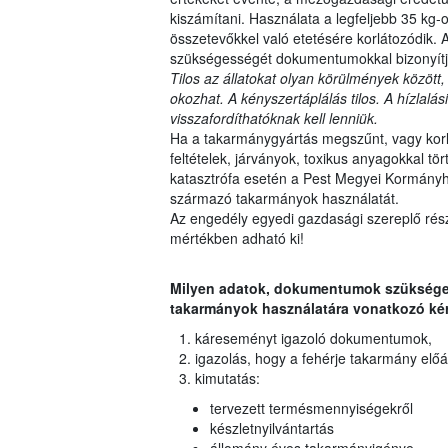
kiszámítani. Használata a legfeljebb 35 kg-o
összetevőkkel való etetésére korlátozódik.
szükségességét dokumentumokkal bizonyítj
Tilos az állatokat olyan körülmények között,
okozhat. A kényszertáplálás tilos. A hízlal
visszafordíthatóknak kell lenniük.
Ha a takarmánygyártás megszűnt, vagy korlá
feltételek, járványok, toxikus anyagokkal t
katasztrófa esetén a Pest Megyei Kormányhi
származó takarmányok használatát.
Az engedély egyedi gazdasági szereplő részér
mértékben adható ki!
Milyen adatok, dokumentumok szükséges
takarmányok használatára vonatkozó ké
káreseményt igazoló dokumentumok,
igazolás, hogy a fehérje takarmány előál
kimutatás:
tervezett termésmennyiségekről
készletnyilvántartás