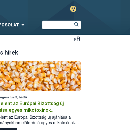
PCSOLAT
s hírek
augusztus 3, hétfő
elent az Európai Bizottság új
lása egyes mikotoxinok
rmányokban való jelenlétéről
lent az Európai Bizottság új ajánlása a
mányokban előforduló egyes mikotoxinokkal
olatban. A dokumentum 2027-től új