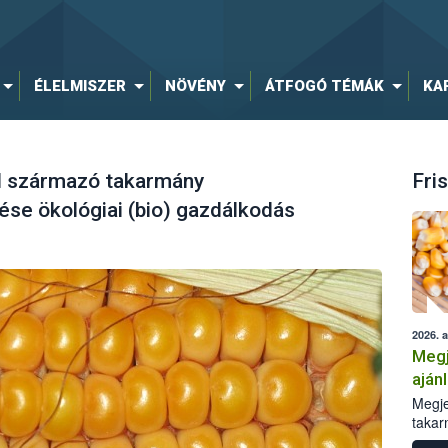
ÉLELMISZER
NÖVÉNY
ÁTFOGÓ TÉMÁK
KA
l származó takarmány
Fris
se ökológiai (bio) gazdálkodás
2026. 
Megj
aján
taka
Megje
takar
kapcs