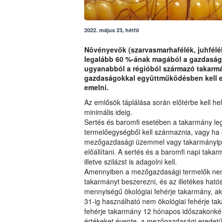
2022. május 23, hétfő
Növényevők (szarvasmarhafélék, juhfélék
legalább 60 %-ának magából a gazdaságb
ugyanabból a régióból származó takarm
gazdaságokkal együttműködésben kell előál
emelni.
Az emlősök táplálása során előtérbe kell hel
minimális ideig.
Sertés és baromfi esetében a takarmány l
termelőegységből kell származnia, vagy ha 
mezőgazdasági üzemmel vagy takarmányipar
előállítani. A sertés és a baromfi napi taka
illetve szilázst is adagolni kell.
Amennyiben a mezőgazdasági termelők nem 
takarmányt beszerezni, és az illetékes hat
mennyiségű ökológiai fehérje takarmány, ak
31-ig használható nem ökológiai fehérje ta
fehérje takarmány 12 hónapos időszakonkén
értékeket évente, a mezőgazdasági eredet