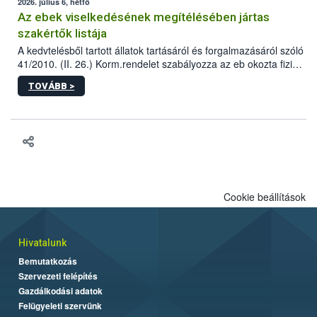
2026. július 6, hétfő
Az ebek viselkedésének megítélésében jártas
szakértők listája
A kedvtelésből tartott állatok tartásáról és forgalmazásáról szóló
41/2010. (II. 26.) Korm.rendelet szabályozza az eb okozta fizikai
sérülés, illetve ennek veszélye keletkezésekor felmerülő
TOVÁBB >
hatósági feladatokat, valamint a veszélyes eb tartását és annak
engedélyezését. Ezen eljárások során szükség esetén be kell
vonni az ebek viselkedésének megítélésében jártas szakértőt.
Cookie beállítások
Hivatalunk
Bemutatkozás
Szervezeti felépítés
Gazdálkodási adatok
Felügyeleti szervünk