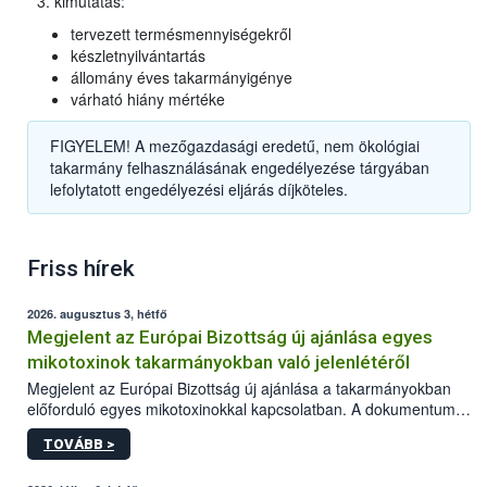
kimutatás:
tervezett termésmennyiségekről
készletnyilvántartás
állomány éves takarmányigénye
várható hiány mértéke
FIGYELEM! A mezőgazdasági eredetű, nem ökológiai
takarmány felhasználásának engedélyezése tárgyában
lefolytatott engedélyezési eljárás díjköteles.
Friss hírek
2026. augusztus 3, hétfő
Megjelent az Európai Bizottság új ajánlása egyes
mikotoxinok takarmányokban való jelenlétéről
Megjelent az Európai Bizottság új ajánlása a takarmányokban
előforduló egyes mikotoxinokkal kapcsolatban. A dokumentum
2027-től új irányértékek alkalmazását írja elő, és a jelenleg
TOVÁBB >
hatályos uniós ajánlások helyébe lép.