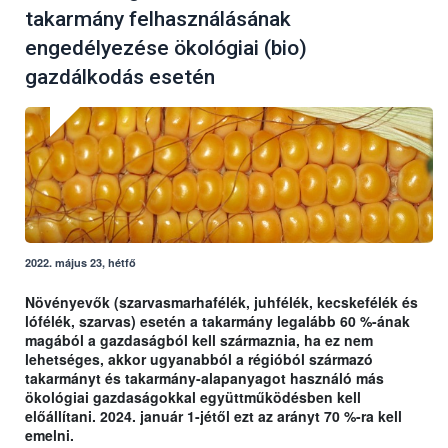
takarmány felhasználásának
engedélyezése ökológiai (bio)
gazdálkodás esetén
2022. május 23, hétfő
Növényevők (szarvasmarhafélék, juhfélék, kecskefélék és
lófélék, szarvas) esetén a takarmány legalább 60 %-ának
magából a gazdaságból kell származnia, ha ez nem
lehetséges, akkor ugyanabból a régióból származó
takarmányt és takarmány-alapanyagot használó más
ökológiai gazdaságokkal együttműködésben kell
előállítani. 2024. január 1-jétől ezt az arányt 70 %-ra kell
emelni.