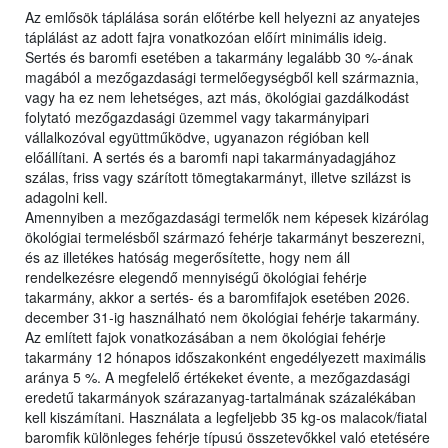
Az emlősök táplálása során előtérbe kell helyezni az anyatejes
táplálást az adott fajra vonatkozóan előírt minimális ideig.
Sertés és baromfi esetében a takarmány legalább 30 %-ának
magából a mezőgazdasági termelőegységből kell származnia,
vagy ha ez nem lehetséges, azt más, ökológiai gazdálkodást
folytató mezőgazdasági üzemmel vagy takarmányipari
vállalkozóval együttműködve, ugyanazon régióban kell
előállítani. A sertés és a baromfi napi takarmányadagjához
szálas, friss vagy szárított tömegtakarmányt, illetve szilázst is
adagolni kell.
Amennyiben a mezőgazdasági termelők nem képesek kizárólag
ökológiai termelésből származó fehérje takarmányt beszerezni,
és az illetékes hatóság megerősítette, hogy nem áll
rendelkezésre elegendő mennyiségű ökológiai fehérje
takarmány, akkor a sertés- és a baromfifajok esetében 2026.
december 31-ig használható nem ökológiai fehérje takarmány.
Az említett fajok vonatkozásában a nem ökológiai fehérje
takarmány 12 hónapos időszakonként engedélyezett maximális
aránya 5 %. A megfelelő értékeket évente, a mezőgazdasági
eredetű takarmányok szárazanyag-tartalmának százalékában
kell kiszámítani. Használata a legfeljebb 35 kg-os malacok/fiatal
baromfik különleges fehérje típusú összetevőkkel való etetésére