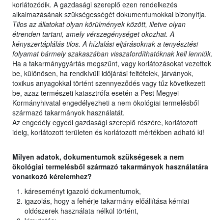
korlátozódik. A gazdasági szereplő ezen rendelkezés
alkalmazásának szükségességét dokumentumokkal bizonyítja.
Tilos az állatokat olyan körülmények között, illetve olyan
étrenden tartani, amely vérszegénységet okozhat. A
kényszertáplálás tilos. A hízlalási eljárásoknak a tenyésztési
folyamat bármely szakaszában visszafordíthatóknak kell lenniük.
Ha a takarmánygyártás megszűnt, vagy korlátozásokat vezettek
be, különösen, ha rendkívüli időjárási feltételek, járványok,
toxikus anyagokkal történt szennyeződés vagy tűz következett
be, azaz természeti katasztrófa esetén a Pest Megyei
Kormányhivatal engedélyezheti a nem ökológiai termelésből
származó takarmányok használatát.
Az engedély egyedi gazdasági szereplő részére, korlátozott
ideig, korlátozott területen és korlátozott mértékben adható ki!
Milyen adatok, dokumentumok szükségesek a nem
ökológiai termelésből származó takarmányok használatára
vonatkozó kérelemhez?
káreseményt igazoló dokumentumok,
igazolás, hogy a fehérje takarmány előállítása kémiai
oldószerek használata nélkül történt,