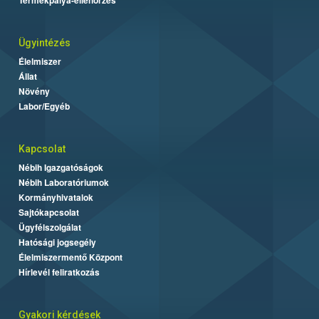
Ügyintézés
Élelmiszer
Állat
Növény
Labor/Egyéb
Kapcsolat
Nébih Igazgatóságok
Nébih Laboratóriumok
Kormányhivatalok
Sajtókapcsolat
Ügyfélszolgálat
Hatósági jogsegély
Élelmiszermentő Központ
Hírlevél feliratkozás
Gyakori kérdések