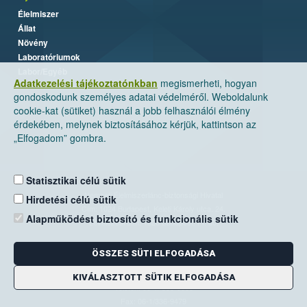
Élelmiszer
Állat
Növény
Laboratóriumok
Labor/Egyéb
Adatkezelési tájékoztatónkban
megismerheti, hogyan
gondoskodunk személyes adatai védelméről. Weboldalunk
cookie-kat (sütiket) használ a jobb felhasználói élmény
érdekében, melynek biztosításához kérjük, kattintson az
„Elfogadom” gombra.
Statisztikai célú sütik
Nemzeti Élelmiszerlánc-biztonsági Hivatal
Hirdetési célú sütik
Cím: 1024 Budapest, Keleti Károly utca. 24.
Alapműködést biztosító és funkcionális sütik
Levelezési cím: 1525 Budapest. Pf. 30.
ÖSSZES SÜTI ELFOGADÁSA
E-mail:
ugyfelszolgalat@nebih.gov.hu
Zöld szám: 06-80/263-244
KIVÁLASZTOTT SÜTIK ELFOGADÁSA
Telefon: 06-1/ 336-9000
Fax: 06-1/336-9479