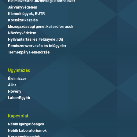
Élelmiszerlánc-biztonsági laborhálózat
Járványvédelem
Kiemelt ügyek, EUTR
Kockázatkezelés
Mezőgazdasági genetikai erőforrások
Növényvédelem
Nyilvántartási és Felügyeleti Díj
Rendszerszervezés és felügyelet
Termékpálya-ellenőrzés
Ügyintézés
Élelmiszer
Állat
Növény
Labor/Egyéb
Kapcsolat
Nébih Igazgatóságok
Nébih Laboratóriumok
Kormányhivatalok