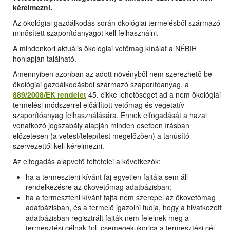
kérelmezni.
Az ökológiai gazdálkodás során ökológiai termelésből származó
minősített szaporítóanyagot kell felhasználni.
A mindenkori aktuális ökológiai vetőmag kínálat a NÉBIH
honlapján található.
Amennyiben azonban az adott növényből nem szerezhető be
ökológiai gazdálkodásból származó szaporítóanyag, a
889/2008/EK rendelet
45. cikke lehetőséget ad a nem ökológiai
termelési módszerrel előállított vetőmag és vegetatív
szaporítóanyag felhasználására. Ennek elfogadását a hazai
vonatkozó jogszabály alapján minden esetben írásban
előzetesen (a vetést/telepítést megelőzően) a tanúsító
szervezettől kell kérelmezni.
Az elfogadás alapvető feltételei a következők:
ha a termeszteni kívánt faj egyetlen fajtája sem áll
rendelkezésre az ökovetőmag adatbázisban;
ha a termeszteni kívánt fajta nem szerepel az ökovetőmag
adatbázisban, és a termelő igazolni tudja, hogy a hivatkozott
adatbázisban regisztrált fajták nem felelnek meg a
termesztési célnak (pl. csemegekukorica a termesztési cél,