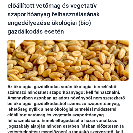
előállított vetőmag és vegetatív
szaporítóanyag felhasználásának
engedélyezése ökológiai (bio)
gazdálkodás esetén
Az ökológiai gazdálkodás során ökológiai termelésből
származó minősített szaporítóanyagot kell felhasználni.
Amennyiben azonban az adott növényből nem szerezhető
be ökológiai gazdálkodásból származó szaporítóanyag,
lehetőség nyílik a nem ökológiai termelési módszerrel
előállított vetőmag és vegetatív szaporítóanyag
felhasználására. Ennek elfogadását a hazai vonatkozó
jogszabály alapján minden esetben írásban előzetesen (a
vetést/telepítést megelőzően) a tanúsító szervezettől kell