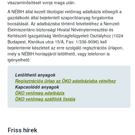
visszaminősítését vonja maga után.
A NÉBIH által kezelt ökológiai vetőmag adatbázis elősegíti a
gazdálkodó által bejelentett szaporítóanyag forgalomba
bocsátását. Az adatbázisba történő felvételéhez a Nemzeti
Élelmiszerlánc-biztonsági Hivatal Növénytermesztési és
Kertészeti Igazgatóság Vetőmagfelügyeleti Osztályhoz (1024
Budapest, Kisrókus utca 15/A, Fax: 1/336-9096) kell
bejelentenie készleteit az erre szolgáló regisztrációs űrlapon,
mely a NÉBIH honlapjáról letölthető, vagy telefonon is
igényelhető.
Letölthető anyagok
Regisztrációs űrlap az ÖKO adatbázisba vételhez
Kapcsolódó anyagok
ÖKO vetőmag adatbázis
ÖKO vetőmag szállítók listája
Friss hírek