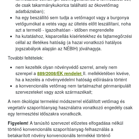
de csak takarmánykukorica található az ökovetőmag
adatbázisban);
ha egy beszállító sem tudja a vetőmagot vagy a burgonya
vetőgumókat a vetés vagy az ültetés előtt leszállítani, noha
azt a termelő - igazolhatóan - időben megrendelte
ha kutatáshoz, kisparcellás kísérletekhez és fajtamegőrzési
céllal az illetékes hatóság (a hazai vonatkozó hatályos
jogszabályok alapján az NÉBIH) jóváhagyja.
További feltételek:
nem kezelték olyan növényvédő szerrel, amely nem
szerepel a
889/2008/EK rendelet
II. mellékletében kivéve,
ha a kezelés a növényvédelmi hatóság előírására történt
a konvencionális vetőmag nem tartalmazhat génmanipulált
szervezeteket vagy azok származékait;
A nem ökológiai termelési módszerrel előállított vetőmag és
vegetatív szaporítóanyag használatra vonatkozó engedély csak
egy termesztési időszakra vonatkozik.
Figyelem!
A tanúsító szervezet előzetes elfogadása nélkül
történő konvencionális szaporítóanyag-felhasználás a
betakarított növény konvencionális termékké történő