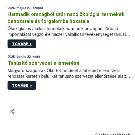
2026. május 27, szerda
Harmadik országból származó ökológiai termékek
behozatala és forgalomba hozatala
Ökológiai és átállási termékek harmadik országból történő
importálását végző élelmiszer-vállalkozó tevékenységét tanúsító
szervezet ellenőrzése alatt folytathatja. E célból szükséges a
TOVÁBB >
tevékenység megkezdése előtt a szervezetnél a nyilvántartásba
vételét kérni.
2025. április 22, kedd
Tanúsító szervezet elismerése
Magyarországon az Öko EK rendelet által előírt ellenőrzési
rendszer keretén belül két tanúsító szervezet ellenőrzése alatt
tevékenykedhetnek az ökológiai gazdálkodást folytatni kívánó
TOVÁBB >
gazdálkodók. A 34/2013. VM rendelet alapján az ökológiai
termelés, feldolgozás, forgalmazás ellenőrzési és tanúsítási
tevékenység végzésére a NÉBIH jogosult tanúsító szervezetet
elismerni.
Cookie beállítások