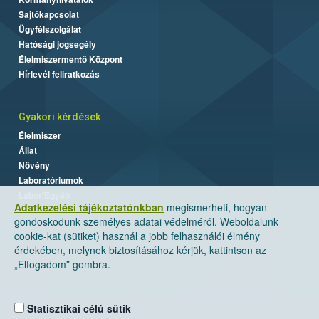
Sajtókapcsolat
Ügyfélszolgálat
Hatósági jogsegély
Élelmiszermentő Központ
Hírlevél feliratkozás
Gyakori kérdések
Élelmiszer
Állat
Növény
Laboratóriumok
Labor/Egyéb
Adatkezelési tájékoztatónkban
megismerheti, hogyan
gondoskodunk személyes adatai védelméről. Weboldalunk
cookie-kat (sütiket) használ a jobb felhasználói élmény
érdekében, melynek biztosításához kérjük, kattintson az
„Elfogadom” gombra.
Statisztikai célú sütik