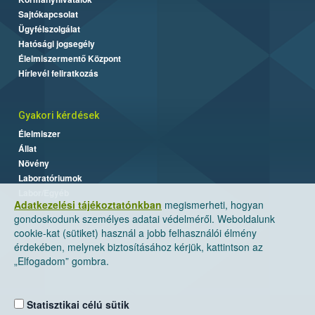
Sajtókapcsolat
Ügyfélszolgálat
Hatósági jogsegély
Élelmiszermentő Központ
Hírlevél feliratkozás
Gyakori kérdések
Élelmiszer
Állat
Növény
Laboratóriumok
Labor/Egyéb
Adatkezelési tájékoztatónkban
megismerheti, hogyan
gondoskodunk személyes adatai védelméről. Weboldalunk
cookie-kat (sütiket) használ a jobb felhasználói élmény
érdekében, melynek biztosításához kérjük, kattintson az
„Elfogadom” gombra.
Statisztikai célú sütik