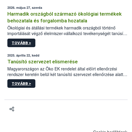
2026. május 27, szerda
Harmadik országból származó ökológiai termékek
behozatala és forgalomba hozatala
Ökológiai és átállási termékek harmadik országból történő
importálását végző élelmiszer-vállalkozó tevékenységét tanúsító
szervezet ellenőrzése alatt folytathatja. E célból szükséges a
TOVÁBB >
tevékenység megkezdése előtt a szervezetnél a nyilvántartásba
vételét kérni.
2025. április 22, kedd
Tanúsító szervezet elismerése
Magyarországon az Öko EK rendelet által előírt ellenőrzési
rendszer keretén belül két tanúsító szervezet ellenőrzése alatt
tevékenykedhetnek az ökológiai gazdálkodást folytatni kívánó
TOVÁBB >
gazdálkodók. A 34/2013. VM rendelet alapján az ökológiai
termelés, feldolgozás, forgalmazás ellenőrzési és tanúsítási
tevékenység végzésére a NÉBIH jogosult tanúsító szervezetet
elismerni.
Cookie beállítások