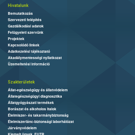
Hivatalunk
Bemutatkozás
Szervezeti felépítés
Gazdálkodási adatok
Felügyeleti szervünk
Projektek
Kapcsolódó linkek
Adatkezelési tájékoztató
Akadálymentességi nyilatkozat
Üzemeltetési információ
Szakterületek
Állat-egészségügy és állatvédelem
Állategészségügyi diagnosztika
Állatgyógyászati termékek
Borászat és alkoholos italok
Élelmiszer- és takarmánybiztonság
Élelmiszerlánc-biztonsági laborhálózat
Járványvédelem
Kiemelt ügyek, EUTR