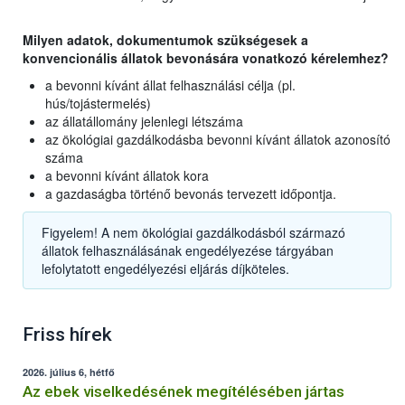
Milyen adatok, dokumentumok szükségesek a
konvencionális állatok bevonására vonatkozó kérelemhez?
a bevonni kívánt állat felhasználási célja (pl.
hús/tojástermelés)
az állatállomány jelenlegi létszáma
az ökológiai gazdálkodásba bevonni kívánt állatok azonosító
száma
a bevonni kívánt állatok kora
a gazdaságba történő bevonás tervezett időpontja.
Figyelem! A nem ökológiai gazdálkodásból származó
állatok felhasználásának engedélyezése tárgyában
lefolytatott engedélyezési eljárás díjköteles.
Friss hírek
2026. július 6, hétfő
Az ebek viselkedésének megítélésében jártas