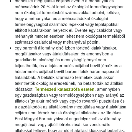
méhészet megújítása céljából évente a méhanyák és
méhcsaládok 20 %-át lehet az ökológiai termelőegységben
nem ökológiai termelésből származókkal pótolni, feltéve,
hogy a méhanyákat és a méhcsaládokat ökológiai
termelőegységből származó lépekkel vagy lépalapokkal
ellátott kaptárakban helyezik el. Évente egy családot vagy
méhanyát minden esetben lehet nem ökológiai termelésből
származó családdal vagy méhanyával pótolni.
egy baromfi állomány első ízben történő kialakításakor,
megújításakor vagy átalakításakor, és amennyiben a
gazdálkodó minőségi és mennyiségi igényei nem
teljesíthetők, és a tojástermelés céljából bevitt jércék és a
hústermelés céljából bevitt baromfifélék háromnaposnál
fiatalabbak. A belőlük származó termékek csak akkor
tekinthetők ökológiai eredetűnek, ha betartották az átállási
időszakot.
Természeti katasztrófa esetén
, amennyiben
egy gazdaságban vagy termelőegységben nagy arányú az
állatok (így akár méhek vagy egyéb rovarok) pusztulása és
a gazdálkodók az állatállomány megújítása vagy átalakítása
céljára nem férnek hozzá ökológiai állatokhoz az illetékes
Pest Megyei Kormányhivatal engedélyezheti az állomány
megújítását vagy újbóli létrehozását konvencionális
állatokkal feltéve, hogy az előírt átállási időszakot betartják.