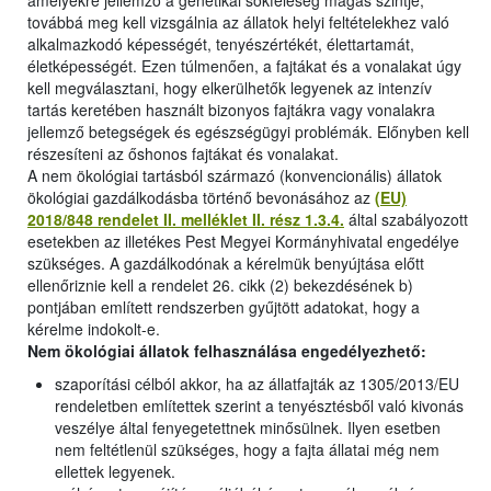
amelyekre jellemző a genetikai sokféleség magas szintje,
továbbá meg kell vizsgálnia az állatok helyi feltételekhez való
alkalmazkodó képességét, tenyészértékét, élettartamát,
életképességét. Ezen túlmenően, a fajtákat és a vonalakat úgy
kell megválasztani, hogy elkerülhetők legyenek az intenzív
tartás keretében használt bizonyos fajtákra vagy vonalakra
jellemző betegségek és egészségügyi problémák. Előnyben kell
részesíteni az őshonos fajtákat és vonalakat.
A nem ökológiai tartásból származó (konvencionális) állatok
ökológiai gazdálkodásba történő bevonásához az
(EU)
2018/848 rendelet II. melléklet II. rész 1.3.4.
által szabályozott
esetekben az illetékes Pest Megyei Kormányhivatal engedélye
szükséges. A gazdálkodónak a kérelmük benyújtása előtt
ellenőriznie kell a rendelet 26. cikk (2) bekezdésének b)
pontjában említett rendszerben gyűjtött adatokat, hogy a
kérelme indokolt-e.
Nem ökológiai állatok felhasználása engedélyezhető:
szaporítási célból akkor, ha az állatfajták az 1305/2013/EU
rendeletben említettek szerint a tenyésztésből való kivonás
veszélye által fenyegetettnek minősülnek. Ilyen esetben
nem feltétlenül szükséges, hogy a fajta állatai még nem
ellettek legyenek.