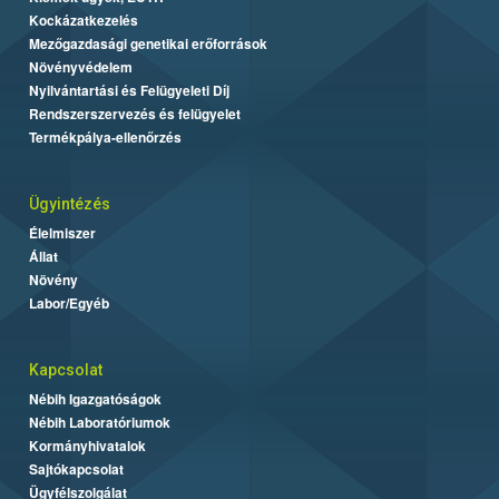
Kockázatkezelés
Mezőgazdasági genetikai erőforrások
Növényvédelem
Nyilvántartási és Felügyeleti Díj
Rendszerszervezés és felügyelet
Termékpálya-ellenőrzés
Ügyintézés
Élelmiszer
Állat
Növény
Labor/Egyéb
Kapcsolat
Nébih Igazgatóságok
Nébih Laboratóriumok
Kormányhivatalok
Sajtókapcsolat
Ügyfélszolgálat