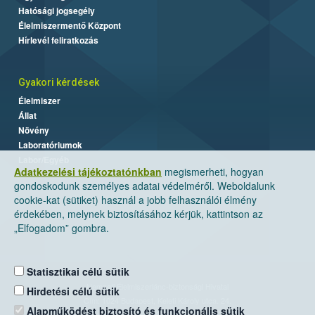
Hatósági jogsegély
Élelmiszermentő Központ
Hírlevél feliratkozás
Gyakori kérdések
Élelmiszer
Állat
Növény
Laboratóriumok
Labor/Egyéb
Adatkezelési tájékoztatónkban
megismerheti, hogyan
gondoskodunk személyes adatai védelméről. Weboldalunk
cookie-kat (sütiket) használ a jobb felhasználói élmény
érdekében, melynek biztosításához kérjük, kattintson az
„Elfogadom” gombra.
Statisztikai célú sütik
Nemzeti Élelmiszerlánc-biztonsági Hivatal
Hirdetési célú sütik
Cím: 1024 Budapest, Keleti Károly utca. 24.
Alapműködést biztosító és funkcionális sütik
Levelezési cím: 1525 Budapest. Pf. 30.