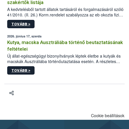
szakértők listája
A kedvtelésből tartott állatok tartásáról és forgalmazásáról szóló
41/2010. (II. 26.) Korm.rendelet szabályozza az eb okozta fizikai
sérülés, illetve ennek veszélye keletkezésekor felmerülő
TOVÁBB >
hatósági feladatokat, valamint a veszélyes eb tartását és annak
engedélyezését. Ezen eljárások során szükség esetén be kell
vonni az ebek viselkedésének megítélésében jártas szakértőt.
2026. június 17, szerda
Kutya, macska Ausztráliába történő beutaztatásának
feltételei
Új állat-egészségügyi bizonyítványok léptek életbe a kutyák és
macskák Ausztráliába történőutaztatása esetén. A részletes
feltételek a mellékletekben olvashatók.
TOVÁBB >
Cookie beállítások