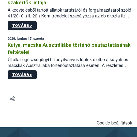
szakértők listája
A kedvtelésből tartott állatok tartásáról és forgalmazásáról szóló
41/2010. (II. 26.) Korm.rendelet szabályozza az eb okozta fizikai
sérülés, illetve ennek veszélye keletkezésekor felmerülő
TOVÁBB >
hatósági feladatokat, valamint a veszélyes eb tartását és annak
engedélyezését. Ezen eljárások során szükség esetén be kell
vonni az ebek viselkedésének megítélésében jártas szakértőt.
2026. június 17, szerda
Kutya, macska Ausztráliába történő beutaztatásának
feltételei
Új állat-egészségügyi bizonyítványok léptek életbe a kutyák és
macskák Ausztráliába történőutaztatása esetén. A részletes
feltételek a mellékletekben olvashatók.
TOVÁBB >
Cookie beállítások