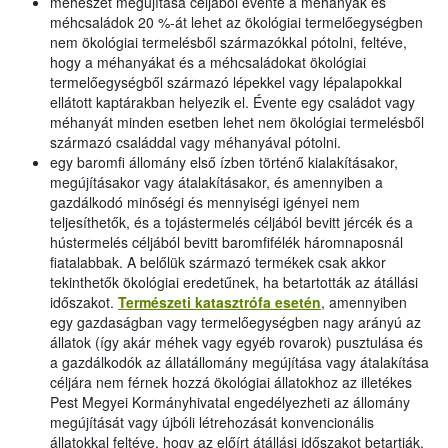
méhészet megújítása céljából évente a méhanyák és
méhcsaládok 20 %-át lehet az ökológiai termelőegységben
nem ökológiai termelésből származókkal pótolni, feltéve,
hogy a méhanyákat és a méhcsaládokat ökológiai
termelőegységből származó lépekkel vagy lépalapokkal
ellátott kaptárakban helyezik el. Évente egy családot vagy
méhanyát minden esetben lehet nem ökológiai termelésből
származó családdal vagy méhanyával pótolni.
egy baromfi állomány első ízben történő kialakításakor,
megújításakor vagy átalakításakor, és amennyiben a
gazdálkodó minőségi és mennyiségi igényei nem
teljesíthetők, és a tojástermelés céljából bevitt jércék és a
hústermelés céljából bevitt baromfifélék háromnaposnál
fiatalabbak. A belőlük származó termékek csak akkor
tekinthetők ökológiai eredetűnek, ha betartották az átállási
időszakot.
Természeti katasztrófa esetén
, amennyiben
egy gazdaságban vagy termelőegységben nagy arányú az
állatok (így akár méhek vagy egyéb rovarok) pusztulása és
a gazdálkodók az állatállomány megújítása vagy átalakítása
céljára nem férnek hozzá ökológiai állatokhoz az illetékes
Pest Megyei Kormányhivatal engedélyezheti az állomány
megújítását vagy újbóli létrehozását konvencionális
állatokkal feltéve, hogy az előírt átállási időszakot betartják.