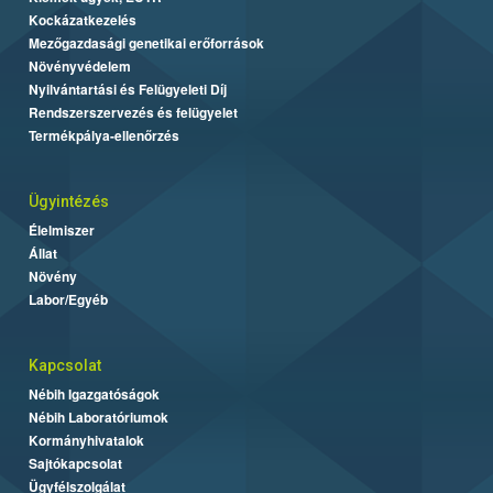
Kockázatkezelés
Mezőgazdasági genetikai erőforrások
Növényvédelem
Nyilvántartási és Felügyeleti Díj
Rendszerszervezés és felügyelet
Termékpálya-ellenőrzés
Ügyintézés
Élelmiszer
Állat
Növény
Labor/Egyéb
Kapcsolat
Nébih Igazgatóságok
Nébih Laboratóriumok
Kormányhivatalok
Sajtókapcsolat
Ügyfélszolgálat