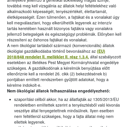
amelyekre jellemző a genetikai sokféleség magas szintje,
továbbá meg kell vizsgálnia az állatok helyi feltételekhez való
alkalmazkodó képességét, tenyészértékét, élettartamát,
életképességét. Ezen túlmenően, a fajtákat és a vonalakat úgy
kell megválasztani, hogy elkerülhetők legyenek az intenzív
tartás keretében használt bizonyos fajtákra vagy vonalakra
jellemző betegségek és egészségügyi problémák. Előnyben kell
részesíteni az őshonos fajtákat és vonalakat.
A nem ökológiai tartásból származó (konvencionális) állatok
ökológiai gazdálkodásba történő bevonásához az
(EU)
2018/848 rendelet II. melléklet II. rész 1.3.4.
által szabályozott
esetekben az illetékes Pest Megyei Kormányhivatal engedélye
szükséges. A gazdálkodónak a kérelmük benyújtása előtt
ellenőriznie kell a rendelet 26. cikk (2) bekezdésének b)
pontjában említett rendszerben gyűjtött adatokat, hogy a
kérelme indokolt-e.
Nem ökológiai állatok felhasználása engedélyezhető:
szaporítási célból akkor, ha az állatfajták az 1305/2013/EU
rendeletben említettek szerint a tenyésztésből való kivonás
veszélye által fenyegetettnek minősülnek. Ilyen esetben
nem feltétlenül szükséges, hogy a fajta állatai még nem
ellettek legyenek.