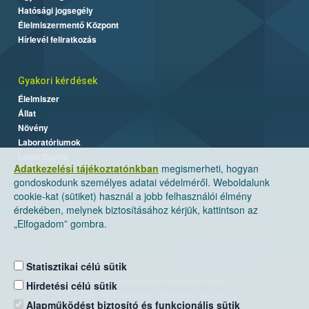
Hatósági jogsegély
Élelmiszermentő Központ
Hírlevél feliratkozás
Gyakori kérdések
Élelmiszer
Állat
Növény
Laboratóriumok
Labor/Egyéb
Adatkezelési tájékoztatónkban
megismerheti, hogyan
gondoskodunk személyes adatai védelméről. Weboldalunk
cookie-kat (sütiket) használ a jobb felhasználói élmény
érdekében, melynek biztosításához kérjük, kattintson az
„Elfogadom” gombra.
Statisztikai célú sütik
Nemzeti Élelmiszerlánc-biztonsági Hivatal
Hirdetési célú sütik
Cím: 1024 Budapest, Keleti Károly utca. 24.
Alapműködést biztosító és funkcionális sütik
Levelezési cím: 1525 Budapest. Pf. 30.