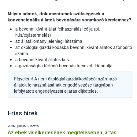
Milyen adatok, dokumentumok szükségesek a
konvencionális állatok bevonására vonatkozó kérelemhez?
a bevonni kívánt állat felhasználási célja (pl.
hús/tojástermelés)
az állatállomány jelenlegi létszáma
az ökológiai gazdálkodásba bevonni kívánt állatok azonosító
száma
a bevonni kívánt állatok kora
a gazdaságba történő bevonás tervezett időpontja.
Figyelem! A nem ökológiai gazdálkodásból származó
állatok felhasználásának engedélyezése tárgyában
lefolytatott engedélyezési eljárás díjköteles.
Friss hírek
2026. július 6, hétfő
Az ebek viselkedésének megítélésében jártas