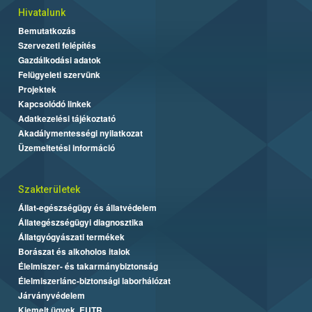
Hivatalunk
Bemutatkozás
Szervezeti felépítés
Gazdálkodási adatok
Felügyeleti szervünk
Projektek
Kapcsolódó linkek
Adatkezelési tájékoztató
Akadálymentességi nyilatkozat
Üzemeltetési információ
Szakterületek
Állat-egészségügy és állatvédelem
Állategészségügyi diagnosztika
Állatgyógyászati termékek
Borászat és alkoholos italok
Élelmiszer- és takarmánybiztonság
Élelmiszerlánc-biztonsági laborhálózat
Járványvédelem
Kiemelt ügyek, EUTR