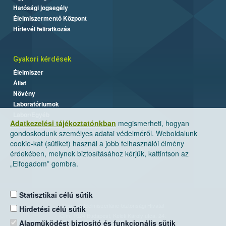
Hatósági jogsegély
Élelmiszermentő Központ
Hírlevél feliratkozás
Gyakori kérdések
Élelmiszer
Állat
Növény
Laboratóriumok
Labor/Egyéb
Adatkezelési tájékoztatónkban
megismerheti, hogyan
gondoskodunk személyes adatai védelméről. Weboldalunk
cookie-kat (sütiket) használ a jobb felhasználói élmény
érdekében, melynek biztosításához kérjük, kattintson az
„Elfogadom” gombra.
Statisztikai célú sütik
Nemzeti Élelmiszerlánc-biztonsági Hivatal
Hirdetési célú sütik
Cím: 1024 Budapest, Keleti Károly utca. 24.
Alapműködést biztosító és funkcionális sütik
Levelezési cím: 1525 Budapest. Pf. 30.