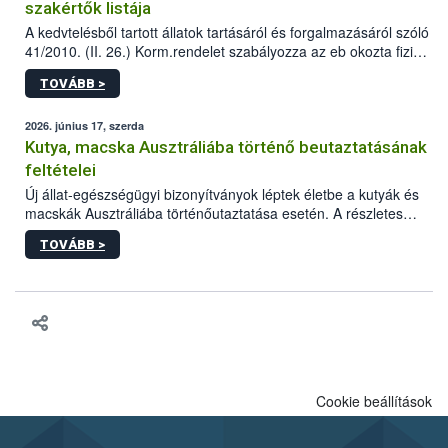
szakértők listája
A kedvtelésből tartott állatok tartásáról és forgalmazásáról szóló
41/2010. (II. 26.) Korm.rendelet szabályozza az eb okozta fizikai
sérülés, illetve ennek veszélye keletkezésekor felmerülő
TOVÁBB >
hatósági feladatokat, valamint a veszélyes eb tartását és annak
engedélyezését. Ezen eljárások során szükség esetén be kell
vonni az ebek viselkedésének megítélésében jártas szakértőt.
2026. június 17, szerda
Kutya, macska Ausztráliába történő beutaztatásának
feltételei
Új állat-egészségügyi bizonyítványok léptek életbe a kutyák és
macskák Ausztráliába történőutaztatása esetén. A részletes
feltételek a mellékletekben olvashatók.
TOVÁBB >
Cookie beállítások