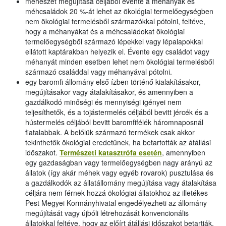
méhészet megújítása céljából évente a méhanyák és
méhcsaládok 20 %-át lehet az ökológiai termelőegységben
nem ökológiai termelésből származókkal pótolni, feltéve,
hogy a méhanyákat és a méhcsaládokat ökológiai
termelőegységből származó lépekkel vagy lépalapokkal
ellátott kaptárakban helyezik el. Évente egy családot vagy
méhanyát minden esetben lehet nem ökológiai termelésből
származó családdal vagy méhanyával pótolni.
egy baromfi állomány első ízben történő kialakításakor,
megújításakor vagy átalakításakor, és amennyiben a
gazdálkodó minőségi és mennyiségi igényei nem
teljesíthetők, és a tojástermelés céljából bevitt jércék és a
hústermelés céljából bevitt baromfifélék háromnaposnál
fiatalabbak. A belőlük származó termékek csak akkor
tekinthetők ökológiai eredetűnek, ha betartották az átállási
időszakot.
Természeti katasztrófa esetén
, amennyiben
egy gazdaságban vagy termelőegységben nagy arányú az
állatok (így akár méhek vagy egyéb rovarok) pusztulása és
a gazdálkodók az állatállomány megújítása vagy átalakítása
céljára nem férnek hozzá ökológiai állatokhoz az illetékes
Pest Megyei Kormányhivatal engedélyezheti az állomány
megújítását vagy újbóli létrehozását konvencionális
állatokkal feltéve, hogy az előírt átállási időszakot betartják.