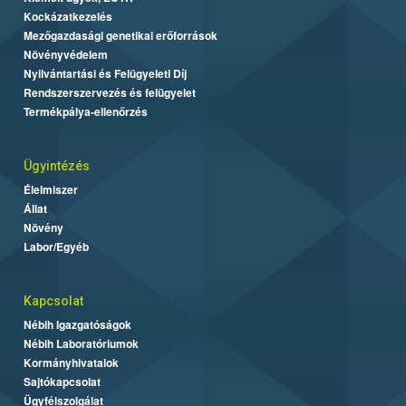
Kockázatkezelés
Mezőgazdasági genetikai erőforrások
Növényvédelem
Nyilvántartási és Felügyeleti Díj
Rendszerszervezés és felügyelet
Termékpálya-ellenőrzés
Ügyintézés
Élelmiszer
Állat
Növény
Labor/Egyéb
Kapcsolat
Nébih Igazgatóságok
Nébih Laboratóriumok
Kormányhivatalok
Sajtókapcsolat
Ügyfélszolgálat