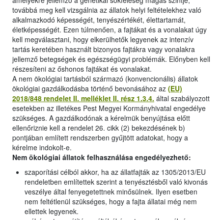
amelyekre jellemző a genetikai sokféleség magas szintje,
továbbá meg kell vizsgálnia az állatok helyi feltételekhez való
alkalmazkodó képességét, tenyészértékét, élettartamát,
életképességét. Ezen túlmenően, a fajtákat és a vonalakat úgy
kell megválasztani, hogy elkerülhetők legyenek az intenzív
tartás keretében használt bizonyos fajtákra vagy vonalakra
jellemző betegségek és egészségügyi problémák. Előnyben kell
részesíteni az őshonos fajtákat és vonalakat.
A nem ökológiai tartásból származó (konvencionális) állatok
ökológiai gazdálkodásba történő bevonásához az
(EU)
2018/848 rendelet II. melléklet II. rész 1.3.4.
által szabályozott
esetekben az illetékes Pest Megyei Kormányhivatal engedélye
szükséges. A gazdálkodónak a kérelmük benyújtása előtt
ellenőriznie kell a rendelet 26. cikk (2) bekezdésének b)
pontjában említett rendszerben gyűjtött adatokat, hogy a
kérelme indokolt-e.
Nem ökológiai állatok felhasználása engedélyezhető:
szaporítási célból akkor, ha az állatfajták az 1305/2013/EU
rendeletben említettek szerint a tenyésztésből való kivonás
veszélye által fenyegetettnek minősülnek. Ilyen esetben
nem feltétlenül szükséges, hogy a fajta állatai még nem
ellettek legyenek.