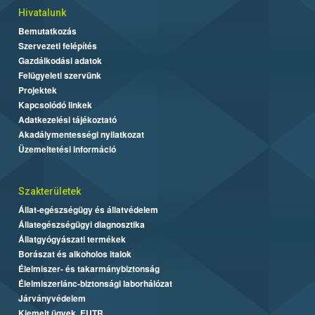
Hivatalunk
Bemutatkozás
Szervezeti felépítés
Gazdálkodási adatok
Felügyeleti szervünk
Projektek
Kapcsolódó linkek
Adatkezelési tájékoztató
Akadálymentességi nyilatkozat
Üzemeltetési információ
Szakterületek
Állat-egészségügy és állatvédelem
Állategészségügyi diagnosztika
Állatgyógyászati termékek
Borászat és alkoholos italok
Élelmiszer- és takarmánybiztonság
Élelmiszerlánc-biztonsági laborhálózat
Járványvédelem
Kiemelt ügyek, EUTR