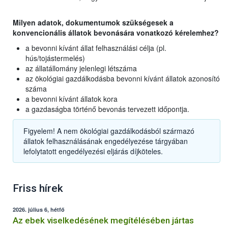
Milyen adatok, dokumentumok szükségesek a
konvencionális állatok bevonására vonatkozó kérelemhez?
a bevonni kívánt állat felhasználási célja (pl.
hús/tojástermelés)
az állatállomány jelenlegi létszáma
az ökológiai gazdálkodásba bevonni kívánt állatok azonosító
száma
a bevonni kívánt állatok kora
a gazdaságba történő bevonás tervezett időpontja.
Figyelem! A nem ökológiai gazdálkodásból származó
állatok felhasználásának engedélyezése tárgyában
lefolytatott engedélyezési eljárás díjköteles.
Friss hírek
2026. július 6, hétfő
Az ebek viselkedésének megítélésében jártas