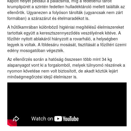
kapott helyet például a palacsinta, míg a fedetlenül tárolt
krumplipürét a szintén fedetlen hulladéktároló mellett találták az
ellenőrök. Ugyanezen a folyóson tárolták (ugyancsak nem zárt
formában) a szárazárut és ételmaradékot is.
A hűtőkamrában különböző higiéniai megítélésű élelmiszereket
tartottak együtt a keresztszennyeződés veszélyének kitéve. A
főzőtér nyitott ablakáról hiányzott a rovarháló, a helységben
legyek is voltak. A földesáru mosását, tisztítását a főzőtéri üzemi
edény mosogatóban végezték.
Az ellenőrzés során a hatóság összesen több mint 34 kg
alapanyagot vont ki a forgalomból, melyek túlnyomó részének a
nyomon követése nem volt biztosított, de akadt köztük lejárt
minőségmegőrzési idejű élelmiszer is.