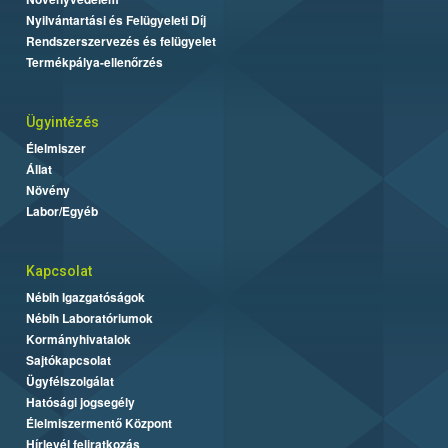
Nyilvántartási és Felügyeleti Díj
Rendszerszervezés és felügyelet
Termékpálya-ellenőrzés
Ügyintézés
Élelmiszer
Állat
Növény
Labor/Egyéb
Kapcsolat
Nébih Igazgatóságok
Nébih Laboratóriumok
Kormányhivatalok
Sajtókapcsolat
Ügyfélszolgálat
Hatósági jogsegély
Élelmiszermentő Központ
Hírlevél feliratkozás