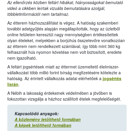
Az ellenőrzés közben feltárt hibákat, hiányosságokat bemutató
videó a cikkben leírtak vizuális bemutatására szolgál,
többletinformációt nem tartalmaz.
Az étterem házhozszállítást is végez. A hatóság szakemberi
további adatgyűjtés alapján megállapították, hogy az üzletből
online felületen keresztül nagy mennyiségben értékesítettek
olyan ételeket, melyekben a borjúhús összetevőre vonatkozóan
az étterem nem rendelkezett számlával, így több mint 360 kg
felhasznált hús nyomon követése nem volt biztosított, eredete
nem igazolható.
A feltárt jogsértések miatt az éttermet üzemeltető élelmiszer-
vállalkozást több millió forint bírság megfizetésére kötelezte a
hatóság. Az érintett vállalkozás adatai elérhetőek a
jogsértés
listán
.
A Nébih a lakosság érdekeinek védelmében a jövőben is
fokozottan vizsgálja a házhoz szállított ételek megfelelőségét.
Kapcsolódó anyagok:
A közlemény letölthető formában
A képek letölthető formában