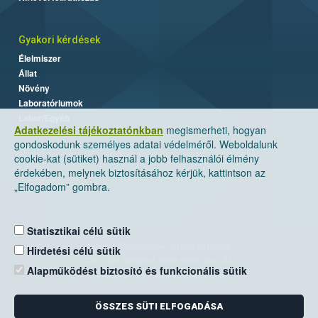
Gyakori kérdések
Élelmiszer
Állat
Növény
Laboratóriumok
Labor/Egyéb
Adatkezelési tájékoztatónkban
megismerheti, hogyan
gondoskodunk személyes adatai védelméről. Weboldalunk
cookie-kat (sütiket) használ a jobb felhasználói élmény
érdekében, melynek biztosításához kérjük, kattintson az
„Elfogadom” gombra.
Statisztikai célú sütik
Nemzeti Élelmiszerlánc-biztonsági Hivatal
Hirdetési célú sütik
Cím: 1024 Budapest, Keleti Károly utca. 24.
Alapműködést biztosító és funkcionális sütik
Levelezési cím: 1525 Budapest. Pf. 30.
ÖSSZES SÜTI ELFOGADÁSA
E-mail:
ugyfelszolgalat@nebih.gov.hu