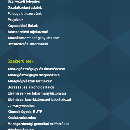
Szervezeti felépítés
Gazdálkodási adatok
Felügyeleti szervünk
Projektek
Kapcsolódó linkek
Adatkezelési tájékoztató
Akadálymentességi nyilatkozat
Üzemeltetési információ
Szakterületek
Állat-egészségügy és állatvédelem
Állategészségügyi diagnosztika
Állatgyógyászati termékek
Borászat és alkoholos italok
Élelmiszer- és takarmánybiztonság
Élelmiszerlánc-biztonsági laborhálózat
Járványvédelem
Kiemelt ügyek, EUTR
Kockázatkezelés
Mezőgazdasági genetikai erőforrások
Növényvédelem