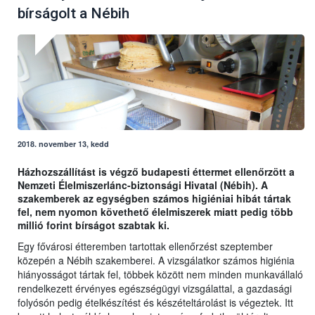
bírságolt a Nébih
2018. november 13, kedd
Házhozszállítást is végző budapesti éttermet ellenőrzött a
Nemzeti Élelmiszerlánc-biztonsági Hivatal (Nébih). A
szakemberek az egységben számos higiéniai hibát tártak
fel, nem nyomon követhető élelmiszerek miatt pedig több
millió forint bírságot szabtak ki.
Egy fővárosi étteremben tartottak ellenőrzést szeptember
közepén a Nébih szakemberei. A vizsgálatkor számos higiénia
hiányosságot tártak fel, többek között nem minden munkavállaló
rendelkezett érvényes egészségügyi vizsgálattal, a gazdasági
folyósón pedig ételkészítést és készételtárolást is végeztek. Itt