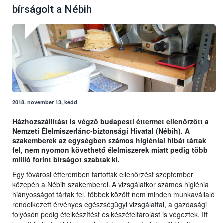
bírságolt a Nébih
2018. november 13, kedd
Házhozszállítást is végző budapesti éttermet ellenőrzött a
Nemzeti Élelmiszerlánc-biztonsági Hivatal (Nébih). A
szakemberek az egységben számos higiéniai hibát tártak
fel, nem nyomon követhető élelmiszerek miatt pedig több
millió forint bírságot szabtak ki.
Egy fővárosi étteremben tartottak ellenőrzést szeptember
közepén a Nébih szakemberei. A vizsgálatkor számos higiénia
hiányosságot tártak fel, többek között nem minden munkavállaló
rendelkezett érvényes egészségügyi vizsgálattal, a gazdasági
folyósón pedig ételkészítést és készételtárolást is végeztek. Itt