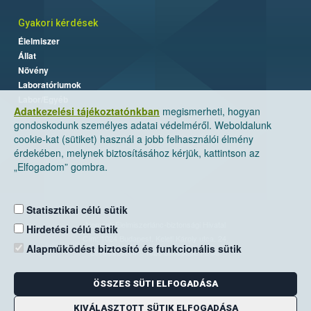
Gyakori kérdések
Élelmiszer
Állat
Növény
Laboratóriumok
Labor/Egyéb
Adatkezelési tájékoztatónkban
megismerheti, hogyan
gondoskodunk személyes adatai védelméről. Weboldalunk
cookie-kat (sütiket) használ a jobb felhasználói élmény
érdekében, melynek biztosításához kérjük, kattintson az
„Elfogadom” gombra.
Statisztikai célú sütik
Nemzeti Élelmiszerlánc-biztonsági Hivatal
Hirdetési célú sütik
Cím: 1024 Budapest, Keleti Károly utca. 24.
Alapműködést biztosító és funkcionális sütik
Levelezési cím: 1525 Budapest. Pf. 30.
ÖSSZES SÜTI ELFOGADÁSA
E-mail:
ugyfelszolgalat@nebih.gov.hu
Zöld szám: 06-80/263-244
KIVÁLASZTOTT SÜTIK ELFOGADÁSA