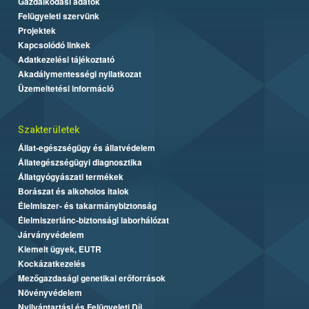
Gazdálkodási adatok
Felügyeleti szervünk
Projektek
Kapcsolódó linkek
Adatkezelési tájékoztató
Akadálymentességi nyilatkozat
Üzemeltetési információ
Szakterületek
Állat-egészségügy és állatvédelem
Állategészségügyi diagnosztika
Állatgyógyászati termékek
Borászat és alkoholos italok
Élelmiszer- és takarmánybiztonság
Élelmiszerlánc-biztonsági laborhálózat
Járványvédelem
Kiemelt ügyek, EUTR
Kockázatkezelés
Mezőgazdasági genetikai erőforrások
Növényvédelem
Nyilvántartási és Felügyeleti Díj