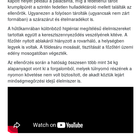
kapott helyet például a palacsinta, míg a fedetlenül tárolt
krumplipürét a szintén fedetlen hulladéktároló mellett találták az
ellenőrök. Ugyanezen a folyóson tárolták (ugyancsak nem zárt
formában) a szárazárut és ételmaradékot is.
A hűtőkamrában különböző higiéniai megítélésű élelmiszereket
tartottak együtt a keresztszennyeződés veszélyének kitéve. A
főzőtér nyitott ablakáról hiányzott a rovarháló, a helységben
legyek is voltak. A földesáru mosását, tisztítását a főzőtéri üzemi
edény mosogatóban végezték.
Az ellenőrzés során a hatóság összesen több mint 34 kg
alapanyagot vont ki a forgalomból, melyek túlnyomó részének a
nyomon követése nem volt biztosított, de akadt köztük lejárt
minőségmegőrzési idejű élelmiszer is.