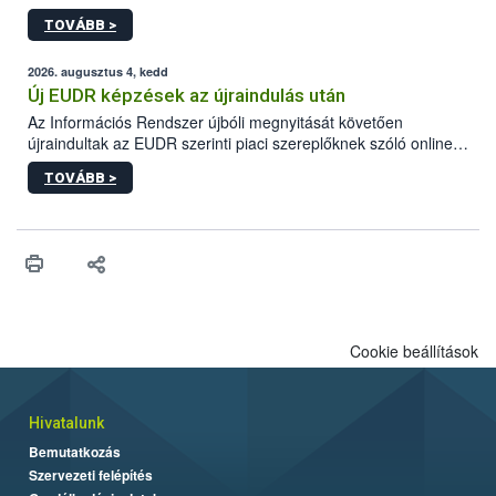
gyorsabb szaporodásának is kedvez. A szabadtéri sütögetés
TOVÁBB >
ezért nem csupán a megfelelő sütési technikáról szól: legalább
ilyen fontos az alapanyagok biztonságos kezelése, az alapvető
higiéniai szabályok betartása, a megfelelő hőkezelés, valamint a
2026. augusztus 4, kedd
maradékok szakszerű tárolása. A Nemzeti Élelmiszerlánc-
Új EUDR képzések az újraindulás után
biztonsági Hivatal (Nébih) Oktatási Programja összegyűjtötte a
Az Információs Rendszer újbóli megnyitását követően
biztonságos grillezés legfontosabb tudnivalóit.
újraindultak az EUDR szerinti piaci szereplőknek szóló online
képzések.
TOVÁBB >
Cookie beállítások
Hivatalunk
Bemutatkozás
Szervezeti felépítés