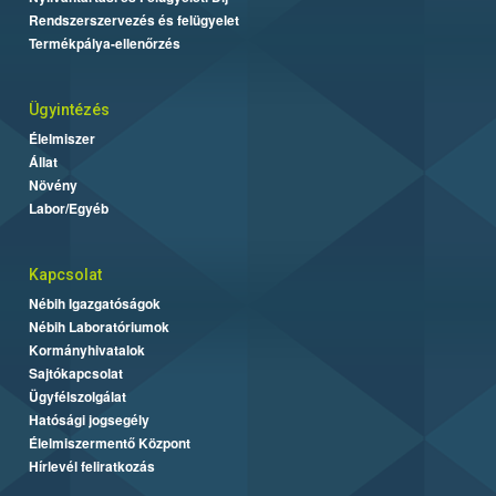
Rendszerszervezés és felügyelet
Termékpálya-ellenőrzés
Ügyintézés
Élelmiszer
Állat
Növény
Labor/Egyéb
Kapcsolat
Nébih Igazgatóságok
Nébih Laboratóriumok
Kormányhivatalok
Sajtókapcsolat
Ügyfélszolgálat
Hatósági jogsegély
Élelmiszermentő Központ
Hírlevél feliratkozás