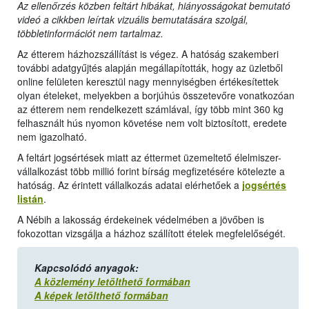
Az ellenőrzés közben feltárt hibákat, hiányosságokat bemutató
videó a cikkben leírtak vizuális bemutatására szolgál,
többletinformációt nem tartalmaz.
Az étterem házhozszállítást is végez. A hatóság szakemberi
további adatgyűjtés alapján megállapították, hogy az üzletből
online felületen keresztül nagy mennyiségben értékesítettek
olyan ételeket, melyekben a borjúhús összetevőre vonatkozóan
az étterem nem rendelkezett számlával, így több mint 360 kg
felhasznált hús nyomon követése nem volt biztosított, eredete
nem igazolható.
A feltárt jogsértések miatt az éttermet üzemeltető élelmiszer-
vállalkozást több millió forint bírság megfizetésére kötelezte a
hatóság. Az érintett vállalkozás adatai elérhetőek a
jogsértés
listán
.
A Nébih a lakosság érdekeinek védelmében a jövőben is
fokozottan vizsgálja a házhoz szállított ételek megfelelőségét.
Kapcsolódó anyagok:
A közlemény letölthető formában
A képek letölthető formában