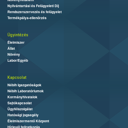
Nyilvántartási és Felügyeleti Díj
Rendszerszervezés és felügyelet
Termékpálya-ellenőrzés
Ügyintézés
Élelmiszer
Állat
Növény
Labor/Egyéb
Kapcsolat
Nébih Igazgatóságok
Nébih Laboratóriumok
Kormányhivatalok
Sajtókapcsolat
Ügyfélszolgálat
Hatósági jogsegély
Élelmiszermentő Központ
Hírlevél feliratkozás