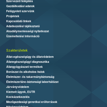
Szervezeti felépítés
Gazdálkodási adatok
Felügyeleti szervünk
Projektek
Kapcsolódó linkek
Adatkezelési tájékoztató
Akadálymentességi nyilatkozat
Üzemeltetési információ
Szakterületek
Állat-egészségügy és állatvédelem
Állategészségügyi diagnosztika
Állatgyógyászati termékek
Borászat és alkoholos italok
Élelmiszer- és takarmánybiztonság
Élelmiszerlánc-biztonsági laborhálózat
Járványvédelem
Kiemelt ügyek, EUTR
Kockázatkezelés
Mezőgazdasági genetikai erőforrások
Növényvédelem