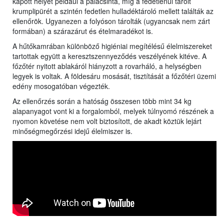
kapott helyet például a palacsinta, míg a fedetlenül tárolt
krumplipürét a szintén fedetlen hulladéktároló mellett találták az
ellenőrök. Ugyanezen a folyóson tárolták (ugyancsak nem zárt
formában) a szárazárut és ételmaradékot is.
A hűtőkamrában különböző higiéniai megítélésű élelmiszereket
tartottak együtt a keresztszennyeződés veszélyének kitéve. A
főzőtér nyitott ablakáról hiányzott a rovarháló, a helységben
legyek is voltak. A földesáru mosását, tisztítását a főzőtéri üzemi
edény mosogatóban végezték.
Az ellenőrzés során a hatóság összesen több mint 34 kg
alapanyagot vont ki a forgalomból, melyek túlnyomó részének a
nyomon követése nem volt biztosított, de akadt köztük lejárt
minőségmegőrzési idejű élelmiszer is.