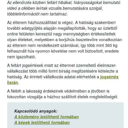
Az ellenőrzés közben feltárt hibákat, hiányosságokat bemutató
videó a cikkben leírtak vizuális bemutatására szolgál,
többletinformációt nem tartalmaz.
Az étterem házhozszállítást is végez. A hatóság szakemberi
további adatgyűjtés alapján megállapították, hogy az üzletből
online felületen keresztül nagy mennyiségben értékesítettek
olyan ételeket, melyekben a borjúhús összetevőre vonatkozóan
az étterem nem rendelkezett számlával, így több mint 360 kg
felhasznált hús nyomon követése nem volt biztosított, eredete
nem igazolható.
A feltárt jogsértések miatt az éttermet üzemeltető élelmiszer-
vállalkozást több millió forint bírság megfizetésére kötelezte a
hatóság. Az érintett vállalkozás adatai elérhetőek a
jogsértés
listán
.
A Nébih a lakosság érdekeinek védelmében a jövőben is
fokozottan vizsgálja a házhoz szállított ételek megfelelőségét.
Kapcsolódó anyagok:
A közlemény letölthető formában
A képek letölthető formában