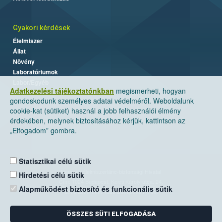
Gyakori kérdések
Élelmiszer
Állat
Növény
Laboratóriumok
Labor/Egyéb
Adatkezelési tájékoztatónkban
megismerheti, hogyan
gondoskodunk személyes adatai védelméről. Weboldalunk
cookie-kat (sütiket) használ a jobb felhasználói élmény
érdekében, melynek biztosításához kérjük, kattintson az
„Elfogadom” gombra.
Statisztikai célú sütik
Nemzeti Élelmiszerlánc-biztonsági Hivatal
Hirdetési célú sütik
Cím: 1024 Budapest, Keleti Károly utca. 24.
Alapműködést biztosító és funkcionális sütik
Levelezési cím: 1525 Budapest. Pf. 30.
ÖSSZES SÜTI ELFOGADÁSA
E-mail:
ugyfelszolgalat@nebih.gov.hu