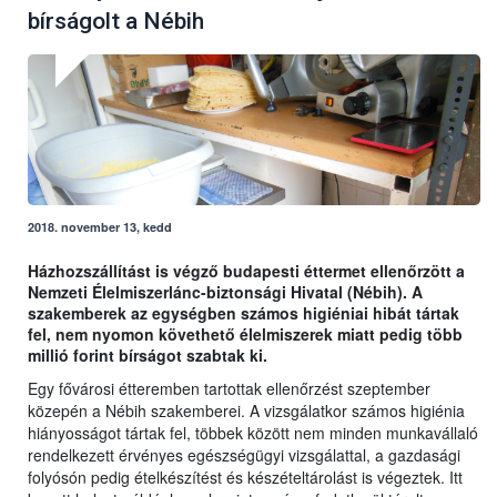
bírságolt a Nébih
2018. november 13, kedd
Házhozszállítást is végző budapesti éttermet ellenőrzött a
Nemzeti Élelmiszerlánc-biztonsági Hivatal (Nébih). A
szakemberek az egységben számos higiéniai hibát tártak
fel, nem nyomon követhető élelmiszerek miatt pedig több
millió forint bírságot szabtak ki.
Egy fővárosi étteremben tartottak ellenőrzést szeptember
közepén a Nébih szakemberei. A vizsgálatkor számos higiénia
hiányosságot tártak fel, többek között nem minden munkavállaló
rendelkezett érvényes egészségügyi vizsgálattal, a gazdasági
folyósón pedig ételkészítést és készételtárolást is végeztek. Itt