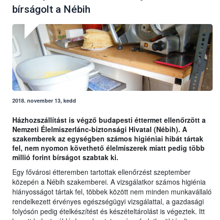
bírságolt a Nébih
2018. november 13, kedd
Házhozszállítást is végző budapesti éttermet ellenőrzött a
Nemzeti Élelmiszerlánc-biztonsági Hivatal (Nébih). A
szakemberek az egységben számos higiéniai hibát tártak
fel, nem nyomon követhető élelmiszerek miatt pedig több
millió forint bírságot szabtak ki.
Egy fővárosi étteremben tartottak ellenőrzést szeptember
közepén a Nébih szakemberei. A vizsgálatkor számos higiénia
hiányosságot tártak fel, többek között nem minden munkavállaló
rendelkezett érvényes egészségügyi vizsgálattal, a gazdasági
folyósón pedig ételkészítést és készételtárolást is végeztek. Itt