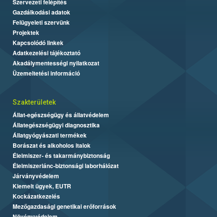
Szervezeti felépítés
Gazdálkodási adatok
Felügyeleti szervünk
Projektek
Kapcsolódó linkek
Adatkezelési tájékoztató
Akadálymentességi nyilatkozat
Üzemeltetési információ
Szakterületek
Állat-egészségügy és állatvédelem
Állategészségügyi diagnosztika
Állatgyógyászati termékek
Borászat és alkoholos italok
Élelmiszer- és takarmánybiztonság
Élelmiszerlánc-biztonsági laborhálózat
Járványvédelem
Kiemelt ügyek, EUTR
Kockázatkezelés
Mezőgazdasági genetikai erőforrások
Növényvédelem