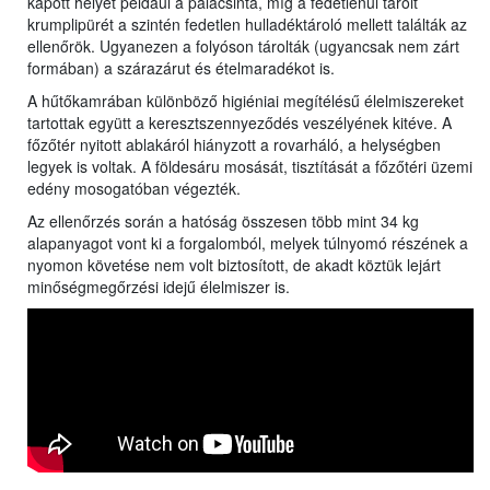
kapott helyet például a palacsinta, míg a fedetlenül tárolt
krumplipürét a szintén fedetlen hulladéktároló mellett találták az
ellenőrök. Ugyanezen a folyóson tárolták (ugyancsak nem zárt
formában) a szárazárut és ételmaradékot is.
A hűtőkamrában különböző higiéniai megítélésű élelmiszereket
tartottak együtt a keresztszennyeződés veszélyének kitéve. A
főzőtér nyitott ablakáról hiányzott a rovarháló, a helységben
legyek is voltak. A földesáru mosását, tisztítását a főzőtéri üzemi
edény mosogatóban végezték.
Az ellenőrzés során a hatóság összesen több mint 34 kg
alapanyagot vont ki a forgalomból, melyek túlnyomó részének a
nyomon követése nem volt biztosított, de akadt köztük lejárt
minőségmegőrzési idejű élelmiszer is.