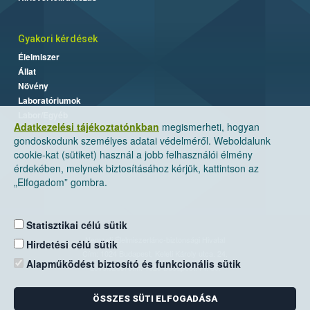
Gyakori kérdések
Élelmiszer
Állat
Növény
Laboratóriumok
Labor/Egyéb
Adatkezelési tájékoztatónkban
megismerheti, hogyan
gondoskodunk személyes adatai védelméről. Weboldalunk
cookie-kat (sütiket) használ a jobb felhasználói élmény
érdekében, melynek biztosításához kérjük, kattintson az
„Elfogadom” gombra.
Statisztikai célú sütik
Nemzeti Élelmiszerlánc-biztonsági Hivatal
Hirdetési célú sütik
Cím: 1024 Budapest, Keleti Károly utca. 24.
Alapműködést biztosító és funkcionális sütik
Levelezési cím: 1525 Budapest. Pf. 30.
ÖSSZES SÜTI ELFOGADÁSA
E-mail:
ugyfelszolgalat@nebih.gov.hu