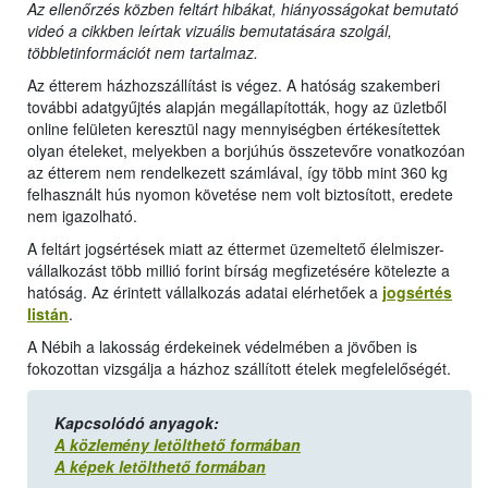
Az ellenőrzés közben feltárt hibákat, hiányosságokat bemutató
videó a cikkben leírtak vizuális bemutatására szolgál,
többletinformációt nem tartalmaz.
Az étterem házhozszállítást is végez. A hatóság szakemberi
további adatgyűjtés alapján megállapították, hogy az üzletből
online felületen keresztül nagy mennyiségben értékesítettek
olyan ételeket, melyekben a borjúhús összetevőre vonatkozóan
az étterem nem rendelkezett számlával, így több mint 360 kg
felhasznált hús nyomon követése nem volt biztosított, eredete
nem igazolható.
A feltárt jogsértések miatt az éttermet üzemeltető élelmiszer-
vállalkozást több millió forint bírság megfizetésére kötelezte a
hatóság. Az érintett vállalkozás adatai elérhetőek a
jogsértés
listán
.
A Nébih a lakosság érdekeinek védelmében a jövőben is
fokozottan vizsgálja a házhoz szállított ételek megfelelőségét.
Kapcsolódó anyagok:
A közlemény letölthető formában
A képek letölthető formában