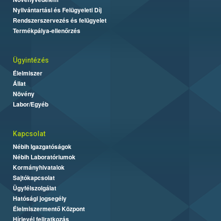
Nyilvántartási és Felügyeleti Díj
Rendszerszervezés és felügyelet
Termékpálya-ellenőrzés
Ügyintézés
Élelmiszer
Állat
Növény
Labor/Egyéb
Kapcsolat
Nébih Igazgatóságok
Nébih Laboratóriumok
Kormányhivatalok
Sajtókapcsolat
Ügyfélszolgálat
Hatósági jogsegély
Élelmiszermentő Központ
Hírlevél feliratkozás