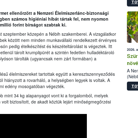
TO
kőris
jelen
rmet ellenőrzött a Nemzeti Élelmiszerlánc-biztonsági
talál
gben számos higiéniai hibát tártak fel, nem nyomon
azono
illió forint bírságot szabtak ki.
folyta
intéz
ést szeptember közepén a Nébih szakemberei. A vizsgálatkor
össze
öbbek között nem minden munkavállaló rendelkezett érvényes
érdek
ón pedig ételkészítést és készételtárolást is végeztek. Itt
2026. 
etlenül tárolt krumplipürét a szintén fedetlen hulladéktároló
Szür
folyóson tárolták (ugyancsak nem zárt formában) a
növé
szől
A Nem
ésű élelmiszereket tartottak együtt a keresztszennyeződés
(Nébi
ól hiányzott a rovarháló, a helységben legyek is voltak. A
Klart
üzemi edény mosogatóban végezték.
TO
módos
egész
b mint 34 kg alapanyagot vont ki a forgalomból, melyek
felha
lt biztosított, de akadt köztük lejárt minőségmegőrzési
célja
lehet
Az Or
felha
terme