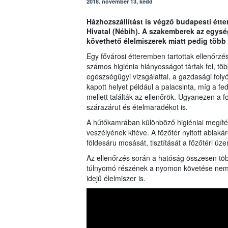
2018. november 13, kedd
Házhozszállítást is végző budapesti étte
Hivatal (Nébih). A szakemberek az egysé
követhető élelmiszerek miatt pedig több m
Egy fővárosi étteremben tartottak ellenőrz
számos higiénia hiányosságot tártak fel, t
egészségügyi vizsgálattal, a gazdasági folyós
kapott helyet például a palacsinta, míg a fed
mellett találták az ellenőrök. Ugyanezen a 
szárazárut és ételmaradékot is.
A hűtőkamrában különböző higiéniai megítél
veszélyének kitéve. A főzőtér nyitott ablakár
földesáru mosását, tisztítását a főzőtéri 
Az ellenőrzés során a hatóság összesen töb
túlnyomó részének a nyomon követése nem vo
idejű élelmiszer is.