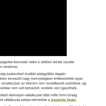
sságokat bemutató videó a cikkben leírtak vizuális
m tartalmaz.
óság szakemberi további adatgyűjtés alapján
lületen keresztül nagy mennyiségben értékesítettek olyan
e vonatkozóan az étterem nem rendelkezett számlával, így
etése nem volt biztosított, eredete nem igazolható.
tető élelmiszer-vállalkozást több millió forint bírság
tt vállalkozás adatai elérhetőek a
jogsértés listán
.