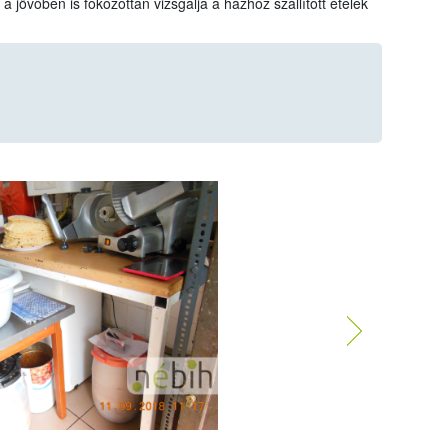
jövőben is fokozottan vizsgálja a házhoz szállított ételek