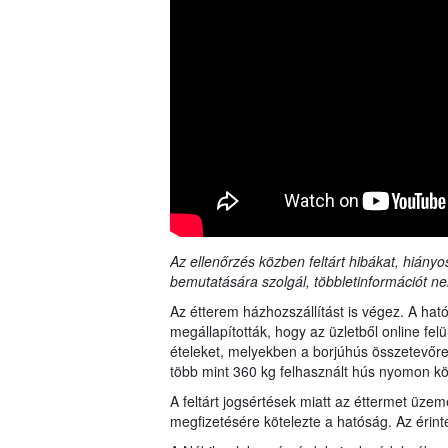
Az ellenőrzés közben feltárt hibákat, hiányo
bemutatására szolgál, többletinformációt ne
Az étterem házhozszállítást is végez. A hat
megállapították, hogy az üzletből online fe
ételeket, melyekben a borjúhús összetevőr
több mint 360 kg felhasznált hús nyomon köv
A feltárt jogsértések miatt az éttermet üzemel
megfizetésére kötelezte a hatóság. Az érinte