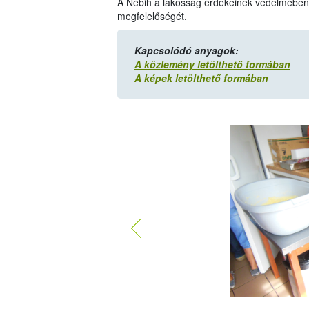
A Nébih a lakosság érdekeinek védelmében a 
megfelelőségét.
Kapcsolódó anyagok:
A közlemény letölthető formában
A képek letölthető formában