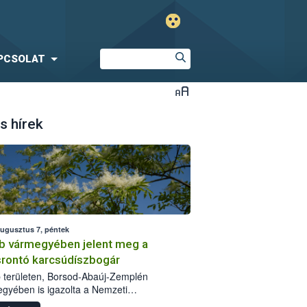
PCSOLAT
s hírek
augusztus 7, péntek
b vármegyében jelent meg a
srontó karcsúdíszbogár
 területen, Borsod-Abaúj-Zemplén
gyében is igazolta a Nemzeti
iszerlánc-biztonsági Hivatal (Nébih) a