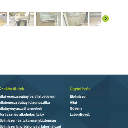
Szakterületek
Ügyintézés
Állat-egészségügy és állatvédelem
Élelmiszer
Állategészségügyi diagnosztika
Állat
Állatgyógyászati termékek
Növény
Borászat és alkoholos italok
Labor/Egyéb
Élelmiszer- és takarmánybiztonság
Élelmiszerlánc-biztonsági laborhálózat