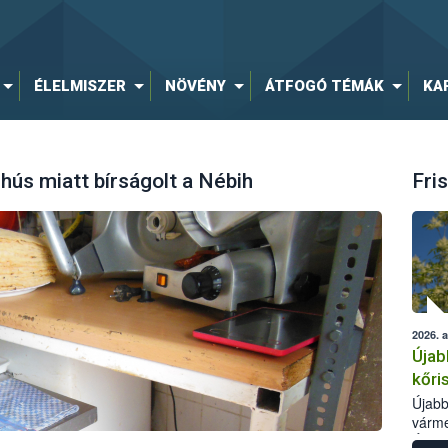
ÉLELMISZER
NÖVÉNY
ÁTFOGÓ TÉMÁK
KA
ús miatt bírságolt a Nébih
Fris
2026. 
Újab
kőri
Újabb
várme
Élelm