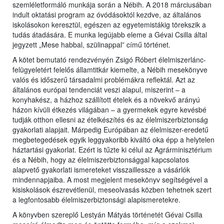
szemléletformáló munkája során a Nébih. A 2018 márciusában
indult oktatási program az óvódásoktól kezdve, az általános
iskolásokon keresztül, egészen az egyetemistákig törekszik a
tudás átadására. E munka legújabb eleme a Gévai Csilla által
jegyzett „Mese habbal, szülinappal” című történet.
A kötet bemutató rendezvényén Zsigó Róbert élelmiszerlánc-
felügyeletért felelős államtitkár kiemelte, a Nébih mesekönyve
valós és időszerű társadalmi problémákra reflektál. Azt az
általános európai tendenciát veszi alapul, miszerint – a
konyhakész, a házhoz szállított ételek és a növekvő arányú
házon kívüli étkezés világában – a gyermekek egyre kevésbé
tudják otthon ellesni az ételkészítés és az élelmiszerbiztonság
gyakorlati alapjait. Márpedig Európában az élelmiszer-eredetű
megbetegedések egyik leggyakoribb kiváltó oka épp a helytelen
háztartási gyakorlat. Ezért is tűzte ki célul az Agrárminisztérium
és a Nébih, hogy az élelmiszerbiztonsággal kapcsolatos
alapvető gyakorlati ismereteket visszaillessze a vásárlók
mindennapjaiba. A most megjelent mesekönyv segítségével a
kisiskolások észrevétlenül, meseolvasás közben tehetnek szert
a legfontosabb élelmiszerbiztonsági alapismeretekre.
A könyvben szereplő Lestyán Mátyás történetét Gévai Csilla