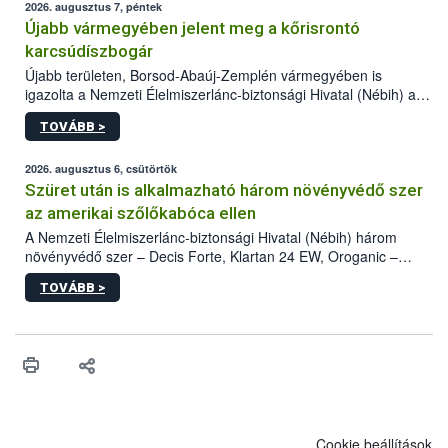
2026. augusztus 7, péntek
Újabb vármegyében jelent meg a kőrisrontó
karcsúdíszbogár
Újabb területen, Borsod-Abaúj-Zemplén vármegyében is
igazolta a Nemzeti Élelmiszerlánc-biztonsági Hivatal (Nébih) a
kőrisrontó karcsúdíszbogár (Agrilus planipennis) jelenlétét. A
TOVÁBB >
kártevőt nem csak színcsapdában találták meg, de már fertőzött
fában is azonosították. A növényvédelmi szakemberek folytatják
az intenzív felderítést, emellett az intézkedéseket a szlovák
2026. augusztus 6, csütörtök
hatósággal is összehangolják a terjedés megállítása érdekében.
Szüret után is alkalmazható három növényvédő szer
az amerikai szőlőkabóca ellen
A Nemzeti Élelmiszerlánc-biztonsági Hivatal (Nébih) három
növényvédő szer – Decis Forte, Klartan 24 EW, Oroganic –
engedélyokiratát módosította, így azok a szüretet követően,
TOVÁBB >
egészen a vesszőérettség (BBCH 91) stádiumáig
felhasználhatóak a szőlőben. A kiterjesztések célja, hogy a korai
érésű szőlőkben is legyen lehetőség a károsító elleni további
védekezésre. Az Oroganic készítmény kis kiszerelésben kiskerti
felhasználók számára is elérhető és ökológiai termesztésben is
engedélyezett.
Cookie beállítások