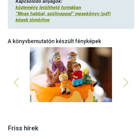
Kapcsolódó anyagok:
közlemény letölthető formában
"Mese habbal, szülinappal" mesekönyv (pdf)
képek tömörítve
A könyvbemutatón készült fényképek
Friss hírek