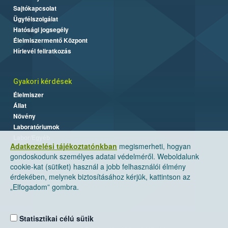
Sajtókapcsolat
Ügyfélszolgálat
Hatósági jogsegély
Élelmiszermentő Központ
Hírlevél feliratkozás
Gyakori kérdések
Élelmiszer
Állat
Növény
Laboratóriumok
Labor/Egyéb
Adatkezelési tájékoztatónkban
megismerheti, hogyan
gondoskodunk személyes adatai védelméről. Weboldalunk
cookie-kat (sütiket) használ a jobb felhasználói élmény
érdekében, melynek biztosításához kérjük, kattintson az
„Elfogadom” gombra.
Statisztikai célú sütik