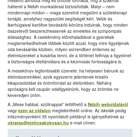
meseíró álmodta meg és öntötte formába, míg a szakmai
hátteret a Nébih munkatársai biztosították. Matyi – nem
mindennapi módon – maga szeretné megsütni a születésnapi
tortáját, amelyhez nagyszülei segítségét kéri. Velük és
ikerhúgaival karöltve bevásárló-körútra indulnak, hogy minden
összetevőt beszerezhessenek az emeletes és színpompás
édességhez. A cselekmény előrehaladtával a gyerekek
megismerkedhetnek többek között azzal, hogy mire figyeljenek
oda bevásárlás közben, milyen sorrendben érdemes az
élelmiszereket a kosárba tenni, de a történet felhívja a figyelmet
a biztonságos ételtárolásra és a kézmosás fontosságára is.
A mesekönyv legfontosabb üzenete: ha helyesen bánunk az
élelmiszereinkkel, azok egyszerre jelentenek kreatív
kikapcsolódást és örömforrást az életünkben. Néhány
apróságra kell csupán odafigyelnünk, hogy az örömbe ne
keveredjen üröm.
A „Mese habbal, szülinappal” letölthető a
Nébih weboldaláról
vagy
ezen az oldalon
megtekinthető online. Az iskolák pedig
intézményenként 35 nyomtatott példányt is igényelhetnek az
oktatas@eteltcsakokosan.hu
e-mail címen.