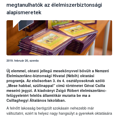
megtanulhatók az élelmiszerbiztonsági
alapismeretek
2019. február 20, szerda
Új elemmel, oktató jellegű mesekönyvvel bővült a Nemzeti
Élelmiszerlánc-biztonsági Hivatal (Nébih) oktatási
programja. Az elsősorban 3. és 4. osztályosoknak szóló
„Mese habbal, szülinappal” című történetet Gévai Csilla
meseíró jegyzi. A kiadványt Zsigó Róbert élelmiszerlánc-
felügyeletért felelős államtitkár mutatta be ma a
Csillaghegyi Általános Iskolában.
A felnőtt lakosság berögzült szokásain nehezebb már
változtatni, ezért is helyez nagy hangsúlyt a gyerekek oktatására