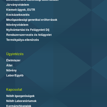
Járványvédelem
Kiemelt ügyek, EUTR
Kockázatkezelés
Mezőgazdasági genetikai erőforrások
Növényvédelem
Nyilvántartási és Felügyeleti Díj
Rendszerszervezés és felügyelet
Termékpálya-ellenőrzés
Ügyintézés
Élelmiszer
Állat
Növény
Labor/Egyéb
Kapcsolat
Nébih Igazgatóságok
Nébih Laboratóriumok
Kormányhivatalok