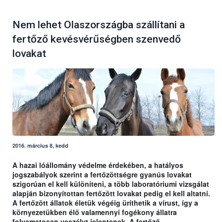
Nem lehet Olaszországba szállítani a
fertőző kevésvérűségben szenvedő
lovakat
2016. március 8, kedd
A hazai lóállomány védelme érdekében, a hatályos
jogszabályok szerint a fertőzöttségre gyanús lovakat
szigorúan el kell különíteni, a több laboratóriumi vizsgálat
alapján bizonyítottan fertőzött lovakat pedig el kell altatni.
A fertőzött állatok életük végéig üríthetik a vírust, így a
környezetükben élő valamennyi fogékony állatra
folyamatosan veszélyt jelentenek. A fertőző