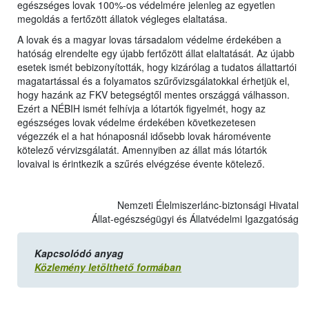
egészséges lovak 100%-os védelmére jelenleg az egyetlen
megoldás a fertőzött állatok végleges elaltatása.
A lovak és a magyar lovas társadalom védelme érdekében a
hatóság elrendelte egy újabb fertőzött állat elaltatását. Az újabb
esetek ismét bebizonyították, hogy kizárólag a tudatos állattartói
magatartással és a folyamatos szűrővizsgálatokkal érhetjük el,
hogy hazánk az FKV betegségtől mentes országgá válhasson.
Ezért a NÉBIH ismét felhívja a lótartók figyelmét, hogy az
egészséges lovak védelme érdekében következetesen
végezzék el a hat hónaposnál idősebb lovak háromévente
kötelező vérvizsgálatát. Amennyiben az állat más lótartók
lovaival is érintkezik a szűrés elvégzése évente kötelező.
Nemzeti Élelmiszerlánc-biztonsági Hivatal
Állat-egészségügyi és Állatvédelmi Igazgatóság
Kapcsolódó anyag
Közlemény letölthető formában