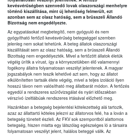
kevésvérűségben szenvedő lovak olaszországi menhelyre
történő kiszállítása, mint új lehetőség felmerült, ezt
azonban sem az olasz hatóság, sem a brüsszeli Állandó
Bizottság nem engedélyezte.
Az egypatásokat megbetegítő, nem gyógyuló és nem
gyógyítható fertőző kevésvérűség betegséggel szemben
jelenleg nem sokat tehetünk. A beteg állatok olaszországi
kiszállítását sem az olasz hatóság, sem a brüsszeli Állandó
Bizottság nem engedélyezték. Mivel a fertőzött állatok életük
végéig ürítik a vírust, így a környezetükben élő valamennyi
fogékony állatra folyamatosan veszélyt jelentenek. A magyar
jogszabályok nem teszik lehetővé azt sem, hogy az állatot
elkülönítetten tartsák élete végéig, mivel a teljes izoláció ilyen
hosszú távon nem valósítható meg állatbarát módon. A fertőzés
egyedül a rendszeres szűrővizsgálat és nyári időszakban
vérszívó ízeltlábúak rendszeres irtásával előzhető meg.
Hazánkban a betegség bejelentési kötelezettség alá tartozik,
azaz az állattartó köteles jelezni az állatorvos felé, ha a lován a
betegség tüneteit észleli. Az FKV sok szempontból alattomos
betegség, hiszen miatta egy látszólag egészséges ló a társaira
folyamatosan veszélyt jelent, halálos beteggé válik. Az