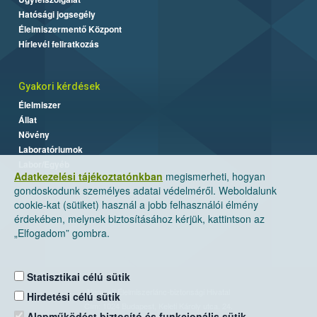
Hatósági jogsegély
Élelmiszermentő Központ
Hírlevél feliratkozás
Gyakori kérdések
Élelmiszer
Állat
Növény
Laboratóriumok
Labor/Egyéb
Adatkezelési tájékoztatónkban
megismerheti, hogyan
gondoskodunk személyes adatai védelméről. Weboldalunk
cookie-kat (sütiket) használ a jobb felhasználói élmény
érdekében, melynek biztosításához kérjük, kattintson az
„Elfogadom” gombra.
Statisztikai célú sütik
Nemzeti Élelmiszerlánc-biztonsági Hivatal
Hirdetési célú sütik
Cím: 1024 Budapest, Keleti Károly utca. 24.
Alapműködést biztosító és funkcionális sütik