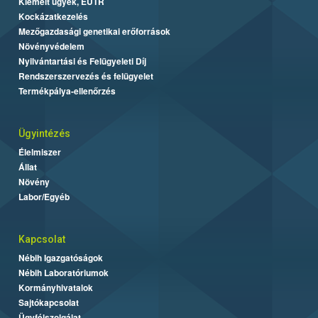
Kiemelt ügyek, EUTR
Kockázatkezelés
Mezőgazdasági genetikai erőforrások
Növényvédelem
Nyilvántartási és Felügyeleti Díj
Rendszerszervezés és felügyelet
Termékpálya-ellenőrzés
Ügyintézés
Élelmiszer
Állat
Növény
Labor/Egyéb
Kapcsolat
Nébih Igazgatóságok
Nébih Laboratóriumok
Kormányhivatalok
Sajtókapcsolat
Ügyfélszolgálat