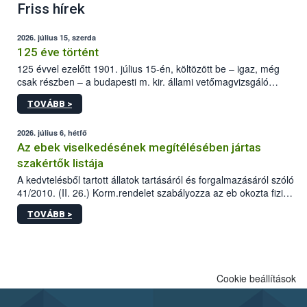
Friss hírek
2026. július 15, szerda
125 éve történt
125 évvel ezelőtt 1901. július 15-én, költözött be – igaz, még
csak részben – a budapesti m. kir. állami vetőmagvizsgáló
állomás a Kis Rókus utca 15. szám alatti, Czigler Győző által
TOVÁBB >
tervezett új épületébe.
2026. július 6, hétfő
Az ebek viselkedésének megítélésében jártas
szakértők listája
A kedvtelésből tartott állatok tartásáról és forgalmazásáról szóló
41/2010. (II. 26.) Korm.rendelet szabályozza az eb okozta fizikai
sérülés, illetve ennek veszélye keletkezésekor felmerülő
TOVÁBB >
hatósági feladatokat, valamint a veszélyes eb tartását és annak
engedélyezését. Ezen eljárások során szükség esetén be kell
vonni az ebek viselkedésének megítélésében jártas szakértőt.
Cookie beállítások