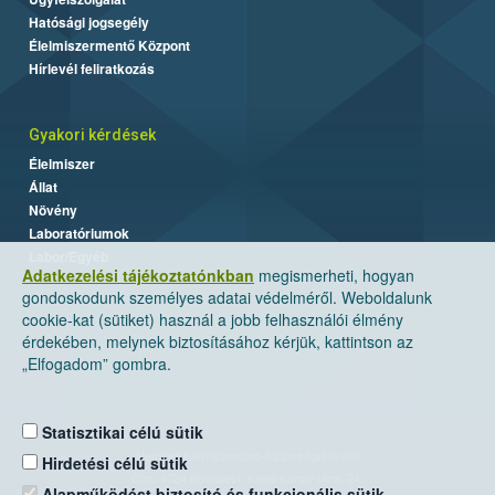
Hatósági jogsegély
Élelmiszermentő Központ
Hírlevél feliratkozás
Gyakori kérdések
Élelmiszer
Állat
Növény
Laboratóriumok
Labor/Egyéb
Adatkezelési tájékoztatónkban
megismerheti, hogyan
gondoskodunk személyes adatai védelméről. Weboldalunk
cookie-kat (sütiket) használ a jobb felhasználói élmény
érdekében, melynek biztosításához kérjük, kattintson az
„Elfogadom” gombra.
Statisztikai célú sütik
Nemzeti Élelmiszerlánc-biztonsági Hivatal
Hirdetési célú sütik
Cím: 1024 Budapest, Keleti Károly utca. 24.
Alapműködést biztosító és funkcionális sütik