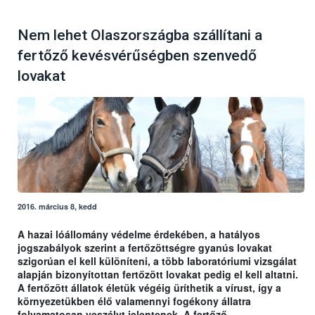
Nem lehet Olaszországba szállítani a
fertőző kevésvérűségben szenvedő
lovakat
2016. március 8, kedd
A hazai lóállomány védelme érdekében, a hatályos
jogszabályok szerint a fertőzöttségre gyanús lovakat
szigorúan el kell különíteni, a több laboratóriumi vizsgálat
alapján bizonyítottan fertőzött lovakat pedig el kell altatni.
A fertőzött állatok életük végéig üríthetik a vírust, így a
környezetükben élő valamennyi fogékony állatra
folyamatosan veszélyt jelentenek. A fertőző