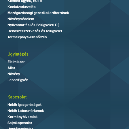
Kiemelt ügyek, EUTR
Kockázatkezelés
Mezőgazdasági genetikai erőforrások
Növényvédelem
Nyilvántartási és Felügyeleti Díj
Rendszerszervezés és felügyelet
Termékpálya-ellenőrzés
Ügyintézés
Élelmiszer
Állat
Növény
Labor/Egyéb
Kapcsolat
Nébih Igazgatóságok
Nébih Laboratóriumok
Kormányhivatalok
Sajtókapcsolat
Ügyfélszolgálat