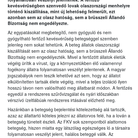
kevésvérűségben szenvedő lovak olaszországi menhelyre
történő kiszállítása, mint új lehetőség felmerült, ezt
azonban sem az olasz hatóság, sem a brüsszeli Állandó
Bizottság nem engedélyezte.
Az egypatásokat megbetegítő, nem gyógyuló és nem
gyógyítható fertőző kevésvérűség betegséggel szemben
jelenleg nem sokat tehetünk. A beteg állatok olaszországi
kiszállítását sem az olasz hatóság, sem a brüsszeli Állandó
Bizottság nem engedélyezték. Mivel a fertőzött állatok életük
végéig ürítik a vírust, így a környezetükben élő valamennyi
fogékony állatra folyamatosan veszélyt jelentenek. A magyar
jogszabályok nem teszik lehetővé azt sem, hogy az állatot
elkülönítetten tartsák élete végéig, mivel a teljes izoláció ilyen
hosszú távon nem valósítható meg állatbarát módon. A fertőzés
egyedül a rendszeres szűrővizsgálat és nyári időszakban
vérszívó ízeltlábúak rendszeres irtásával előzhető meg.
Hazánkban a betegség bejelentési kötelezettség alá tartozik,
azaz az állattartó köteles jelezni az állatorvos felé, ha a lován a
betegség tüneteit észleli. Az FKV sok szempontból alattomos
betegség, hiszen miatta egy látszólag egészséges ló a társaira
folyamatosan veszélyt jelent, halálos beteggé válik. Az