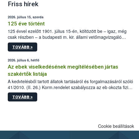
Friss hírek
2026. július 15, szerda
125 éve történt
125 évvel ezelőtt 1901. július 15-én, költözött be – igaz, még
csak részben – a budapesti m. kir. állami vetőmagvizsgáló
állomás a Kis Rókus utca 15. szám alatti, Czigler Győző által
TOVÁBB >
tervezett új épületébe.
2026. július 6, hétfő
Az ebek viselkedésének megítélésében jártas
szakértők listája
A kedvtelésből tartott állatok tartásáról és forgalmazásáról szóló
41/2010. (II. 26.) Korm.rendelet szabályozza az eb okozta fizikai
sérülés, illetve ennek veszélye keletkezésekor felmerülő
TOVÁBB >
hatósági feladatokat, valamint a veszélyes eb tartását és annak
engedélyezését. Ezen eljárások során szükség esetén be kell
vonni az ebek viselkedésének megítélésében jártas szakértőt.
Cookie beállítások