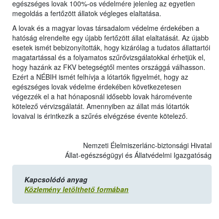
egészséges lovak 100%-os védelmére jelenleg az egyetlen
megoldás a fertőzött állatok végleges elaltatása.
A lovak és a magyar lovas társadalom védelme érdekében a
hatóság elrendelte egy újabb fertőzött állat elaltatását. Az újabb
esetek ismét bebizonyították, hogy kizárólag a tudatos állattartói
magatartással és a folyamatos szűrővizsgálatokkal érhetjük el,
hogy hazánk az FKV betegségtől mentes országgá válhasson.
Ezért a NÉBIH ismét felhívja a lótartók figyelmét, hogy az
egészséges lovak védelme érdekében következetesen
végezzék el a hat hónaposnál idősebb lovak háromévente
kötelező vérvizsgálatát. Amennyiben az állat más lótartók
lovaival is érintkezik a szűrés elvégzése évente kötelező.
Nemzeti Élelmiszerlánc-biztonsági Hivatal
Állat-egészségügyi és Állatvédelmi Igazgatóság
Kapcsolódó anyag
Közlemény letölthető formában